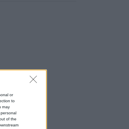
sonal or
ection to
ou may
 personal
out of the
 downstream