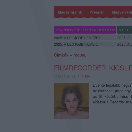
Magazinjaink
Premier
Magyarrad
VAN NYOMTATOTT RECORDERED?
A RECO
2025: A LEGJOBB LEMEZEK.
2025: A
2025: A LEGJOBB FILMEK.
2025: A
Címkék
»
rec080
FILMRECORDER. KICSI, 
2020.09.08. 12:13,
VFERI
Évente legalább négysz
az összeset (meg egy 
és 16. között a Friss 
először a Recorder m