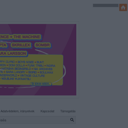
SÜTI BEÁLLÍTÁSOK MÓDOSÍTÁSA
Adatvédelem, irányelvek
Kapcsolat
Támogatás