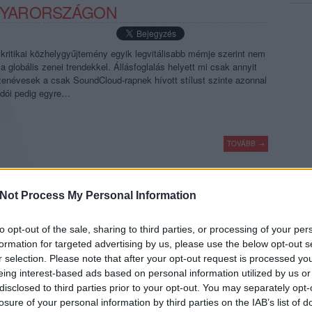
GYARORSZÁGON
ó kritikai közhelygyűjtemény egyik legvitálisabb mémje szerint nem
globális zenei trendekkel. Állásfoglalás helyett mi csak annyit
zenévesek a csak SoundCloud-rapnek hívott stílust szinte azonnal
őadói pedig egyre…
TOVÁBB →
 máté
baba aziz
akc misi
ibbigang
rec080
soundcloud rap
Not Process My Personal Information
komment
to opt-out of the sale, sharing to third parties, or processing of your per
formation for targeted advertising by us, please use the below opt-out s
RÚ, DE LAZA ZENE
r selection. Please note that after your opt-out request is processed y
eing interest-based ads based on personal information utilized by us or
disclosed to third parties prior to your opt-out. You may separately opt-
ára Gergely a legjobb(an) alulértékelt MC-je a magyar hiphop
losure of your personal information by third parties on the IAB’s list of
t ver az ó- meg az újsuli, a Nyugat és a Kelet, meg a nyugatosok