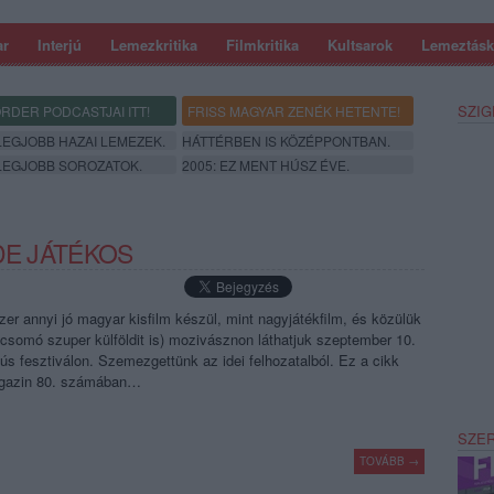
ar
Interjú
Lemezkritika
Filmkritika
Kultsarok
Lemeztásk
SZIG
RDER PODCASTJAI ITT!
FRISS MAGYAR ZENÉK HETENTE!
 LEGJOBB HAZAI LEMEZEK.
HÁTTÉRBEN IS KÖZÉPPONTBAN.
 LEGJOBB SOROZATOK.
2005: EZ MENT HÚSZ ÉVE.
DE JÁTÉKOS
er annyi jó magyar kisfilm készül, mint nagyjátékfilm, és közülük
csomó szuper külföldit is) mozivásznon láthatjuk szeptember 10.
Hús fesztiválon. Szemezgettünk az idei felhozatalból. Ez a cikk
agazin 80. számában…
SZE
TOVÁBB →