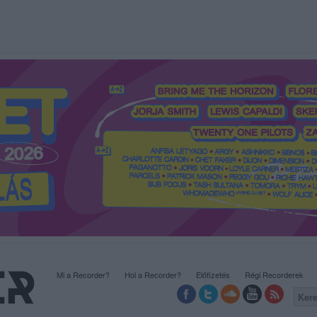
Mi a Recorder?
Hol a Recorder?
Előfizetés
Régi Recorderek