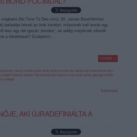
ES BOND-FŐCÍMDAL?
idő meghalni (No Time To Die) című, 25. James Bond-filmhez
tú balladája felveti az örök kérdést: milyennek kell lennie egy
l lesz egy dal igazán „bondos”, és eddig melyiknek sikerült
nie a tökéleteset? Szubjektív…
TOVÁBB →
mccartney
nancy sinatra
jack white
sheryl crow
lulu
alicia keys
tina turner
tom
s knight
sheena easton
főcímzene
john barry
a-ha
carly simon
george martin
ta coolidge
komment
NŐJE, AKI ÚJRADEFINIÁLTA A