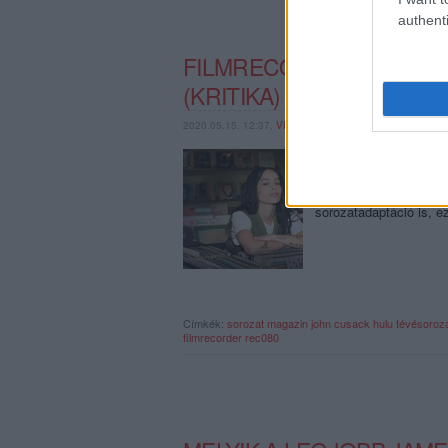
authenti
FILMRECORDER. AZ EGYÜ
(KRITIKA)
2020.05.15. 12:37,
VFERI
A zenemánia és a kora
megunhatatlan téma: a
évek legelején filmvál
sorozatadaptáció is, e
Címkék:
sorozat
magazin
john cusack
hulu
tévésoroz
filmrecorder
rec080