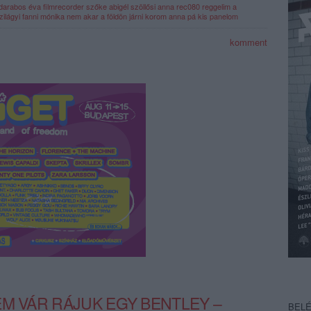
darabos éva
filmrecorder
szőke abigél
szöllősi anna
rec080
reggelim a
zilágyi fanni
mónika nem akar a földön járni
korom anna
pá kis panelom
komment
EM VÁR RÁJUK EGY BENTLEY –
BEL