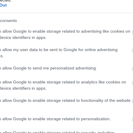
Out
TOVÁBB →
rec080
consents
komment
o allow Google to enable storage related to advertising like cookies on
evice identifiers in apps.
EJ" – SLOW VILLAGE-INTERJÚ
o allow my user data to be sent to Google for online advertising
s.
to allow Google to send me personalized advertising.
a hazai underground hiphop egyik vezető formációjává
mezük pedig a műfaj mai reneszánszának egyik csúcsműve
itikánkat). A három MC-vel (Glsch, Nash, Tink) és a két zenész
o allow Google to enable storage related to analytics like cookies on
eszélgettünk. A Recorder magazin 80. számában…
evice identifiers in apps.
o allow Google to enable storage related to functionality of the website
TOVÁBB →
o allow Google to enable storage related to personalization.
e
rec080
glsch
komment
o allow Google to enable storage related to security, including