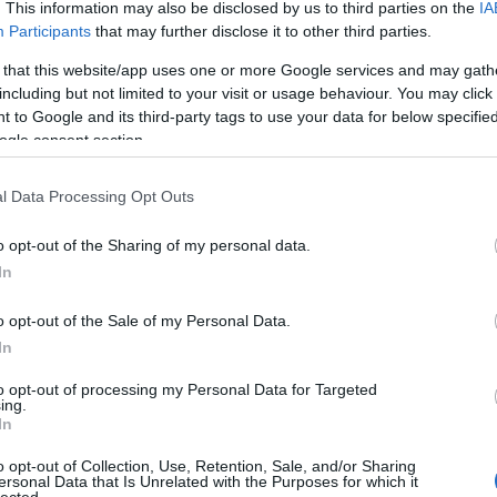
Friss lemeze, az Út cigifüstbe burkolt, lételméleti hiphop. Ez a
. This information may also be disclosed by us to third parties on the
IA
er magazin 80.…
Participants
that may further disclose it to other third parties.
 that this website/app uses one or more Google services and may gath
including but not limited to your visit or usage behaviour. You may click 
TOVÁBB →
 to Google and its third-party tags to use your data for below specifi
ogle consent section.
komment
l Data Processing Opt Outs
o opt-out of the Sharing of my personal data.
MEGADATOTT JÁTSZANI VELE. SLOW
In
RITIKA)
o opt-out of the Sale of my Personal Data.
In
reneszánsza sok jó lemezt hozott már, de igazán jót keveset. A
to opt-out of processing my Personal Data for Targeted
eletett az Útonba, ami egy igazán jó hiphoplemezhez
ing.
ecorder magazin 80. lapszámából.
In
o opt-out of Collection, Use, Retention, Sale, and/or Sharing
ersonal Data that Is Unrelated with the Purposes for which it
lected.