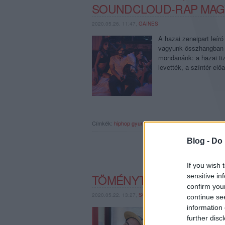
SOUNDCLOUD-RAP MA
2020.05.26. 11:47,
GAINES
A hazai zeneipart leír
vagyunk összhangban a 
mondanánk: a hazai ti
levették, a színtér el
Címkék:
hiphop
gyuris
rap
figura
soundcloud
kapitány
Blog -
Do 
If you wish 
sensitive in
TÖMÉNYTELENÜL SZOMO
confirm you
2020.05.22. 13:27,
SOOSTAMAS
continue se
information 
A Gege néven reppelő S
further disc
újhullámának, aki hida