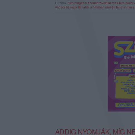
Címkék:
film
magazin
szünet
rövidfilm
friss hús
helfer
vacsorád
nagy lili
halak a hálóban
orsi és tenshinhan
s
ADDIG NYOMJÁK, MÍG N