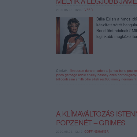
MELYIK A LEGJOBB JAM
2020.05.08. 16:02,
VFERI
Billie Eilish a Nincs 
készített sötét hangula
Bond-főcímdalnak? Mitő
leginkább megközelíte
Címkék:
film
duran duran
madonna
james bond
paul 
jones
garbage
adele
shirley bassey
chris cornell
glady
bill conti
sam smith
billie eilish
rec080
monty norman
ri
A KLÍMAVÁLTOZÁS ISTEN
POPZENÉT – GRIMES
2020.05.06. 12:19,
COFFINSHAKER