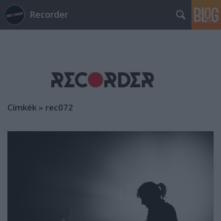
Recorder
Címkék
»
rec072