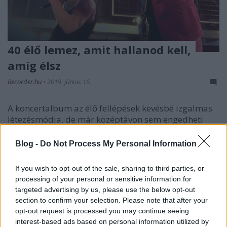
40 élő lemez, amit hallanod kell,
amíg élsz
Recorder.hu
•
2019. június 16.
A koncertalbum az élő fellépések kevésbé izgalmas
létezésmódja, de már középtávon sem engedheti
meg magának egy sikeres zenekar sem, hogy ne
rögzítsen és adjon ki élő felvételt. Néha mégis egy
Blog -
Do Not Process My Personal Information
koncertlemez lesz mérföldkő vagy forradalmi hatású
a zenekar történetében.…
If you wish to opt-out of the sale, sharing to third parties, or
processing of your personal or sensitive information for
targeted advertising by us, please use the below opt-out
section to confirm your selection. Please note that after your
opt-out request is processed you may continue seeing
interest-based ads based on personal information utilized by