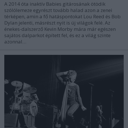
A 2014 óta inaktív Babies gitárosának ötödik
szólólemeze egyrészt tovább halad azon a zenei
térképen, amin a fő hatáspontokat Lou Reed és Bob
Dylan jelenti, másrészt nyit is új világok felé. Az
énekes-dalszerző Kevin Morby mára már egészen
sajátos dalparkot épített fel, és ez a világ szinte
azonnal…