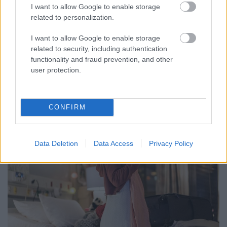
I want to allow Google to enable storage
related to personalization.
A nemrég kijött 2018-as Zeneipari jelentés a magyar
zeneipar egészének növekedéséről szól, ám az
I want to allow Google to enable storage
élőzenéről több szempontból meglehetősen sötét
related to security, including authentication
képet fest. A klubok világára jól rálátó Hangfoglaló
functionality and fraud prevention, and other
Program vezetőivel vettük sorra a felmérés által
user protection.
felszínre hozott gondokat. A cikk a 72. Recorder…
CONFIRM
Data Deletion
Data Access
Privacy Policy