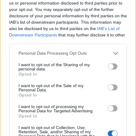
us or personal information disclosed to third parties prior to
your opt-out. You may separately opt-out of the further
disclosure of your personal information by third parties on the
IAB’s list of downstream participants. This information may
also be disclosed by us to third parties on the
IAB’s List of
Downstream Participants
that may further disclose it to other
third parties.
Please note that this website/app uses one or more Google
Personal Data Processing Opt Outs
services and may gather and store information including but
not limited to your visit or usage behaviour. You may click to
I want to opt-out of the Sharing of my
Zenélő Budapest 2019 nyarán is! –
personal data.
grant or deny consent to Google and its third-party tags to
Opted In
use your data for below specified purposes in below Google
Több száz ingyenes koncert Pest és
consent section.
I want to opt-out of the Sale of my
Buda legszebb helyein
Personal Data.
Opted In
Recorder.hu
•
2019. június 15.
I want to opt-out of processing my
Personal Data for Targeted Advertising.
(X) Kávéházi jazz, népzene, kortárs pop,
Opted In
gyerekkoncertek, egyházi kórusművek. Júniustól
augusztus 18-áig összesen 16 helyszínen közel 600
I want to opt-out of Collection, Use,
Retention, Sale, and/or Sharing of my
ingyenes minikoncert vár a Zenélő Budapest
Personal Data that Is Unrelated with the