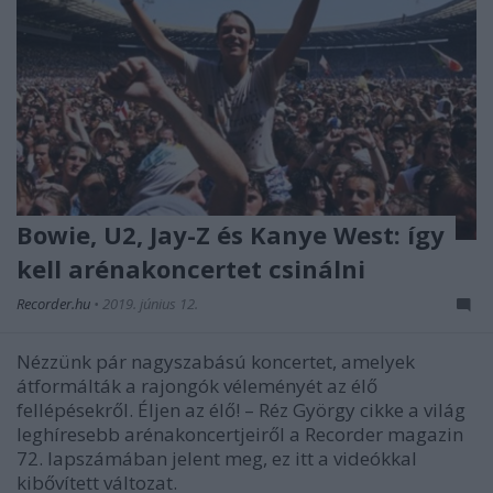
Bowie, U2, Jay-Z és Kanye West: így
kell arénakoncertet csinálni
Recorder.hu
•
2019. június 12.
Nézzünk pár nagyszabású koncertet, amelyek
átformálták a rajongók véleményét az élő
fellépésekről. Éljen az élő! – Réz György cikke a világ
leghíresebb arénakoncertjeiről a Recorder magazin
72. lapszámában jelent meg, ez itt a videókkal
kibővített változat.