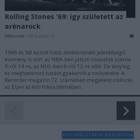
Rolling Stones '69: így született az
arénarock
RRRecorder
•
2019. június 11.
1966 és ’68 között több zenetörténeti jelentőségű
esemény is volt: az NBA-ben játszó csapatok száma
9-ről 14-re, az NHL-ben 6-ról 12-re nőtt. De tényleg,
ez meghatározó hatást gyakorolt a rockzenére. A
Recorder magazin 72. számában megjelent cikkünk,
az Éljen az élő! fókusztémában.
SÜTI BEÁLLÍTÁSOK MÓDOSÍTÁSA