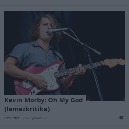
Kevin Morby: Oh My God
(lemezkritika)
trecorder
•
2019. június 12.