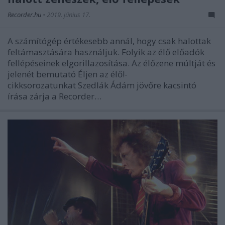
Recorder.hu
•
2019. június 17.
A számítógép értékesebb annál, hogy csak halottak
feltámasztására használjuk. Folyik az élő előadók
fellépéseinek elgorillazosítása. Az élőzene múltját és
jelenét bemutató Éljen az élő!-
cikksorozatunkat Szedlák Ádám jövőre kacsintó
írása zárja a Recorder…