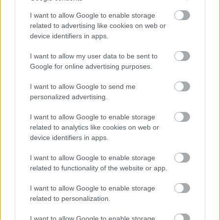
I want to allow Google to enable storage
related to advertising like cookies on web or
device identifiers in apps.
I want to allow my user data to be sent to
Google for online advertising purposes.
I want to allow Google to send me
personalized advertising.
I want to allow Google to enable storage
Elektronikus tánczene - Eljöttek a
related to analytics like cookies on web or
Nagy Öregek
device identifiers in apps.
subrecorder
•
2015. november 29.
I want to allow Google to enable storage
related to functionality of the website or app.
Ritka, de annál örömtelibb hónapunk van: a techno
műfaj négy megkerülhetetlen alakja is szinte
I want to allow Google to enable storage
related to personalization.
egyszerre adta ki új albumát. A Recorder magazin
37. számának tartalmából. Anthony Child (sokkal
I want to allow Google to enable storage