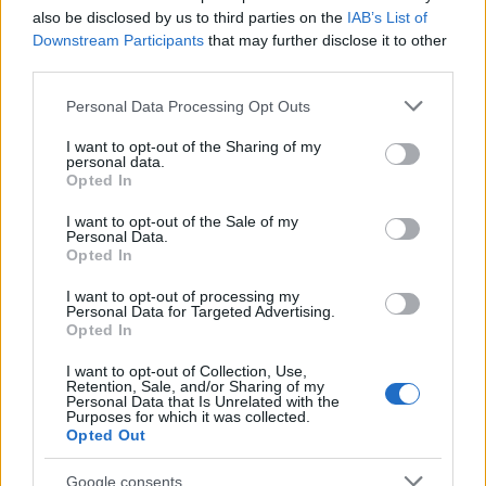
also be disclosed by us to third parties on the
IAB’s List of
Downstream Participants
that may further disclose it to other
third parties.
Please note that this website/app uses one or more Google
Personal Data Processing Opt Outs
services and may gather and store information including but
not limited to your visit or usage behaviour. You may click to
I want to opt-out of the Sharing of my
What The FAQ – Udvaros Dorottya
personal data.
grant or deny consent to Google and its third-party tags to
Opted In
use your data for below specified purposes in below Google
rerecorder
•
2015. december 01.
consent section.
I want to opt-out of the Sale of my
Personal Data.
Udvaros Dorottya Kossuth- és Jászai Mari-díjas
Opted In
színművész, a Halhatatlanok Társulatának örökös
tagja, megannyi remek színházi, film- és
I want to opt-out of processing my
Personal Data for Targeted Advertising.
tévészereppel a háta mögött. Igen ám, de egy
Opted In
popzenei magazinban egyéb munkássága jogán is
alapvető helye van, hiszen 1985-ös Átutazó…
I want to opt-out of Collection, Use,
Retention, Sale, and/or Sharing of my
Personal Data that Is Unrelated with the
Purposes for which it was collected.
Opted Out
Google consents