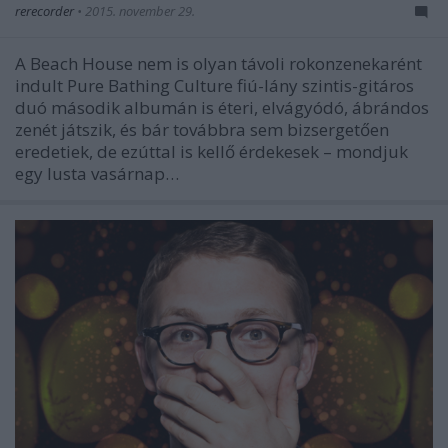
rerecorder
•
2015. november 29.
A Beach House nem is olyan távoli rokonzenekarént
indult Pure Bathing Culture fiú-lány szintis-gitáros
duó második albumán is éteri, elvágyódó, ábrándos
zenét játszik, és bár továbbra sem bizsergetően
eredetiek, de ezúttal is kellő érdekesek – mondjuk
egy lusta vasárnap…