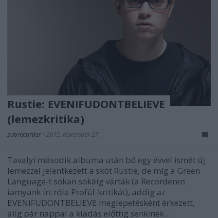
Rustie: EVENIFUDONTBELIEVE
(lemezkritika)
subrecorder
•
2015. november 27.
Tavalyi második albuma után bő egy évvel ismét új
lemezzel jelentkezett a skót Rustie, de míg a Green
Language-t sokan sokáig várták (a Recorderen
iamyank írt róla Profül-kritikát), addig az
EVENIFUDONTBELIEVE meglepetésként érkezett,
alig pár nappal a kiadás előttig senkinek…