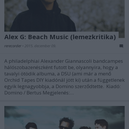
Alex G: Beach Music (lemezkritika)
rerecorder
•
2015. december 09.
A philadelphiai Alexander Giannascoli bandcampes
hálószobazenészként futott be, olyannyira, hogy a
tavalyi ötödik albuma, a DSU (ami már a menő
Orchid Tapes DIY kiadónál jött ki) után a függetlenek
egyik legnagyobbja, a Domino szerződtette. Kiadó:
Domino / Bertus Megjelenés:…