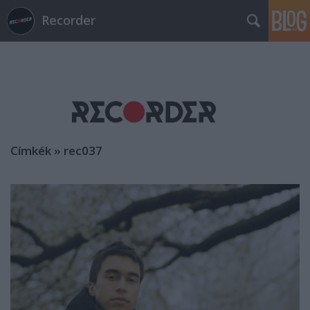
Recorder
Címkék
»
rec037