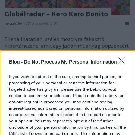
Globálradar – Kero Kero Bonito
rerecorder
•
2015. december 01.
Ellenállhatatlan, széles mosolyra fakasztó
hipertánczene, amit egy japán műanyag popzenéért
rajongó londoni trió ad elő, és amivel ők hamarosan
nagyon befutnak. Megalakulás éve: 2013. Honnan:
Blog -
Do Not Process My Personal Information
Londonból (de lélekben Japánból). Tagok: Sarah
Midori Perry (ének), Gus Lobban…
If you wish to opt-out of the sale, sharing to third parties, or
processing of your personal or sensitive information for
targeted advertising by us, please use the below opt-out
section to confirm your selection. Please note that after your
opt-out request is processed you may continue seeing
interest-based ads based on personal information utilized by
us or personal information disclosed to third parties prior to
your opt-out. You may separately opt-out of the further
disclosure of your personal information by third parties on the
IAB’s list of downstream participants. This information may