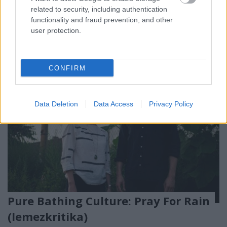
ismertebb nevén Surgeon) korábban is kísérletezett
related to security, including authentication
már technón túli absztrakt…
functionality and fraud prevention, and other
user protection.
CONFIRM
Data Deletion
Data Access
Privacy Policy
Pure Bathing Culture: Pray For Rain
(lemezkritika)