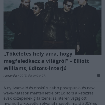
„Tökéletes hely arra, hogy
megfeledkezz a világról” – Elliott
Williams, Editors-interjú
rerecorder
•
2015. december 07.
A nyilvánvaló és obskúrusabb posztpunk- és new
wave-hatások mentén létrejött Editors a kétezres
évek közepének gitárzenei színtérén végig ott
nyomult a közvetlen élvonal mögött, majd 2009-es