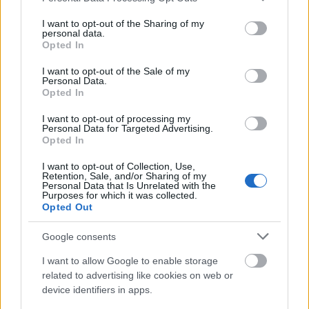
services and may gather and store information including but
not limited to your visit or usage behaviour. You may click to
I want to opt-out of the Sharing of my
personal data.
grant or deny consent to Google and its third-party tags to
Opted In
use your data for below specified purposes in below Google
consent section.
I want to opt-out of the Sale of my
Personal Data.
Twist a szögesdróton innen – Csatári
Opted In
Bence rocktörténeti könyve
I want to opt-out of processing my
Personal Data for Targeted Advertising.
rerecorder
•
2015. augusztus 15.
Opted In
A magyar könnyűzene közelmúltjáról még mindig
I want to opt-out of Collection, Use,
Retention, Sale, and/or Sharing of my
túl kevés valóban elmélyült feldolgozás született, így
Personal Data that Is Unrelated with the
minden újabb, a témáról szóló kötetet szívesen…
Purposes for which it was collected.
Opted Out
Google consents
I want to allow Google to enable storage
related to advertising like cookies on web or
device identifiers in apps.