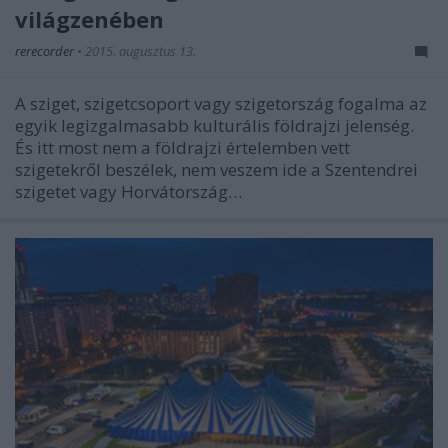
világzenében
rerecorder
•
2015. augusztus 13.
A sziget, szigetcsoport vagy szigetország fogalma az
egyik legizgalmasabb kulturális földrajzi jelenség.
És itt most nem a földrajzi értelemben vett
szigetekről beszélek, nem veszem ide a Szentendrei
szigetet vagy Horvátország…