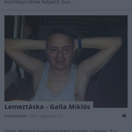
kozmikus térbe helyező, Sun…
Lemeztáska - Galla Miklós
Frontrecorder
•
2015. augusztus 17.
Galla Miklóst humoristaként tartják számon, ő a