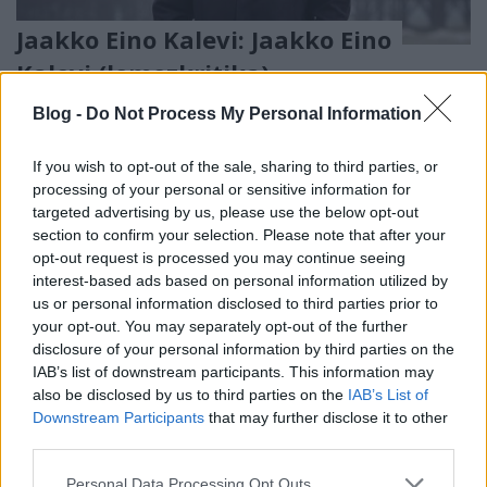
Jaakko Eino Kalevi: Jaakko Eino
Kalevi (lemezkritika)
rerecorder
•
2015. augusztus 17.
Blog -
Do Not Process My Personal Information
A finn villamossofőr már 15 éve ontja dalait, de most
If you wish to opt-out of the sale, sharing to third parties, or
nemzetközi karriert is befut végre: a cím nélküli
processing of your personal or sensitive information for
album tökéletesen hűvös, mégis melengető
targeted advertising by us, please use the below opt-out
szintetizálása a szokatlan skandináv…
section to confirm your selection. Please note that after your
opt-out request is processed you may continue seeing
interest-based ads based on personal information utilized by
us or personal information disclosed to third parties prior to
your opt-out. You may separately opt-out of the further
disclosure of your personal information by third parties on the
IAB’s list of downstream participants. This information may
also be disclosed by us to third parties on the
IAB’s List of
Downstream Participants
that may further disclose it to other
third parties.
Please note that this website/app uses one or more Google
Personal Data Processing Opt Outs