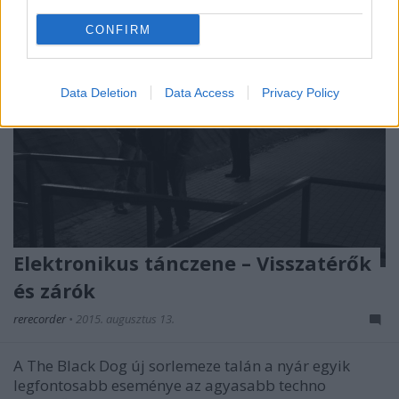
CONFIRM
Data Deletion
Data Access
Privacy Policy
Elektronikus tánczene – Visszatérők
és zárók
rerecorder
•
2015. augusztus 13.
A The Black Dog új sorlemeze talán a nyár egyik
legfontosabb eseménye az agyasabb techno