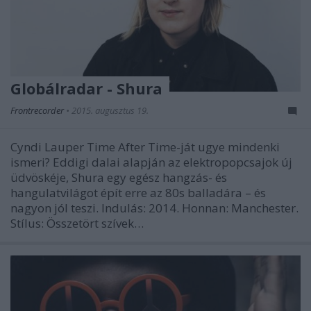
Globálradar - Shura
Frontrecorder
•
2015. augusztus 19.
Cyndi Lauper Time After Time-ját ugye mindenki
ismeri? Eddigi dalai alapján az elektropopcsajok új
üdvöskéje, Shura egy egész hangzás- és
hangulatvilágot épít erre az 80s balladára – és
nagyon jól teszi. Indulás: 2014. Honnan: Manchester.
Stílus: Összetört szívek…