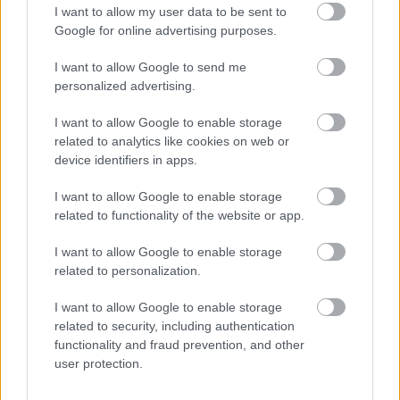
I want to allow my user data to be sent to
Google for online advertising purposes.
I want to allow Google to send me
personalized advertising.
I want to allow Google to enable storage
related to analytics like cookies on web or
device identifiers in apps.
Nem vendéglátós szemlélet – FM4
Frequency 2015
I want to allow Google to enable storage
related to functionality of the website or app.
rerecorder
•
2015. augusztus 14.
I want to allow Google to enable storage
related to personalization.
A környékbeli országok elsőosztályú fesztiváljai
közül ajánlunk augusztusra is, hiszen idén is nagyon
I want to allow Google to enable storage
igaz, hogy megéri összekötni és feldobni a nyaralást
related to security, including authentication
ezekkel a rendezvényekkel.…
functionality and fraud prevention, and other
user protection.