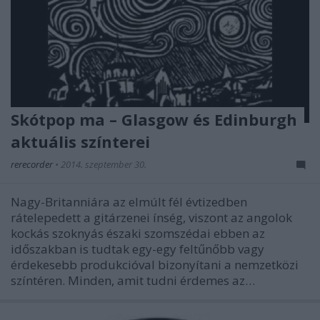
Skótpop ma – Glasgow és Edinburgh
aktuális színterei
rerecorder
•
2014. szeptember 30.
Nagy-Britanniára az elmúlt fél évtizedben
rátelepedett a gitárzenei ínség, viszont az angolok
kockás szoknyás északi szomszédai ebben az
időszakban is tudtak egy-egy feltűnőbb vagy
érdekesebb produkcióval bizonyítani a nemzetközi
színtéren. Minden, amit tudni érdemes az…