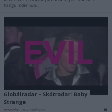
hangú indie r&b…
Globálradar – Skótradar: Baby
Strange
rerecorder
•
2014. október 09.