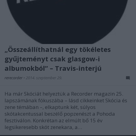
„Összeállíthatnál egy tökéletes
gyűjteményt csak glasgow-i
albumokból” – Travis-interjú
rerecorder
•
2014. szeptember 29.
Ha már Skóciát helyeztük a Recorder magazin 25.
lapszámának fókuszába – lásd cikkeinket Skócia és
zene témában –, elkaptunk két, súlyos
skótakcentussal beszélő popzenészt a Pohoda
fesztiválon. Konkrétan az elmúlt bő 15 év
legsikeresebb skót zenekara, a…