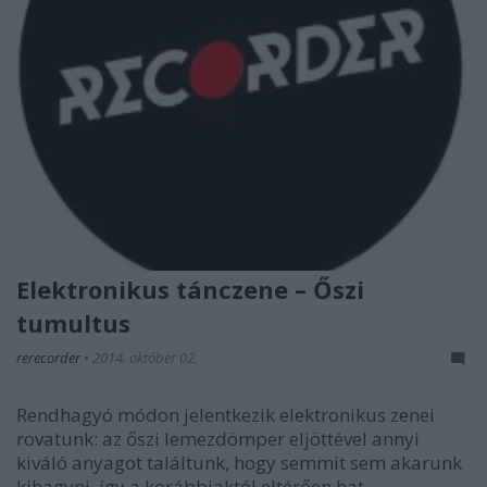
Elektronikus tánczene – Őszi
tumultus
rerecorder
•
2014. október 02.
Rendhagyó módon jelentkezik elektronikus zenei
rovatunk: az őszi lemezdömper eljöttével annyi
kiváló anyagot találtunk, hogy semmit sem akarunk
kihagyni, így a korábbiaktól eltérően hat