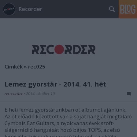
Recorder
Címkék
»
rec025
Lemez gyorstár - 2014. 41. hét
rerecorder
•
2014. október 10.
E heti lemez gyorstárunkban öt albumot ajánlunk.
Az öt előadó között ott van a saját hangját megtaláló
Cymbals Eat Guitars, a nyolcvanas évek szoft-
slágerrádió hangzását hozó bájos TOPS, az első
lemezéhez visszakanyarodó Interpol, a sokféle