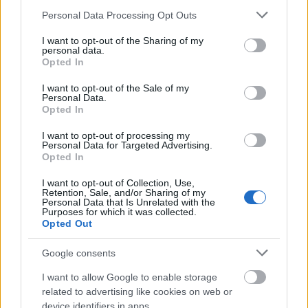
Please note that this website/app uses one or more Google
Personal Data Processing Opt Outs
services and may gather and store information including but
Nyers erő – A protopunk hősei
not limited to your visit or usage behaviour. You may click to
I want to opt-out of the Sharing of my
personal data.
grant or deny consent to Google and its third-party tags to
rerecorder
•
2014. október 02.
Opted In
use your data for below specified purposes in below Google
consent section.
I want to opt-out of the Sale of my
Idén nyáron volt 45 éve, hogy a Stooges első
Personal Data.
nagylemeze, az egyik legelső és legfontosabb
Opted In
protopunkalbum megjelent. De pontosan mi is az a
I want to opt-out of processing my
protopunk? Megkísérlünk világos választ adni. Greff
Personal Data for Targeted Advertising.
András, a Magyar Narancs zene rovatának
Opted In
szerkesztője írt vendégcikket a…
I want to opt-out of Collection, Use,
Retention, Sale, and/or Sharing of my
Personal Data that Is Unrelated with the
Fényes lehet a jövő – Puha Szabolcs,
Purposes for which it was collected.
Opted Out
az 1G Studios vezetője, hangmérnöke
rerecorder
•
2014. október 01.
Google consents
I want to allow Google to enable storage
(X) Puha Szabolcs (Max) néhány hónappal ezelőtt
related to advertising like cookies on web or
Kelóval, az 1G Records vezetőjével együttműködve
device identifiers in apps.