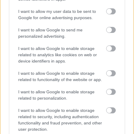
létrehozta az 1G Studios-t, amelynek vezetője,
hangmérnöke. Tapasztalatairól és a stúdiózás
I want to allow my user data to be sent to
jelenéről/jövőjéről beszélgettünk. - Hogy kerültél a
Google for online advertising purposes.
hangstúdiók…
I want to allow Google to send me
personalized advertising.
I want to allow Google to enable storage
related to analytics like cookies on web or
device identifiers in apps.
I want to allow Google to enable storage
related to functionality of the website or app.
I want to allow Google to enable storage
related to personalization.
I want to allow Google to enable storage
related to security, including authentication
functionality and fraud prevention, and other
user protection.