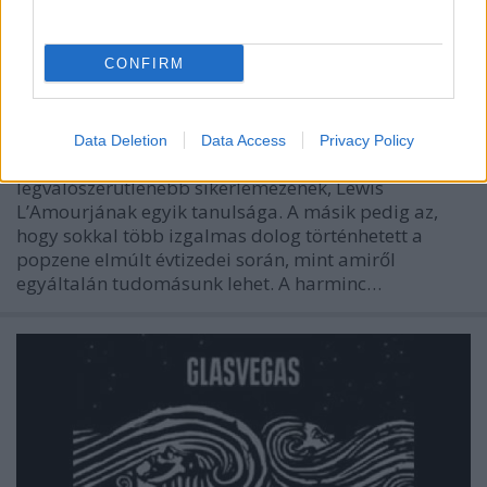
Nem alakult át, csak nincs meg –
Lewis és a semmiből előtűnő
CONFIRM
zenészek
rerecorder
•
2014. október 01.
Data Deletion
Data Access
Privacy Policy
A legjobb történeteket az élet írja. Ez az idei év egyik
legvalószerűtlenebb sikerlemezének, Lewis
L’Amourjának egyik tanulsága. A másik pedig az,
hogy sokkal több izgalmas dolog történhetett a
popzene elmúlt évtizedei során, mint amiről
egyáltalán tudomásunk lehet. A harminc…