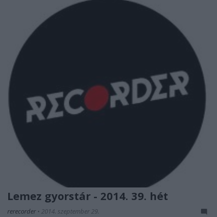
Lemez gyorstár - 2014. 39. hét
rerecorder
•
2014. szeptember 29.