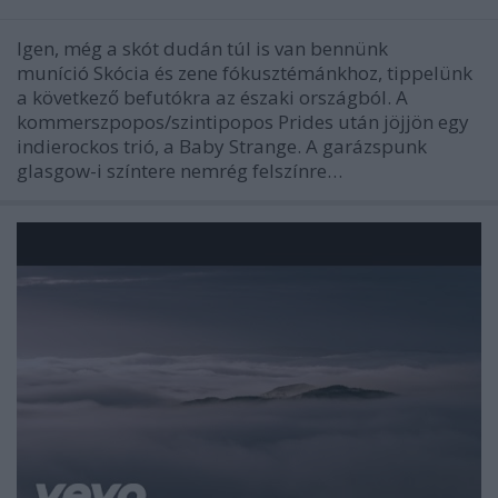
Igen, még a skót dudán túl is van bennünk
muníció Skócia és zene fókusztémánkhoz, tippelünk
a következő befutókra az északi országból. A
kommerszpopos/szintipopos Prides után jöjjön egy
indierockos trió, a Baby Strange. A garázspunk
glasgow-i színtere nemrég felszínre…