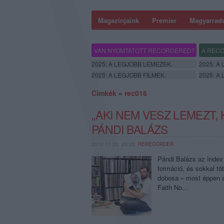
Magazinjaink
Premier
Magyarrad
VAN NYOMTATOTT RECORDERED?
A RECO
2025: A LEGJOBB LEMEZEK.
2025: A
2025: A LEGJOBB FILMEK.
2025: A
Címkék
»
rec016
„AKI NEM VESZ LEMEZT,
PÁNDI BALÁZS
2013.11.20. 20:25,
RERECORDER
Pándi Balázs az Index 
formáció, és sokkal tö
dobosa – most éppen a 
Faith No…