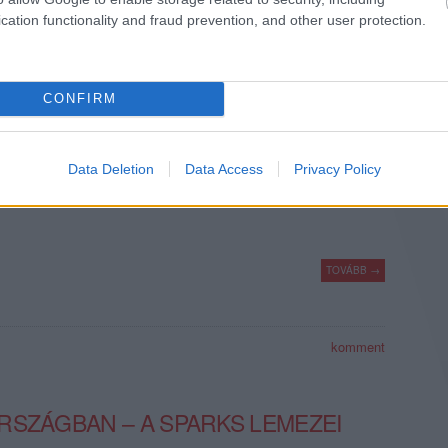
cation functionality and fraud prevention, and other user protection.
RBÓL – MAGYAR POPZENE 1993-
CONFIRM
 tavaly pedig 1992-be utaztunk vissza és tekintettünk át az adott
eit, legjobb albumait, úgy most is húsz évet ugrunk az időben:
Data Deletion
Data Access
Privacy Policy
corder magazin tizenhatodik számának fókusztémáját több cikken
TOVÁBB →
komment
RSZÁGBAN – A SPARKS LEMEZEI