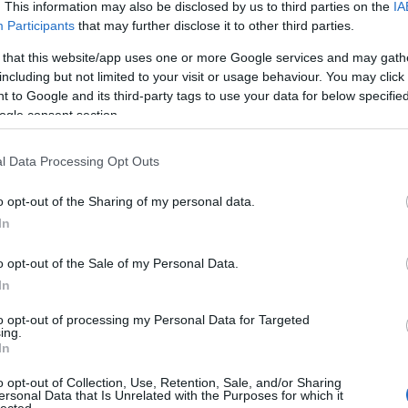
t, összefoglaltuk, mik történtek húsz éve a pop- és a
. This information may also be disclosed by us to third parties on the
IA
ban és az elektronikában, bemutattuk a legnagyobb és legcikibb
Participants
that may further disclose it to other third parties.
gmenőbbeket és azt is, hogy milyen volt…
 that this website/app uses one or more Google services and may gath
including but not limited to your visit or usage behaviour. You may click 
 to Google and its third-party tags to use your data for below specifi
TOVÁBB →
ogle consent section.
l Data Processing Opt Outs
komment
o opt-out of the Sharing of my personal data.
In
HÉT
o opt-out of the Sale of my Personal Data.
In
zene volt terítéken a Lemez Gyorstárban, most vegyesebb a
oztató gyereklemez (Luke Haines), színes soul (Janelle Monáe),
to opt-out of processing my Personal Data for Targeted
ul (Willis Earl Beal), fenséges alt.country (Bill Callahan), éteri
ing.
r) és…
In
o opt-out of Collection, Use, Retention, Sale, and/or Sharing
ersonal Data that Is Unrelated with the Purposes for which it
lected.