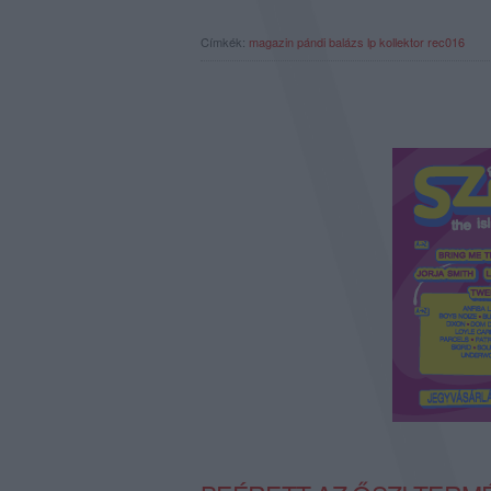
Címkék:
magazin
pándi balázs
lp kollektor
rec016