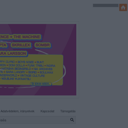
SÜTI BEÁLLÍTÁSOK MÓDOSÍTÁSA
Adatvédelem, irányelvek
Kapcsolat
Támogatás