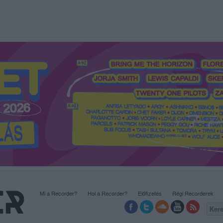
Mi a Recorder?
Hol a Recorder?
Előfizetés
Régi Recorderek