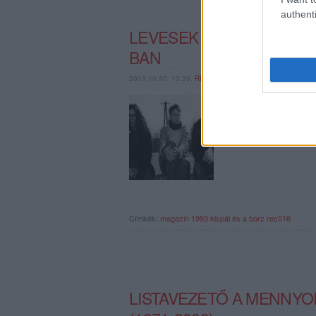
authenti
LEVESEK KÉSZÜLTEK PO
BAN
2013.10.30. 13:30,
RERECORDER
Ahogy két éve 1991-be,
évek popzenei történés
ilyen volt 1993! A Re
át tárgyaljuk,…
Címkék:
magazin
1993
kispál és a borz
rec016
LISTAVEZETŐ A MENNYO