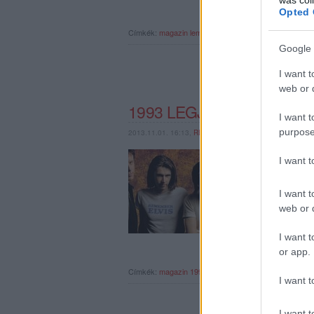
Opted 
Címkék:
magazin
lemez
trentemoller
bill callahan
mazz
Google 
I want t
web or d
1993 LEGJOBB ALBUMAI
I want t
purpose
2013.11.01. 16:13,
RERECORDER
Végéhez közeledik nag
I want 
történések kronologiku
rockzenében, a hiphop
slágereket, majd a…
I want t
web or d
I want t
or app.
Címkék:
magazin
1993
album
suede
rec016
I want t
I want t