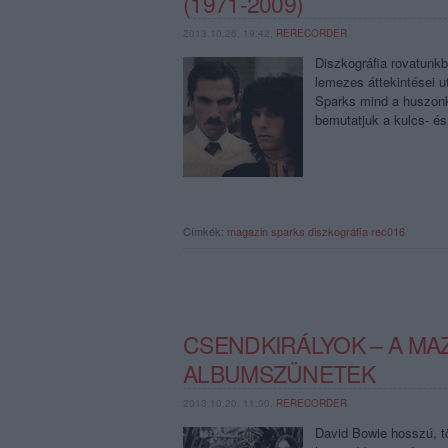
(1971-2009)
2013.10.26. 19:42,
RERECORDER
Diszkográfia rovatunk
lemezes áttekintései u
Sparks mind a huszonk
bemutatjuk a kulcs- é
Címkék:
magazin
sparks
diszkográfia
rec016
CSENDKIRÁLYOK – A MA
ALBUMSZÜNETEK
2013.10.20. 11:00,
RERECORDER
David Bowie hosszú, tö