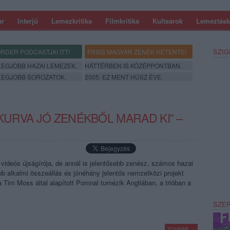
ar
Interjú
Lemezkritika
Filmkritika
Kultsarok
Lemeztásk
SZIG
RDER PODCASTJAI ITT!
FRISS MAGYAR ZENÉK HETENTE!
 LEGJOBB HAZAI LEMEZEK.
HÁTTÉRBEN IS KÖZÉPPONTBAN.
 LEGJOBB SOROZATOK.
2005: EZ MENT HÚSZ ÉVE.
 KURVA JÓ ZENÉKBŐL MARAD KI” –
videós újságírója, de annál is jelentősebb zenész, számos hazai
bb alkalmi összeállás és jónéhány jelentős nemzetközi projekt
Tim Moss által alapított Pornnal turnézik Angliában, a trióban a
SZE
TOVÁBB →