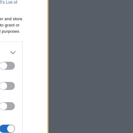
B’s List of
er and store
to grant or
ed purposes