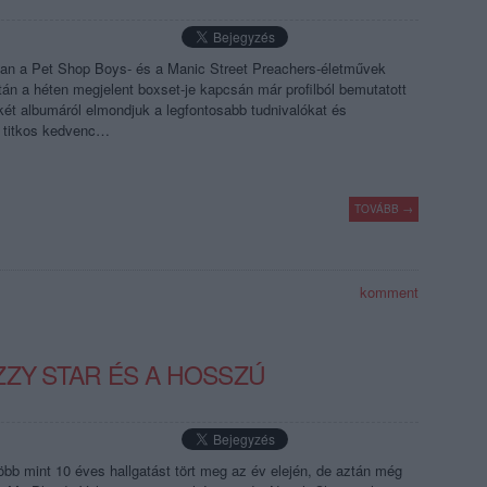
ban a Pet Shop Boys- és a Manic Street Preachers-életművek
tán a héten megjelent boxset-je kapcsán már profilból bemutatott
ét albumáról elmondjuk a legfontosabb tudnivalókat és
s titkos kedvenc…
TOVÁBB →
komment
ZZY STAR ÉS A HOSSZÚ
bb mint 10 éves hallgatást tört meg az év elején, de aztán még