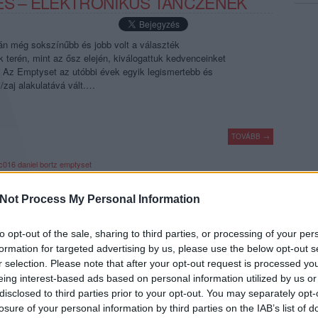
ÉS – ELEKTRONIKUS TÁNCZENÉK
án még sokszínűbb és jobb volt a választék
k terén, mint az ősz elején, kiválogattuk kedvenceinket
. Az Emptyset az utóbbi évek egyik legismertebb és
i/zaj alakulatává vált.…
TOVÁBB →
c016
daniel bortz
emptyset
komment
Not Process My Personal Information
to opt-out of the sale, sharing to third parties, or processing of your per
 A RECORDER SZERZŐI SZERINT -
formation for targeted advertising by us, please use the below opt-out s
r selection. Please note that after your opt-out request is processed y
eing interest-based ads based on personal information utilized by us or
disclosed to third parties prior to your opt-out. You may separately opt-
sszegző sorozatunk: megrajzoltuk a legfontosabb történések
losure of your personal information by third parties on the IAB’s list of