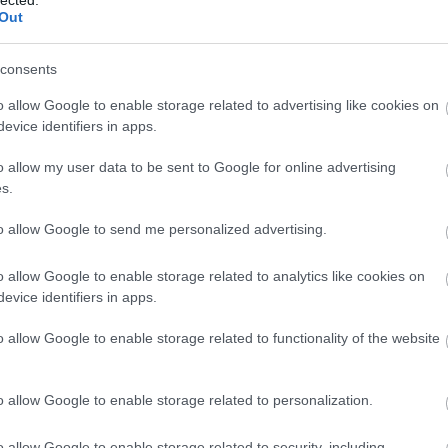
TOVÁBB →
Out
y star
janelle monáe
willis earl beal
lemez gyorstár
rec016
luke haines
consents
komment
o allow Google to enable storage related to advertising like cookies on
evice identifiers in apps.
 A RECORDER SZERINT
o allow my user data to be sent to Google for online advertising
s.
y 1993-as évösszegző sorozatunk: megrajzoltuk a legfontosabb
to allow Google to send me personalized advertising.
s idővonalát, összefoglaltuk, mik történtek húsz éve a pop- és a
ban és az elektronikában, bemutattuk a legnagyobb és legcikibb
o allow Google to enable storage related to analytics like cookies on
evice identifiers in apps.
o allow Google to enable storage related to functionality of the website
TOVÁBB →
o allow Google to enable storage related to personalization.
komment
o allow Google to enable storage related to security, including