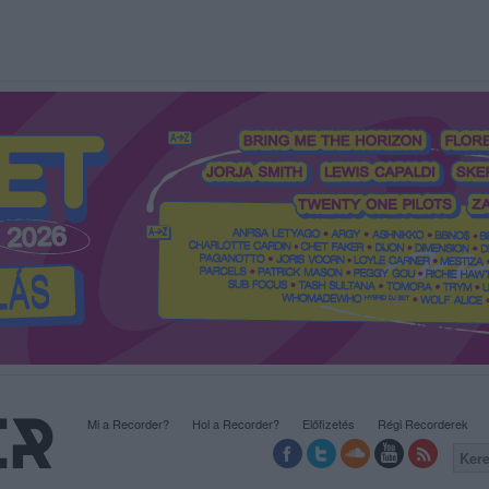
Mi a Recorder?
Hol a Recorder?
Előfizetés
Régi Recorderek