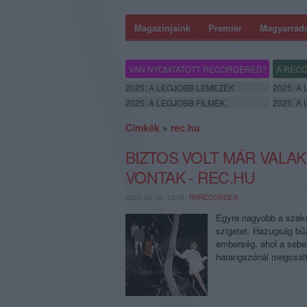
Magazinjaink
Premier
Magyarrad
VAN NYOMTATOTT RECORDERED?
A RECO
2025: A LEGJOBB LEMEZEK.
2025: A
2025: A LEGJOBB FILMEK.
2025: A
Címkék
»
rec.hu
BIZTOS VOLT MÁR VALAK
VONTAK - REC.HU
2026.03.19. 13:08,
RRRECORDER
Egyre nagyobb a szaka
szigetet. Hazugság bű
emberség, ahol a sebek
harangszónál megcsalt