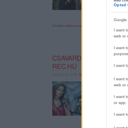
Opted 
Google 
Címkék:
meteora
mankind
lanuk
rec.hu
lord iron livah
I want t
web or d
I want t
purpose
CSAVARD FEL, ENGEDD E
REC.HU
I want 
2026.02.19. 10:52,
RRRECORDER
I want t
A Kiskegyedben olvast
web or d
szerelme volt. Vereke
boldogság sem gyógyítj
I want t
ember, sok az embersz
or app.
I want t
I want t