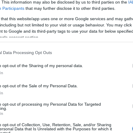
. This information may also be disclosed by us to third parties on the
IA
égett, és csak egy deszka tartott már, te abból is csónakot
Participants
that may further disclose it to other third parties.
a csúnya bácsi téved: nem vagy értéktelen. Nem nagy a száj, csak
 that this website/app uses one or more Google services and may gath
étan mondva csinálom ezt. Ne fogadd el, ha kényszerít az élet!
klin. Betonozás mocsok…
including but not limited to your visit or usage behaviour. You may click 
 to Google and its third-party tags to use your data for below specifi
ogle consent section.
TOVÁBB →
l Data Processing Opt Outs
beton
halkitsadle
lázár tesók
fangs
steknika
nyhill
o opt-out of the Sharing of my personal data.
komment
In
o opt-out of the Sale of my Personal Data.
DJEIT ROVOM - REC.HU
In
to opt-out of processing my Personal Data for Targeted
ing.
rakni kell, megígértem, hogy most nem fogom baszni el. Ez már
In
sak szélmalomharc. Lírikai gazpacho, ez itt a zárszó. Feleletnek
ggetlenség, polip (improvizáció). Pár hang, tér, csend. A Recorder
o opt-out of Collection, Use, Retention, Sale, and/or Sharing
utató rovata.
ersonal Data that Is Unrelated with the Purposes for which it
lected.