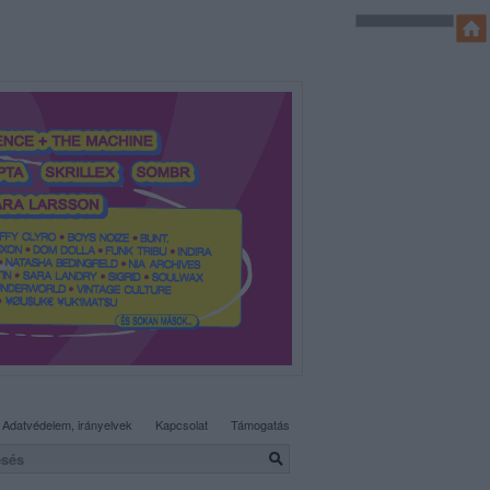
SÜTI BEÁLLÍTÁSOK MÓDOSÍTÁSA
Adatvédelem, irányelvek
Kapcsolat
Támogatás