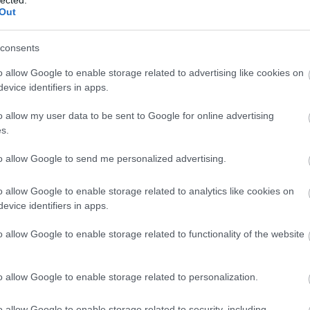
Out
TOVÁBB →
consents
empelde
yibai
gurguj
dánielfy
rzmvs
stray
o allow Google to enable storage related to advertising like cookies on
komment
evice identifiers in apps.
o allow my user data to be sent to Google for online advertising
s.
L, INDÍTSD EL MÉG EGYSZER -
to allow Google to send me personalized advertising.
o allow Google to enable storage related to analytics like cookies on
am, hogy szexszimbólum lettem. Ez minden idők legforróbb
evice identifiers in apps.
dés fog lönni. Annyi pénz van a zsebemben, hogy már kilóg. A
a a lelkemet. Labdába nem rúg itt, aki nem eredeti. Kevés az
o allow Google to enable storage related to functionality of the website
erű lény. Miért nem félhetek úgy,…
o allow Google to enable storage related to personalization.
TOVÁBB →
o allow Google to enable storage related to security, including