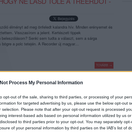
HOGY NE LÁSD TŐLE A TRÉERDŐT -
szóló élményt ad meg önfeledt kalandra hív. Minden erényemet és
tettem. Visszasírom a jelent. Kertészeti tippek
 beleszólásom? Senki sem tudta a választ, sem a sárga
s bögre a polc tetején. A Recorder új magyar…
TOVÁBB →
apest
dj goodbye
hakumba
budapest folk duó
sicksteez
vagabundus
flavor aid
Not Process My Personal Information
komment
to opt-out of the sale, sharing to third parties, or processing of your per
formation for targeted advertising by us, please use the below opt-out s
r selection. Please note that after your opt-out request is processed y
 A PROFESSZIONALIZMUST MEG A
eing interest-based ads based on personal information utilized by us or
- REC.HU
disclosed to third parties prior to your opt-out. You may separately opt-
losure of your personal information by third parties on the IAB’s list of