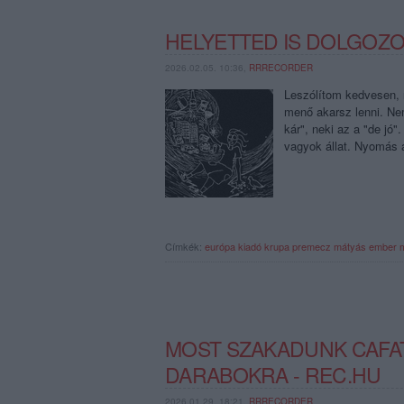
HELYETTED IS DOLGOZO
2026.02.05. 10:36,
RRRECORDER
Leszólítom kedvesen, n
menő akarsz lenni. Ne
kár", neki az a "de jó
vagyok állat. Nyomás a
Címkék:
európa kiadó
krupa
premecz mátyás
ember 
MOST SZAKADUNK CAFA
DARABOKRA - REC.HU
2026.01.29. 18:21,
RRRECORDER