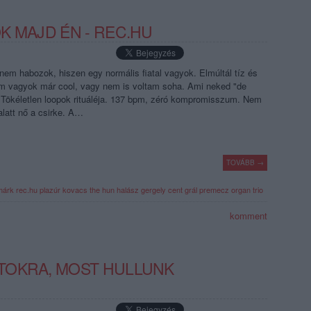
K MAJD ÉN - REC.HU
em habozok, hiszen egy normális fiatal vagyok. Elmúltál tíz és
m vagyok már cool, vagy nem is voltam soha. Ami neked "de
". Tökéletlen loopok rituáléja. 137 bpm, zéró kompromisszum. Nem
latt nő a csirke. A…
TOVÁBB →
márk
rec.hu
plazúr
kovacs the hun
halász gergely
cent grál
premecz organ trio
komment
TOKRA, MOST HULLUNK