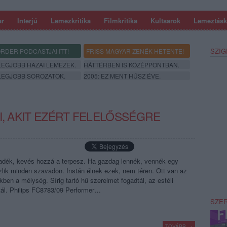
ar
Interjú
Lemezkritika
Filmkritika
Kultsarok
Lemeztásk
SZIG
RDER PODCASTJAI ITT!
FRISS MAGYAR ZENÉK HETENTE!
 LEGJOBB HAZAI LEMEZEK.
HÁTTÉRBEN IS KÖZÉPPONTBAN.
 LEGJOBB SOROZATOK.
2005: EZ MENT HÚSZ ÉVE.
I, AKIT EZÉRT FELELŐSSÉGRE
dék, kevés hozzá a terpesz. Ha gazdag lennék, vennék egy
zlik minden szavadon. Instán élnek ezek, nem téren. Ott van az
ben a mélység. Sírig tartó hű szerelmet fogadtál, az estéli
ál. Philips FC8783/09 Performer…
SZE
TOVÁBB →