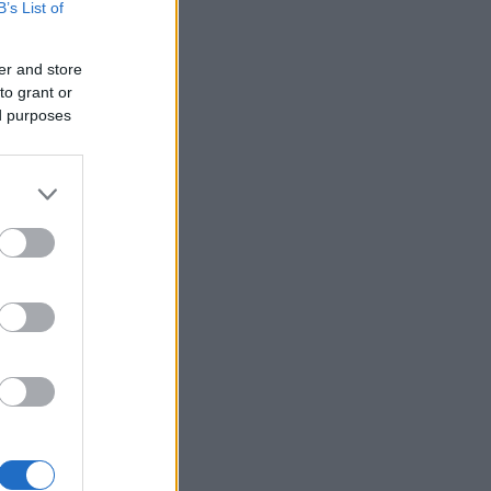
B’s List of
er and store
to grant or
ed purposes