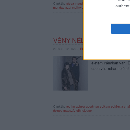
Címkék:
rúzsa magdolna
bál
rúzsa magdi
mayhem
csi
authenti
monday
azúl
mollywood
VÉNY NÉLKÜL KAPHATÓ 
2026.02.12. 15:20,
RRRECORDER
A pink (még) nem halo
életem irányban van. E
csontváz rohan felém!
Címkék:
rec.hu
aphew goodman
solkym
ephilexia
chai
délpestmasszív
ethnologue