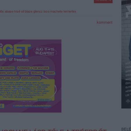
lős
abase
kisé
oli blaze
glencz
loco machete
terriertex
komment
BEL