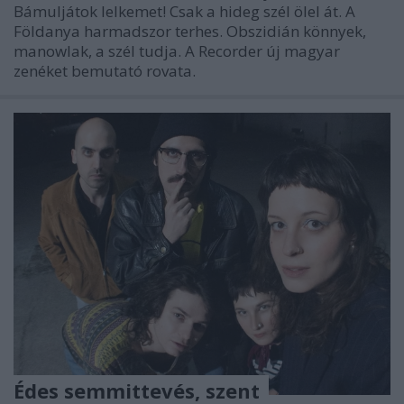
Bámuljátok lelkemet! Csak a hideg szél ölel át. A
Földanya harmadszor terhes. Obszidián könnyek,
manowlak, a szél tudja. A Recorder új magyar
zenéket bemutató rovata.
Édes semmittevés, szent