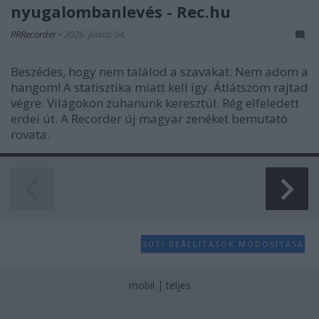
nyugalombanlevés - Rec.hu
RRRecorder
•
2026. június 04.
Beszédes, hogy nem találod a szavakat. Nem adom a
hangom! A statisztika miatt kell így. Átlátszom rajtad
végre. Világokon zuhanunk keresztül. Rég elfeledett
erdei út. A Recorder új magyar zenéket bemutató
rovata.
SÜTI BEÁLLÍTÁSOK MÓDOSÍTÁSA
mobil
|
teljes