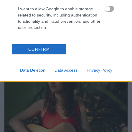
I want to allow Google to enable storage
Aki nincs eltörve, ne rappeljen, hangkártyát ne
related to security, including authentication
rendeljen. Engedd, végre hadd éljem az életem. A híd
functionality and fraud prevention, and other
elvezet egy másik dimenzióba. Táncolni szabad.
user protection.
Protoplanetáris blues, rejtélyek az űrben, nagyon-
nagyon hangos altatódal. A Recorder új magyar
zenéket bemutató rovata.
CONFIRM
Data Deletion
Data Access
Privacy Policy