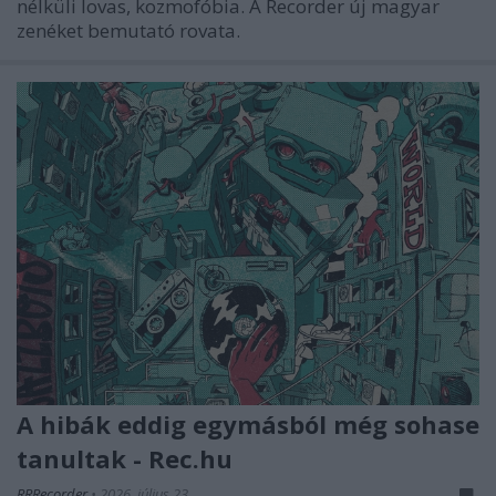
nélküli lovas, kozmofóbia. A Recorder új magyar
zenéket bemutató rovata.
A hibák eddig egymásból még sohase
tanultak - Rec.hu
RRRecorder
•
2026. július 23.