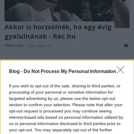
Akkor is horzsolnék, ha egy évig
gyalulnának - Rec.hu
RRRecorder
•
2026. július 16.
Én olyan talajszintet teremtek a gyereknek, hogy
egyből virágnak születhessen meg, ne gyökérnek. Az
Blog -
Do Not Process My Personal Information
igazi ellen csak a kamu lázad. Nem látod őket, csak
érzed a hideg suhanást. Én a kékre sem haragszom.
If you wish to opt-out of the sale, sharing to third parties, or
Levegőn lebegő legelő; mágikus technobékák. A
processing of your personal or sensitive information for
Recorder új magyar zenéket bemutató rovata.
targeted advertising by us, please use the below opt-out
section to confirm your selection. Please note that after your
opt-out request is processed you may continue seeing
interest-based ads based on personal information utilized by
us or personal information disclosed to third parties prior to
your opt-out. You may separately opt-out of the further