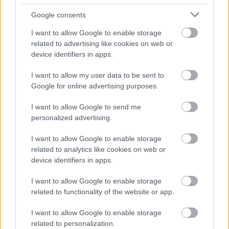
Recorder új…
Google consents
I want to allow Google to enable storage
related to advertising like cookies on web or
device identifiers in apps.
I want to allow my user data to be sent to
Google for online advertising purposes.
I want to allow Google to send me
personalized advertising.
I want to allow Google to enable storage
related to analytics like cookies on web or
device identifiers in apps.
I want to allow Google to enable storage
Az élet bűn és te vagy a tetthely -
related to functionality of the website or app.
Rec.hu
I want to allow Google to enable storage
related to personalization.
RRRecorder
•
2026. július 02.