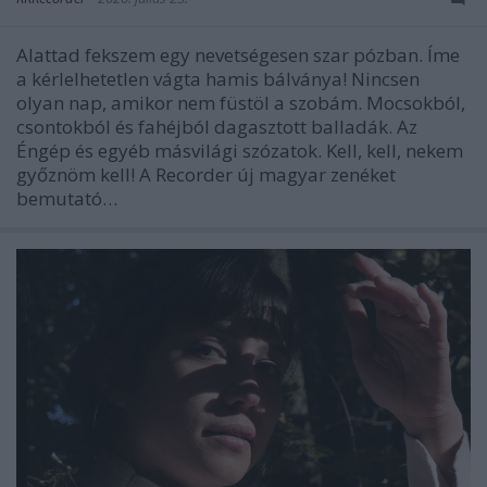
Alattad fekszem egy nevetségesen szar pózban. Íme
a kérlelhetetlen vágta hamis bálványa! Nincsen
olyan nap, amikor nem füstöl a szobám. Mocsokból,
csontokból és fahéjból dagasztott balladák. Az
Éngép és egyéb másvilági szózatok. Kell, kell, nekem
győznöm kell! A Recorder új magyar zenéket
bemutató…