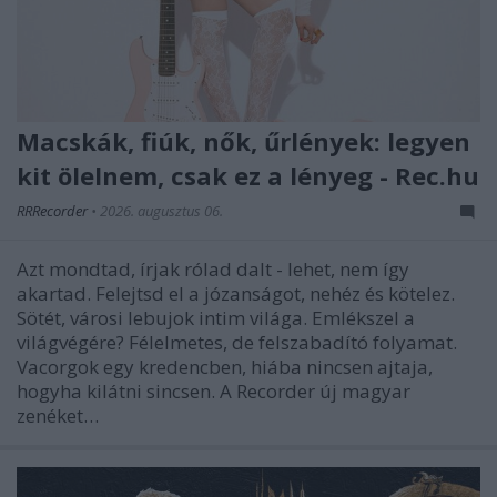
Macskák, fiúk, nők, űrlények: legyen
kit ölelnem, csak ez a lényeg - Rec.hu
RRRecorder
•
2026. augusztus 06.
Azt mondtad, írjak rólad dalt - lehet, nem így
akartad. Felejtsd el a józanságot, nehéz és kötelez.
Sötét, városi lebujok intim világa. Emlékszel a
világvégére? Félelmetes, de felszabadító folyamat.
Vacorgok egy kredencben, hiába nincsen ajtaja,
hogyha kilátni sincsen. A Recorder új magyar
zenéket…