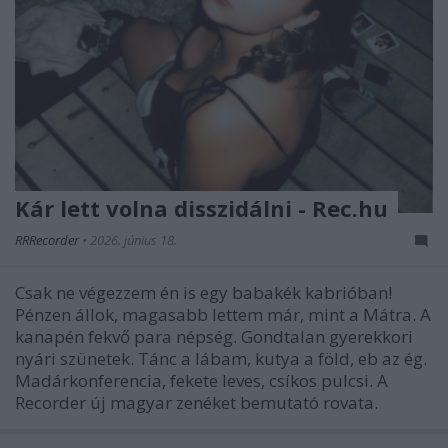
Kár lett volna disszidálni - Rec.hu
RRRecorder
•
2026. június 18.
Csak ne végezzem én is egy babakék kabrióban!
Pénzen állok, magasabb lettem már, mint a Mátra. A
kanapén fekvő para népség. Gondtalan gyerekkori
nyári szünetek. Tánc a lábam, kutya a föld, eb az ég.
Madárkonferencia, fekete leves, csíkos pulcsi. A
Recorder új magyar zenéket bemutató rovata.