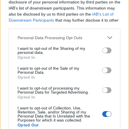
disclosure of your personal information by third parties on the
IAB’s list of downstream participants. This information may
also be disclosed by us to third parties on the
IAB’s List of
Downstream Participants
that may further disclose it to other
third parties.
Please note that this website/app uses one or more Google
Personal Data Processing Opt Outs
services and may gather and store information including but
not limited to your visit or usage behaviour. You may click to
I want to opt-out of the Sharing of my
personal data.
grant or deny consent to Google and its third-party tags to
Opted In
use your data for below specified purposes in below Google
A Deákokat készítsed, ne lássam
consent section.
I want to opt-out of the Sale of my
meg a Hunyadit! - Rec.hu
Personal Data.
Opted In
RRRecorder
•
2026. július 09.
I want to opt-out of processing my
Personal Data for Targeted Advertising.
Megfogja az anyagot, a kívánt helyre eljuttatja. Nem
Opted In
leszünk már rövidlátók, nem leszünk már alvajárók!
I want to opt-out of Collection, Use,
Senki nem mutat be senkit senkinek. Havi Spoti
Retention, Sale, and/or Sharing of my
pénzed nálunk ruletten egy kör. A történet
Personal Data that Is Unrelated with the
Purposes for which it was collected.
megfejtése a hallgatóra van bízva. Harmónia a
Opted Out
sokféleségből, gitárfüggöny a hálószobában. A