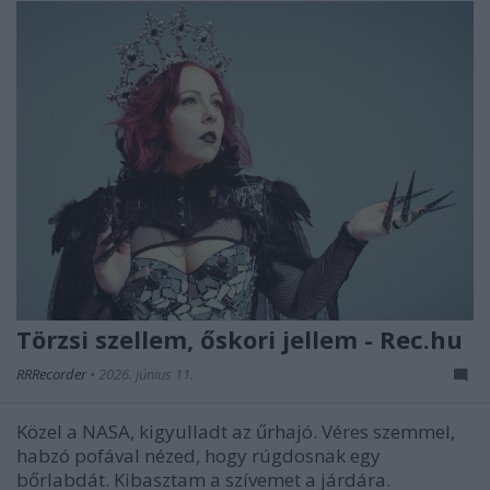
Törzsi szellem, őskori jellem - Rec.hu
RRRecorder
•
2026. június 11.
Közel a NASA, kigyulladt az űrhajó. Véres szemmel,
habzó pofával nézed, hogy rúgdosnak egy
bőrlabdát. Kibasztam a szívemet a járdára.