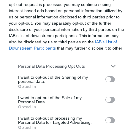
opt-out request is processed you may continue seeing
interest-based ads based on personal information utilized by
us or personal information disclosed to third parties prior to
your opt-out. You may separately opt-out of the further
disclosure of your personal information by third parties on the
IAB’s list of downstream participants. This information may
also be disclosed by us to third parties on the
IAB’s List of
Downstream Participants
that may further disclose it to other
third parties.
Please note that this website/app uses one or more Google
Personal Data Processing Opt Outs
services and may gather and store information including but
Megvannak a POLICE Rebel Yell Zenei
not limited to your visit or usage behaviour. You may click to
I want to opt-out of the Sharing of my
personal data.
grant or deny consent to Google and its third-party tags to
Tehetségkutató győztesei!
Opted In
use your data for below specified purposes in below Google
Recorder.hu
•
2017. november 27.
consent section.
I want to opt-out of the Sale of my
Personal Data.
Opted In
(X) Lezárult a POLICE Rebel Yell zenei tehetségkutató:
a Papp Szabiból (Supernem), Anga-Kis Mikiből
I want to opt-out of processing my
Personal Data for Targeted Advertising.
(USEME) és Frankó Roni zenei újságíróból álló
Opted In
szakmai zsűri a Jackie’s Gunt választotta végső