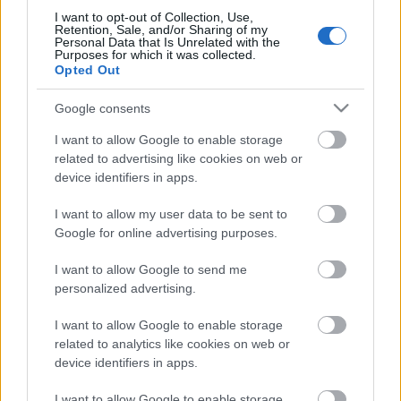
győztesnek, míg a hallgatóság az Emma Undressed
I want to opt-out of Collection, Use,
Retention, Sale, and/or Sharing of my
zenekarnak ítélte oda a közönségdíjas címet.
Personal Data that Is Unrelated with the
Purposes for which it was collected.
Opted Out
Google consents
I want to allow Google to enable storage
related to advertising like cookies on web or
device identifiers in apps.
I want to allow my user data to be sent to
Google for online advertising purposes.
I want to allow Google to send me
personalized advertising.
I want to allow Google to enable storage
related to analytics like cookies on web or
Íme a POLICE Rebel Yell Zenei
device identifiers in apps.
Tehetségkutató döntősei!
I want to allow Google to enable storage