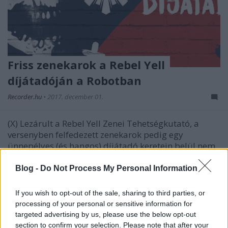
Friss zenekarok a Rebel Yell
díjátadóján a Robotban
Recorder.hu
•
2017. december 01.
(X) Lezárult a Rebel Yell Zenei Tehetségkutató, a
versenyben felfedezett zenekarok pedig egy
ünnepélyes (és hangos) díjátadó keretein belül nem
csak a díjaikat vehetik majd át, de a színpadot is
felszánthatják Budapest egyik legautentikusabb
Blog -
Do Not Process My Personal Information
koncerthelyszínén december 9-én.
If you wish to opt-out of the sale, sharing to third parties, or
processing of your personal or sensitive information for
targeted advertising by us, please use the below opt-out
section to confirm your selection. Please note that after your