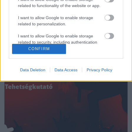
Recorder.hu
•
2017. november 07.
related to functionality of the website or app.
(X) Lezárult a zenei tehetségkutató első szakasza,
I want to allow Google to enable storage
azaz a rajongói szavazatok alapján összeállt az a
related to personalization.
TOP 30-as mezőny, amiből a szakmai zsűri választja
majd ki az egymilliós fődíjat megnyerő bandát.
I want to allow Google to enable storage
related to security, including authentication
functionality and fraud prevention, and other
CONFIRM
user protection.
Data Deletion
Data Access
Privacy Policy