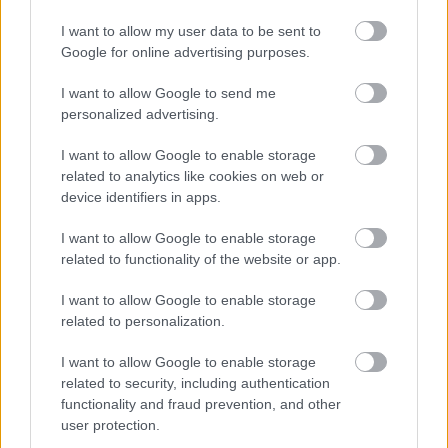
rerecorder
•
2014. december 01.
I want to allow my user data to be sent to
Google for online advertising purposes.
A BBC, ahogyan 2003 óta minden évben, úgy idén is -
zeneipari szakemberek és újságírók bevonásával
I want to allow Google to send me
összeállított 15-ös nagylistán - december elején
personalized advertising.
hirdette ki, hogy tippjei szerint kik lesznek a
következő év új befutói a zenei életben. A BBC Sound
I want to allow Google to enable storage
Of...-listák győzteseit…
related to analytics like cookies on web or
device identifiers in apps.
I want to allow Google to enable storage
related to functionality of the website or app.
I want to allow Google to enable storage
related to personalization.
I want to allow Google to enable storage
related to security, including authentication
functionality and fraud prevention, and other
user protection.