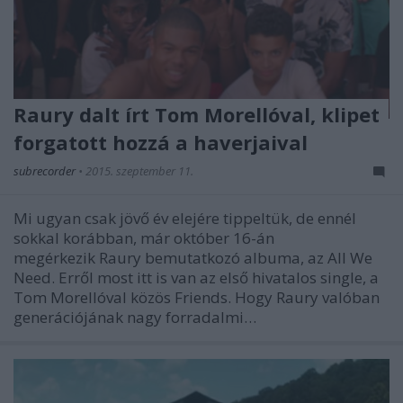
Raury dalt írt Tom Morellóval, klipet
forgatott hozzá a haverjaival
subrecorder
•
2015. szeptember 11.
Mi ugyan csak jövő év elejére tippeltük, de ennél
sokkal korábban, már október 16-án
megérkezik Raury bemutatkozó albuma, az All We
Need. Erről most itt is van az első hivatalos single, a
Tom Morellóval közös Friends. Hogy Raury valóban
generációjának nagy forradalmi…