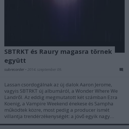
SBTRKT és Raury magasra törnek
együtt
subrecorder
•
2014. szeptember 09.
Lassan csordogálnak az új dalok Aaron Jerome,
vagyis SBTRKT új albumáról, a Wonder Where We
Landről. Az eddig megmutatott két számban Ezra
Koenig, a Vampire Weekend énekese és Sampha
működtek közre, most pedig a producer ismét
villantja trendérzékenységét: a jövő egyik nagy…