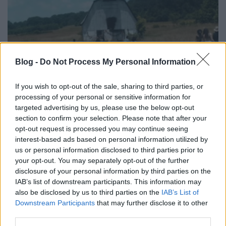
Blog -
Do Not Process My Personal Information
If you wish to opt-out of the sale, sharing to third parties, or
processing of your personal or sensitive information for
targeted advertising by us, please use the below opt-out
section to confirm your selection. Please note that after your
Raury nemcsak a démonaival, az
opt-out request is processed you may continue seeing
interest-based ads based on personal information utilized by
ördöggel is megküzd
us or personal information disclosed to third parties prior to
your opt-out. You may separately opt-out of the further
subrecorder
•
2015. június 26.
disclosure of your personal information by third parties on the
IAB’s list of downstream participants. This information may
Ugyan nem ő, hanem a Years & Years nyerte a BBC
also be disclosed by us to third parties on the
IAB’s List of
Sound of 2015 tehetséggondozót, azért Raury-ról
Downstream Participants
that may further disclose it to other
sem szabad elfeledkezni, és a 19 éves énekes-
third parties.
gitáros-dalszerző-rapper nem is hagyja, hogy túl