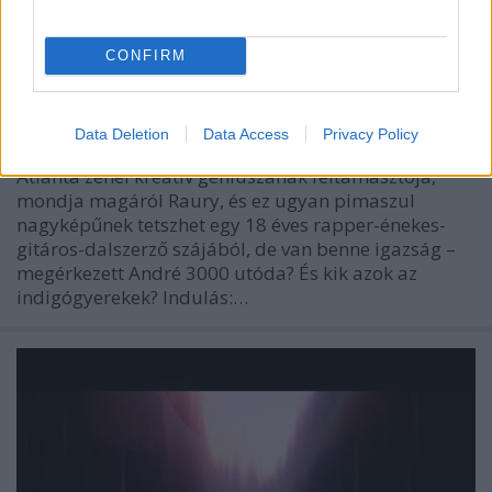
CONFIRM
Globálradar - Raury
Frontrecorder
•
2014. október 22.
Data Deletion
Data Access
Privacy Policy
Atlanta zenei kreatív géniuszának feltámasztója,
mondja magáról Raury, és ez ugyan pimaszul
nagyképűnek tetszhet egy 18 éves rapper-énekes-
gitáros-dalszerző szájából, de van benne igazság –
megérkezett André 3000 utóda? És kik azok az
indigógyerekek? Indulás:…