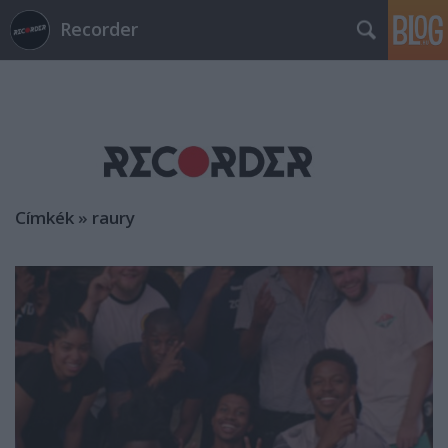
Recorder
Címkék
»
raury