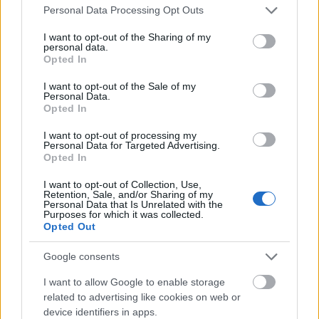
Please note that this website/app uses one or more Google
sokáig ne beszéljünk róla - most éppen egy remek új
Personal Data Processing Opt Outs
services and may gather and store information including but
dalához készült nagyszerű…
not limited to your visit or usage behaviour. You may click to
I want to opt-out of the Sharing of my
personal data.
grant or deny consent to Google and its third-party tags to
Opted In
use your data for below specified purposes in below Google
consent section.
I want to opt-out of the Sale of my
Personal Data.
Opted In
I want to opt-out of processing my
Personal Data for Targeted Advertising.
Opted In
I want to opt-out of Collection, Use,
Retention, Sale, and/or Sharing of my
Personal Data that Is Unrelated with the
Purposes for which it was collected.
Opted Out
Google consents
Az övék a jövő? - A BBC Sound Of
I want to allow Google to enable storage
2015 tizenöt jelöltje
related to advertising like cookies on web or
device identifiers in apps.