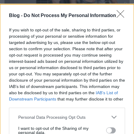
Blog -
Do Not Process My Personal Information
If you wish to opt-out of the sale, sharing to third parties, or
Péterfy Bori, a Margaret Island,
processing of your personal or sensitive information for
targeted advertising by us, please use the below opt-out
Freddie és Radics Gigi együtt - mi az?
section to confirm your selection. Please note that after your
A Dalszerzők Napja és Miki357!
opt-out request is processed you may continue seeing
interest-based ads based on personal information utilized by
Recorder.hu
•
2018. szeptember 28.
us or personal information disclosed to third parties prior to
your opt-out. You may separately opt-out of the further
disclosure of your personal information by third parties on the
(X) Kedvenc dalainkat általában az előadóval,
IAB’s list of downstream participants. This information may
énekessel azonosítjuk. Pedig gyakran a nekünk
also be disclosed by us to third parties on the
IAB’s List of
kedves refrének és sokat dúdolt dallamok nem is
Downstream Participants
that may further disclose it to other
tőle, hanem valaki mástól: a szerzőtől származnak.
third parties.
Október 12-én, a Dalszerzők Napján a szövegíróké és
a zeneszerzőké lesz a…
Please note that this website/app uses one or more Google
Personal Data Processing Opt Outs
services and may gather and store information including but
not limited to your visit or usage behaviour. You may click to
I want to opt-out of the Sharing of my
Kylie arany miniben - Zenészek
personal data.