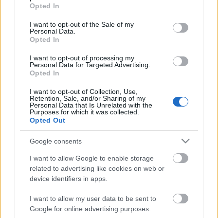
grant or deny consent to Google and its third-party tags to
Opted In
Instagramon 2014/6. hét
use your data for below specified purposes in below Google
consent section.
I want to opt-out of the Sale of my
rerecorder
•
2014. február 09.
Personal Data.
Opted In
Hogy mi történik a zenészekkel a hírekben, az egy
I want to opt-out of processing my
dolog, de hogy mi történik velük a színfalak mögött -
Personal Data for Targeted Advertising.
na az sem titok. Heti összeállításunk az Instagramot
Opted In
előszeretettel használó előadók fotóiból válogat.
I want to opt-out of Collection, Use,
Kylie Minogue aranyos, Radics Giginek cuki a
Retention, Sale, and/or Sharing of my
kutyája, MIA meg épp…
Personal Data that Is Unrelated with the
Purposes for which it was collected.
Opted Out
Google consents
I want to allow Google to enable storage
related to advertising like cookies on web or
device identifiers in apps.
I want to allow my user data to be sent to
Google for online advertising purposes.