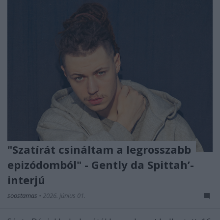
"Szatírát csináltam a legrosszabb
epizódomból" - Gently da Spittah’-
interjú
soostamas
•
2026. június 01.