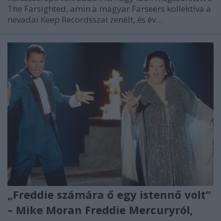
The Farsighted, amin a magyar Farseers kollektíva a
nevadai Keep Recordsszal zenélt, és év…
„Freddie számára ő egy istennő volt”
– Mike Moran Freddie Mercuryról,