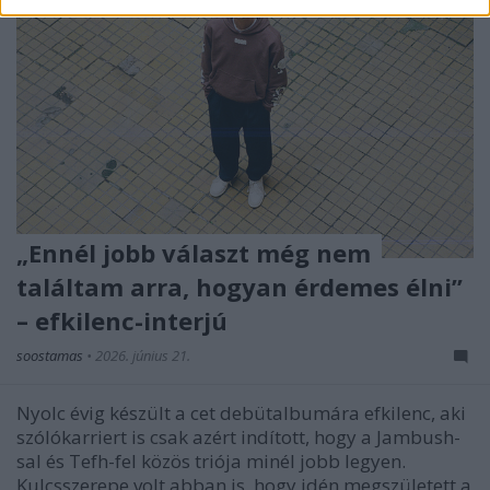
„Ennél jobb választ még nem
találtam arra, hogyan érdemes élni”
– efkilenc-interjú
soostamas
•
2026. június 21.
Nyolc évig készült a cet debütalbumára efkilenc, aki
szólókarriert is csak azért indított, hogy a Jambush-
sal és Tefh-fel közös triója minél jobb legyen.
Kulcsszerepe volt abban is, hogy idén megszületett a