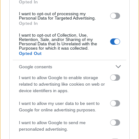
Opted In
soostamas
•
2026. július 09.
I want to opt-out of processing my
Personal Data for Targeted Advertising.
Ma lépett volna fel először Budapesten a Sophs, akik
Opted In
koncertet végül nem, de interjút adtak nekünk. Miért
I want to opt-out of Collection, Use,
vedelték végig a debütalbumukat? Miért
Retention, Sale, and/or Sharing of my
gondolkodnak úgy a dalszerzésről, mint egy
Personal Data that Is Unrelated with the
Purposes for which it was collected.
regényíró? Hogyan törtek volna be a zeneiparba, ha
Opted Out
nem csap le rájuk nulla koncerttel és egyetlen
kiadott dal…
Google consents
I want to allow Google to enable storage
related to advertising like cookies on web or
device identifiers in apps.
I want to allow my user data to be sent to
Google for online advertising purposes.
I want to allow Google to send me
personalized advertising.