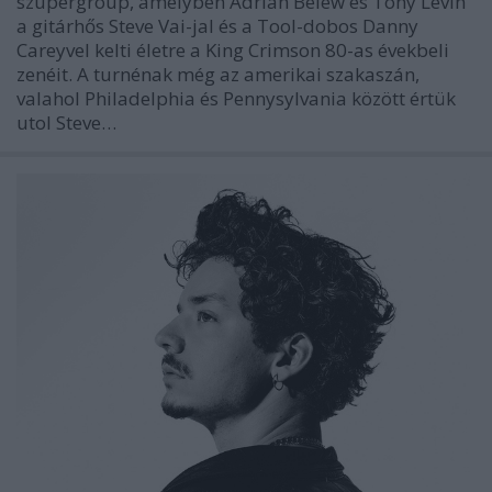
szupergroup, amelyben Adrian Belew és Tony Levin
a gitárhős Steve Vai-jal és a Tool-dobos Danny
Careyvel kelti életre a King Crimson 80-as évekbeli
zenéit. A turnénak még az amerikai szakaszán,
valahol Philadelphia és Pennysylvania között értük
utol Steve…