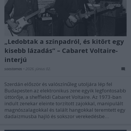
„Ledobtak a színpadról, és kitört egy
kisebb lázadás” – Cabaret Voltaire-
interjú
soostamas
•
2026. június 02.
Szerdán először és valószínűleg utoljára lép fel
Budapesten az elektronikus zene egyik legfontosabb
úttörője, a sheffieldi Cabaret Voltaire. Az 1973-ban
indult zenekar eleinte torzított zajokkal, manipulált
magnószalagokkal és talált hangokkal teremtett egy
dadaizmusba hajló és sokszor verekedésbe…