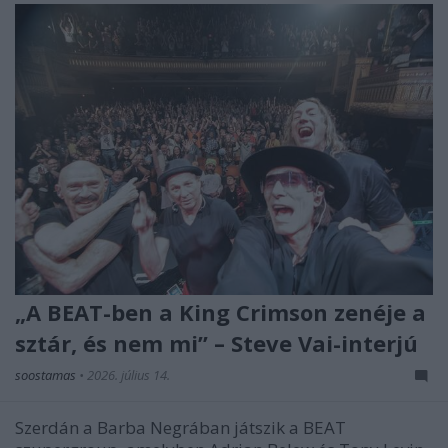
„A BEAT-ben a King Crimson zenéje a
sztár, és nem mi” – Steve Vai-interjú
soostamas
•
2026. július 14.
Szerdán a Barba Negrában játszik a BEAT