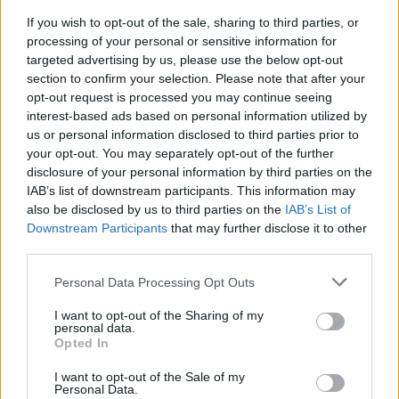
szigetes koncertje, hogyan élte meg a Kispál…
If you wish to opt-out of the sale, sharing to third parties, or
processing of your personal or sensitive information for
targeted advertising by us, please use the below opt-out
section to confirm your selection. Please note that after your
opt-out request is processed you may continue seeing
interest-based ads based on personal information utilized by
us or personal information disclosed to third parties prior to
your opt-out. You may separately opt-out of the further
disclosure of your personal information by third parties on the
IAB’s list of downstream participants. This information may
also be disclosed by us to third parties on the
IAB’s List of
Downstream Participants
that may further disclose it to other
third parties.
Please note that this website/app uses one or more Google
Personal Data Processing Opt Outs
services and may gather and store information including but
not limited to your visit or usage behaviour. You may click to
I want to opt-out of the Sharing of my
personal data.
„Azt a hangulatot akartam elkapni,
grant or deny consent to Google and its third-party tags to
Opted In
use your data for below specified purposes in below Google
mint Richard Linklater a Henyékben”
consent section.
I want to opt-out of the Sale of my
– The Sophs-interjú
Personal Data.