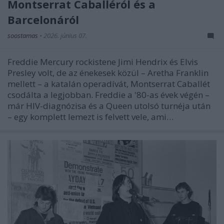
Montserrat Caballéról és a
Barcelonáról
soostamas
•
2026. június 07.
Freddie Mercury rockistene Jimi Hendrix és Elvis
Presley volt, de az énekesek közül – Aretha Franklin
mellett – a katalán operadívát, Montserrat Caballét
csodálta a legjobban. Freddie a '80-as évek végén –
már HIV-diagnózisa és a Queen utolsó turnéja után
– egy komplett lemezt is felvett vele, ami…