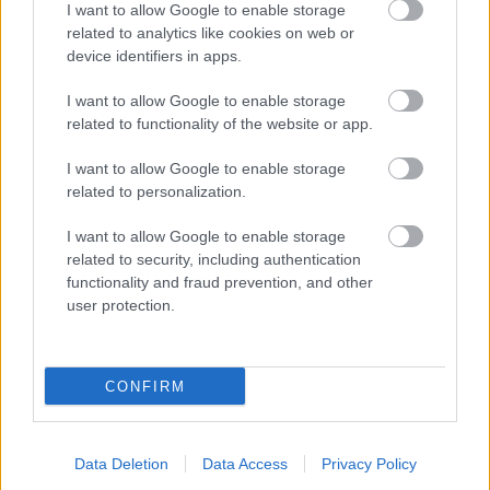
I want to allow Google to enable storage
related to analytics like cookies on web or
device identifiers in apps.
I want to allow Google to enable storage
Lemeztáska: Grecsó Krisztián
related to functionality of the website or app.
soostamas
•
2026. június 30.
I want to allow Google to enable storage
related to personalization.
A Nevermind fejtette meg neki a világot, a Sebő
I want to allow Google to enable storage
együttes tette versolvasóvá, és a Kispál
related to security, including authentication
búcsúkoncertjével ért véget a fiatalsága. Grecsó
functionality and fraud prevention, and other
Krisztián a regényeiben is érzékletesen ír zenéről, de
user protection.
maga is zenél, a Rájátszás vége óta leginkább Beck
Zolival kettesben, akivel már írják a harmadik…
CONFIRM
Data Deletion
Data Access
Privacy Policy