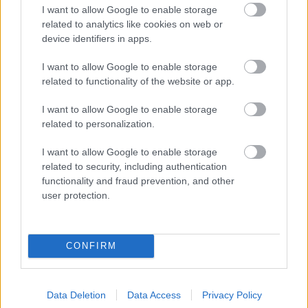
I want to allow Google to enable storage
related to analytics like cookies on web or
device identifiers in apps.
„Bródy János nem akarja, hogy
I want to allow Google to enable storage
szobrot építsünk neki” – Sziget-
related to functionality of the website or app.
sztorik: Gerendai Károly és Novák
I want to allow Google to enable storage
Péter
related to personalization.
Gaines
•
2026. július 26.
I want to allow Google to enable storage
related to security, including authentication
functionality and fraud prevention, and other
Új podcastsorozatunkban zenészek és zeneipari
user protection.
szakemberek mesélnek arról, hogy mit jelent nekik a
Sziget. Leskovics Gábor és Sisi után most az idei
fesztivál mínusz egyedi napján esedékes Bródy
Dalok Napjáról beszélgetünk Gerendai Károllyal, a
CONFIRM
Sziget alapító-tulajdonosával, és Novák Péterrel, a…
Data Deletion
Data Access
Privacy Policy