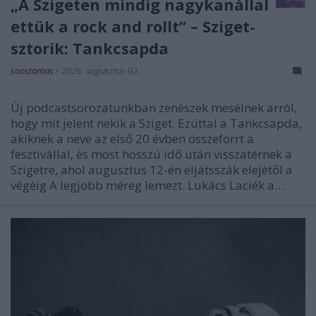
„A Szigeten mindig nagykanállal
ettük a rock and rollt” – Sziget-
sztorik: Tankcsapda
soostamas
•
2026. augusztus 02.
Új podcastsorozatunkban zenészek mesélnek arról,
hogy mit jelent nekik a Sziget. Ezúttal a Tankcsapda,
akiknek a neve az első 20 évben összeforrt a
fesztivállal, és most hosszú idő után visszatérnek a
Szigetre, ahol augusztus 12-én eljátsszák elejétől a
végéig A legjobb méreg lemezt. Lukács Laciék a…