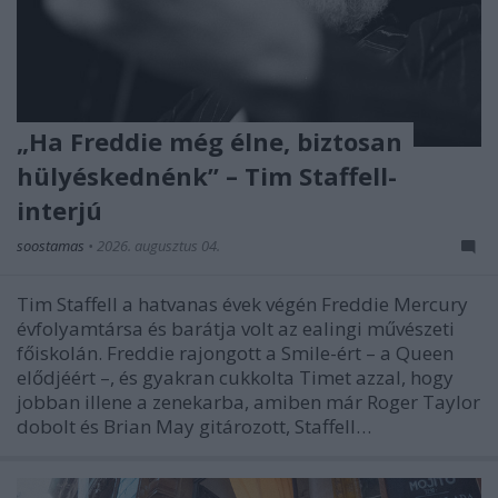
„Ha Freddie még élne, biztosan
hülyéskednénk” – Tim Staffell-
interjú
soostamas
•
2026. augusztus 04.
Tim Staffell a hatvanas évek végén Freddie Mercury
évfolyamtársa és barátja volt az ealingi művészeti
főiskolán. Freddie rajongott a Smile-ért – a Queen
elődjéért –, és gyakran cukkolta Timet azzal, hogy
jobban illene a zenekarba, amiben már Roger Taylor
dobolt és Brian May gitározott, Staffell…