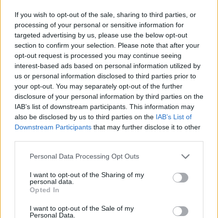
If you wish to opt-out of the sale, sharing to third parties, or
processing of your personal or sensitive information for
targeted advertising by us, please use the below opt-out
section to confirm your selection. Please note that after your
opt-out request is processed you may continue seeing
interest-based ads based on personal information utilized by
us or personal information disclosed to third parties prior to
your opt-out. You may separately opt-out of the further
disclosure of your personal information by third parties on the
IAB’s list of downstream participants. This information may
also be disclosed by us to third parties on the
IAB’s List of
Downstream Participants
that may further disclose it to other
third parties.
Please note that this website/app uses one or more Google
Personal Data Processing Opt Outs
services and may gather and store information including but
„Önmagam lehetek, és ettől minden
not limited to your visit or usage behaviour. You may click to
I want to opt-out of the Sharing of my
personal data.
jól alakul majd” – Nation of
grant or deny consent to Google and its third-party tags to
Opted In
use your data for below specified purposes in below Google
Language-interjú
consent section.
I want to opt-out of the Sale of my
Personal Data.