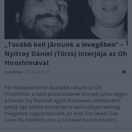
„Tovább kell járnunk a levegőben” –
Nyitray Dániel (Törzs) interjúja az Oh
Hiroshimával
soostamas
•
2026. július 19.
Pár hónapon belül duplázik nálunk az Oh
Hiroshima: a svéd posztrockerek lesznek július végén
a Fekete Zaj fesztivál egyik húzónevei, októberben
pedig egy önálló koncerten is bemutatják nemrég
megjelent nagylemezüket, az And The Dead Tree
Gives No Sheltert, ami új színeket hozott elsodró,…