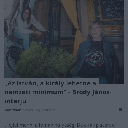
„Az István, a király lehetne a
nemzeti minimum” - Bródy János-
interjú
soostamas
•
2026. augusztus 03.
„Fejjel menni a falnak hülyeség. De a falig azért el