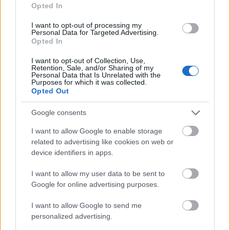
soostamas
•
2026. július 29.
Opted In
I want to opt-out of processing my
A Szigeten mindig el lehet csípni szuper bandákat,
Personal Data for Targeted Advertising.
akiket itthon máshol nem nagyon. Idén a Parcels, a
Opted In
Teen Mortgage vagy a Black Country, New Road
mellett ilyen lesz a Nation of Language is, akik
I want to opt-out of Collection, Use,
Retention, Sale, and/or Sharing of my
megbabonázóan szép zenét játszanak melankolikus
Personal Data that Is Unrelated with the
Purposes for which it was collected.
szintikkel. A brooklyni trió frontembere, Ian
Opted Out
Devaney…
Google consents
I want to allow Google to enable storage
related to advertising like cookies on web or
device identifiers in apps.
I want to allow my user data to be sent to
Google for online advertising purposes.
I want to allow Google to send me
personalized advertising.