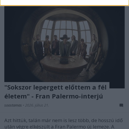
"Sokszor lepergett előttem a fél
életem" - Fran Palermo-interjú
soostamas
•
2026. július 21.
Azt hittük, talán már nem is lesz több, de hosszú idő
után végre elkészült a Fran Palermo új lemeze. A