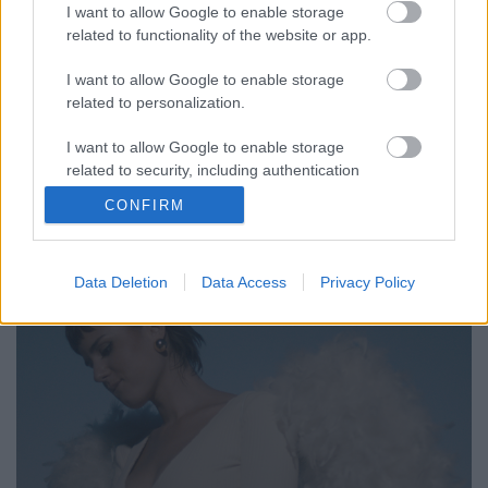
I want to allow Google to enable storage
RRRecorder
•
2021. február 18.
related to functionality of the website or app.
I want to allow Google to enable storage
Az agy magyaráz a testnek, hogy ne hallgasson már
related to personalization.
a szívre. A szerelem: fájdalom. Te is tudod, tudom én
is, várjuk egymást mégis, mégis. Több hangmintát
I want to allow Google to enable storage
gyűjtök, mint Bartók és Kodály. Ki napsütötte sávok
related to security, including authentication
között lavírozik, sosem veszi észre a sok lavór vizet.
functionality and fraud prevention, and other
Míg a tehenek haza nem érnek, űrszamba…
CONFIRM
user protection.
Data Deletion
Data Access
Privacy Policy