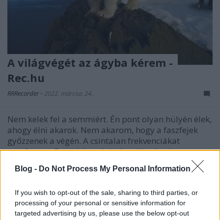
A világvégét az ágyba kérem -
Rec.hu
RRRecorder
•
2022. március 24.
Nem kelek fel a semmiért. Én pont olyan hülyén élek,
ahogy élni akarok. Nem akarom, hogy a faszfejek
győzzenek a végén. A csintalan frekvenciákat
megfogom. Formátlan alak, árnyék színtelen;
bársony angyal sikoly; zimankó. De kéne egy jel, egy
Blog -
Do Not Process My Personal Information
egész apró jel, hogy akkor jó lesz-e így ma? A
Recorder…
If you wish to opt-out of the sale, sharing to third parties, or
processing of your personal or sensitive information for
targeted advertising by us, please use the below opt-out