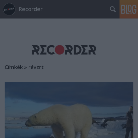
Recorder
Címkék
»
révzrt