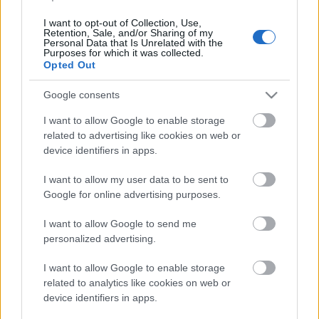
téged basz meg minden. Mikkamakka funky, Wass
I want to opt-out of Collection, Use,
Albert rave, kipcsak speedcore. A Recorder új
Retention, Sale, and/or Sharing of my
magyar zenéket bemutató rovata.
Personal Data that Is Unrelated with the
Purposes for which it was collected.
Opted Out
Google consents
I want to allow Google to enable storage
related to advertising like cookies on web or
device identifiers in apps.
I want to allow my user data to be sent to
Google for online advertising purposes.
I want to allow Google to send me
personalized advertising.
I want to allow Google to enable storage
related to analytics like cookies on web or
Számító szerek és kábító képek közt -
device identifiers in apps.
Rec.hu