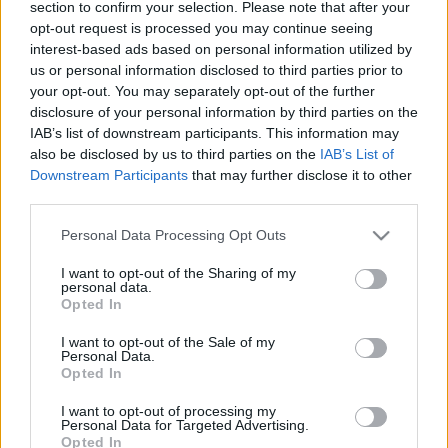
section to confirm your selection. Please note that after your
opt-out request is processed you may continue seeing
interest-based ads based on personal information utilized by
us or personal information disclosed to third parties prior to
your opt-out. You may separately opt-out of the further
disclosure of your personal information by third parties on the
IAB’s list of downstream participants. This information may
also be disclosed by us to third parties on the
IAB’s List of
Downstream Participants
that may further disclose it to other
third parties.
Please note that this website/app uses one or more Google
Personal Data Processing Opt Outs
services and may gather and store information including but
not limited to your visit or usage behaviour. You may click to
I want to opt-out of the Sharing of my
Azt a kutya mindenit a világnak! -
personal data.
grant or deny consent to Google and its third-party tags to
Opted In
Rec.hu
use your data for below specified purposes in below Google
consent section.
I want to opt-out of the Sale of my
RRRecorder
•
2021. december 16.
Personal Data.
Opted In
Legyen kínai-magyar közös határ! Vigyázz, figyelj az
I want to opt-out of processing my
egyre! Lassú, rituális és hangos. Most már minden
Personal Data for Targeted Advertising.
fasza. Az hiszed, te baszol meg mindenkit, közben
Opted In