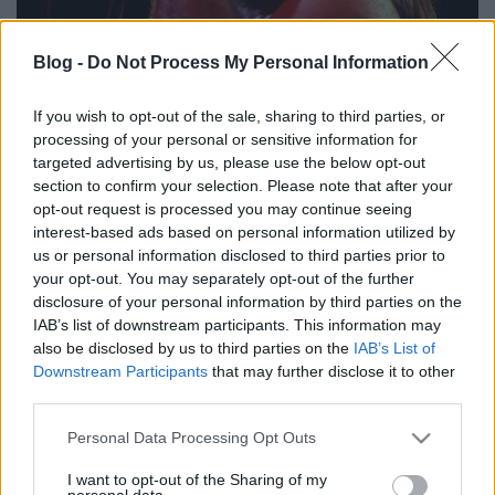
Blog -
Do Not Process My Personal Information
If you wish to opt-out of the sale, sharing to third parties, or
Sorsszerűség – Révész Sándor-interjú
processing of your personal or sensitive information for
targeted advertising by us, please use the below opt-out
rerecorder
•
2017. augusztus 23.
section to confirm your selection. Please note that after your
opt-out request is processed you may continue seeing
Révész Sándor a Generál és a Piramis énekeseként
interest-based ads based on personal information utilized by
írta be magát a magyar rocktörténetbe, az utóbbi
us or personal information disclosed to third parties prior to
harmincöt évben jórészt elvonultságban él és
your opt-out. You may separately opt-out of the further
disclosure of your personal information by third parties on the
szórványosan jelentkezett szólólemezekkel,
IAB’s list of downstream participants. This information may
alkalmanként még a Piramis is összeállt. Mint
also be disclosed by us to third parties on the
IAB’s List of
interjúnkban is mondja, ez utóbbiból nem lesz több,
Downstream Participants
that may further disclose it to other
de amellett,…
third parties.
Please note that this website/app uses one or more Google
Personal Data Processing Opt Outs
services and may gather and store information including but
not limited to your visit or usage behaviour. You may click to
I want to opt-out of the Sharing of my
personal data.