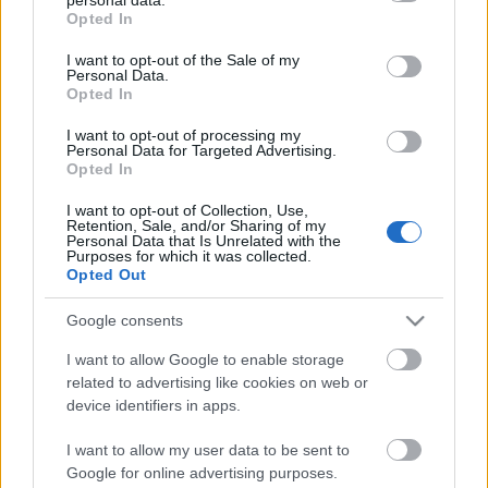
grant or deny consent to Google and its third-party tags to
Opted In
use your data for below specified purposes in below Google
consent section.
I want to opt-out of the Sale of my
Personal Data.
Opted In
I want to opt-out of processing my
Personal Data for Targeted Advertising.
Opted In
I want to opt-out of Collection, Use,
Retention, Sale, and/or Sharing of my
Personal Data that Is Unrelated with the
Purposes for which it was collected.
Óbudai Nyár: Matt Bianco,
Opted Out
Shakespeare és ingyenes Piramis-
Google consents
koncert a július-augusztusi
I want to allow Google to enable storage
programban!
related to advertising like cookies on web or
device identifiers in apps.
Recorder.hu
•
2017. július 17.
I want to allow my user data to be sent to
Óbuda nyáron sem hallgat el, sőt: jobban szól, mint
Google for online advertising purposes.