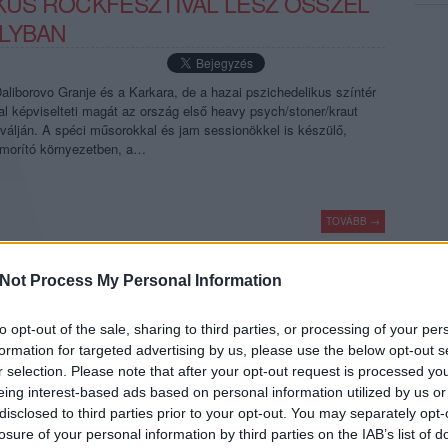
IKUS ROCKFESZTIVÁL LESZ ŐSSZEL
ÉLYBAN
liborovo Granje és a Karkara, de a hazai pszichedelikus színtér
l képviselteti magát az ország első heavy psych/stoner/kraut
válján. A spéci műsorokkal és jam sessionökkel is készülő,
ámorító környezetben, a…
TOVÁBB →
lia
the qualitons
alas
speck
deley
band in the pit
weedpecker
psychedelic
upernaughty
jam in the psych castle
daliborovo granje
karkara
mr bison
giöbia
Not Process My Personal Information
komment
to opt-out of the sale, sharing to third parties, or processing of your per
formation for targeted advertising by us, please use the below opt-out s
r selection. Please note that after your opt-out request is processed y
eing interest-based ads based on personal information utilized by us or
SZICHEDELIKUS ROCK ELSZÁLLÁS
disclosed to third parties prior to your opt-out. You may separately opt-
losure of your personal information by third parties on the IAB’s list of