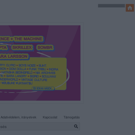
SÜTI BEÁLLÍTÁSOK MÓDOSÍTÁSA
Adatvédelem, irányelvek
Kapcsolat
Támogatás