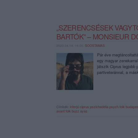
„SZERENCSÉSEK VAGYTO
BARTÓK” – MONSIEUR D
2023.04.14. 16:00,
SOOSTAMAS
Pár éve megtáncoltattá
egy magyar zenekarral
játszik Ciprus legjobb
partiveteránnal, a má
Címkék:
interjú
ciprus
pszichedélia
psych folk
budapes
avant folk
buzz ayaz