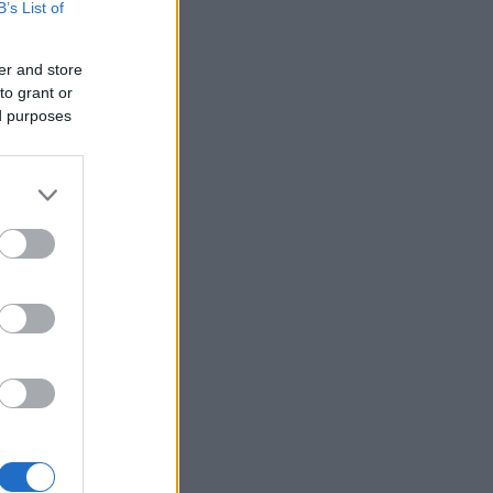
B’s List of
er and store
to grant or
ed purposes