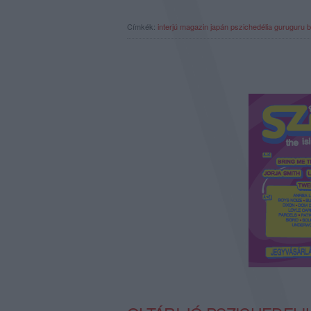
Címkék:
interjú
magazin
japán
pszichedélia
guruguru b