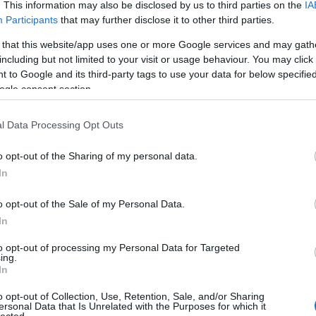
. This information may also be disclosed by us to third parties on the
IA
Participants
that may further disclose it to other third parties.
ichedéliában utazó Hibushibire pár év alatt lett a japán
íntér egyik meghatározó zenekara, és október végén – az első
 that this website/app uses one or more Google services and may gath
ljutnak Budapestre, sőt, Szombathelyre is.
including but not limited to your visit or usage behaviour. You may click 
 to Google and its third-party tags to use your data for below specifi
ogle consent section.
TOVÁBB →
l Data Processing Opt Outs
rtajánló
psychedelic rock
hibushibire
o opt-out of the Sharing of my personal data.
In
komment
o opt-out of the Sale of my Personal Data.
In
GŐ GITÁROK – AZERBAJDZSÁN
HŐSE A MAGYAR ZENE HÁZÁBAN
to opt-out of processing my Personal Data for Targeted
ing.
In
erbajdzsáni gitara music élő legendája, első európai turnéján a
o opt-out of Collection, Use, Retention, Sale, and/or Sharing
ersonal Data that Is Unrelated with the Purposes for which it
lected.