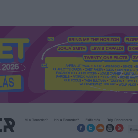
Mi a Recorder?
Hol a Recorder?
Előfizetés
Régi Recorderek