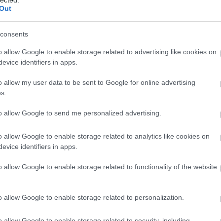
Out
consents
TOVÁBB →
o allow Google to enable storage related to advertising like cookies on
evice identifiers in apps.
a
koncertajánló
magyar zene háza
rahman mammadli
bongo joe records
o allow my user data to be sent to Google for online advertising
komment
s.
to allow Google to send me personalized advertising.
ESZ, MERT '89-BEN IS AZ VOLT A
RITUALIZED-INTERJÚ
o allow Google to enable storage related to analytics like cookies on
evice identifiers in apps.
országon a brit pszichedélia és spacerock egyik óriása, a Jason
o allow Google to enable storage related to functionality of the website
lized, bár Pierce járt már nálunk a brit pszichedélia egy másik
 szédítő Spacemen 3 tagjaként. Vele beszélgettünk a megőrülős
'90-es évek egyik…
o allow Google to enable storage related to personalization.
o allow Google to enable storage related to security, including