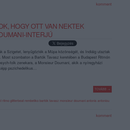
komment
K, HOGY OTT VAN NEKTEK
OUMANI-INTERJÚ
k a Szigetet, lenyűgözték a Müpa közönségét, és Indiáig utaztak
. Most szombaton a Bartók Tavasz keretében a Budapest Ritmón
 psych-folk zenekara, a Monsieur Doumani, akik a nyíregyházi
sképp pszichedelikus…
TOVÁBB →
t ritmo
glitterbeat
rembetiko
bartók tavasz
monsieur doumani
antonis antoniou
komment