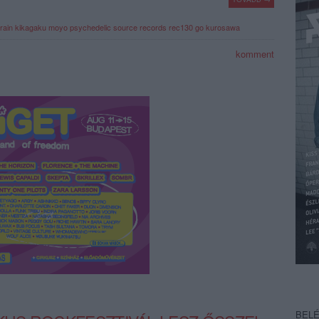
rain
kikagaku moyo
psychedelic source records
rec130
go kurosawa
komment
BEL