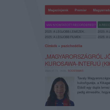
Magazinjaink
Premier
Magyarrad
VAN NYOMTATOTT RECORDERED?
A RECO
2025: A LEGJOBB LEMEZEK.
2025: A
2025: A LEGJOBB FILMEK.
2025: A
Címkék
»
pszichedélia
„MAGYARORSZÁGRÓL JÖ
KUROSAWA-INTERJÚ (K
2026.01.11. 14:50,
SOOSTAMAS
Tavaly Magyarországon
kulcsfigurája, a Kikag
Ebből egy dupla lemez 
pedig elmesélte, hogya