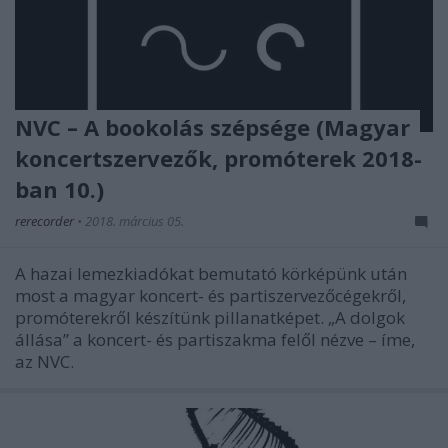
NVC – A bookolás szépsége (Magyar
koncertszervezők, promóterek 2018-
ban 10.)
rerecorder
•
2018. március 05.
A hazai lemezkiadókat bemutató körképünk után
most a magyar koncert- és partiszervezőcégekről,
promóterekről készítünk pillanatképet. „A dolgok
állása” a koncert- és partiszakma felől nézve – íme,
az NVC.