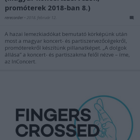
promóterek 2018-ban 8.)
rerecorder
•
2018. február 12.
A hazai lemezkiadókat bemutató körképünk után
most a magyar koncert- és partiszervezőcégekről,
promóterekről készítünk pillanatképet. „A dolgok
állása” a koncert- és partiszakma felől nézve – íme,
az InConcert.