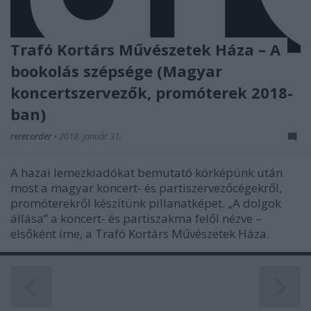
Trafó Kortárs Művészetek Háza – A
bookolás szépsége (Magyar
koncertszervezők, promóterek 2018-
ban)
rerecorder
•
2018. január 31.
A hazai lemezkiadókat bemutató körképünk után
most a magyar koncert- és partiszervezőcégekről,
promóterekről készítünk pillanatképet. „A dolgok
állása” a koncert- és partiszakma felől nézve –
elsőként íme, a Trafó Kortárs Művészetek Háza.