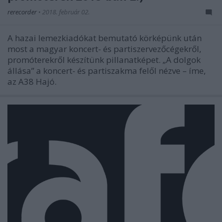
rerecorder
•
2018. február 02.
A hazai lemezkiadókat bemutató körképünk után
most a magyar koncert- és partiszervezőcégekről,
promóterekről készítünk pillanatképet. „A dolgok
állása” a koncert- és partiszakma felől nézve – íme,
az A38 Hajó.