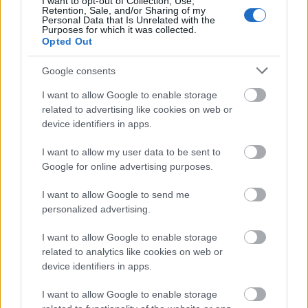
I want to opt-out of Collection, Use,
állása” a koncert- és partiszakma felől nézve – íme, a
Retention, Sale, and/or Sharing of my
Be Massive.
Personal Data that Is Unrelated with the
Purposes for which it was collected.
Opted Out
Google consents
I want to allow Google to enable storage
related to advertising like cookies on web or
device identifiers in apps.
I want to allow my user data to be sent to
Google for online advertising purposes.
I want to allow Google to send me
personalized advertising.
I want to allow Google to enable storage
related to analytics like cookies on web or
New Beat – A bookolás szépsége
device identifiers in apps.
(Magyar koncertszervezők,
I want to allow Google to enable storage