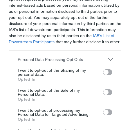
interest-based ads based on personal information utilized by
us or personal information disclosed to third parties prior to
your opt-out. You may separately opt-out of the further
disclosure of your personal information by third parties on the
IAB’s list of downstream participants. This information may
also be disclosed by us to third parties on the
IAB’s List of
Downstream Participants
that may further disclose it to other
third parties.
Please note that this website/app uses one or more Google
Personal Data Processing Opt Outs
services and may gather and store information including but
Be Massive – A bookolás szépsége
not limited to your visit or usage behaviour. You may click to
I want to opt-out of the Sharing of my
personal data.
grant or deny consent to Google and its third-party tags to
(Magyar koncertszervezők,
Opted In
use your data for below specified purposes in below Google
promóterek 2018-ban 6.)
consent section.
I want to opt-out of the Sale of my
Personal Data.
rerecorder
•
2018. február 08.
Opted In
I want to opt-out of processing my
A hazai lemezkiadókat bemutató körképünk után
Personal Data for Targeted Advertising.
most a magyar koncert- és partiszervezőcégekről,
Opted In
promóterekről készítünk pillanatképet. „A dolgok