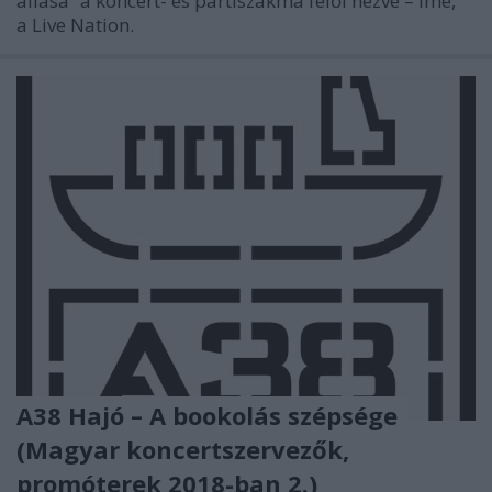
állása” a koncert- és partiszakma felől nézve – íme,
a Live Nation.
A38 Hajó – A bookolás szépsége
(Magyar koncertszervezők,
promóterek 2018-ban 2.)