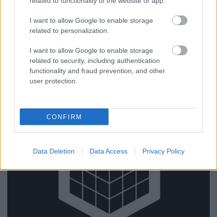
promóterek 2018-ban 5.)
related to functionality of the website or app.
rerecorder
•
2018. február 07.
I want to allow Google to enable storage
related to personalization.
A hazai lemezkiadókat bemutató körképünk után
most a magyar koncert- és partiszervezőcégekről,
I want to allow Google to enable storage
related to security, including authentication
promóterekről készítünk pillanatképet. „A dolgok
functionality and fraud prevention, and other
állása” a koncert- és partiszakma felől nézve – íme, a
user protection.
New Beat.
CONFIRM
Data Deletion
Data Access
Privacy Policy