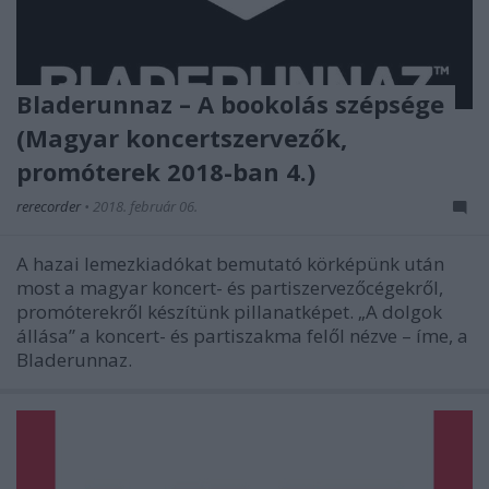
Bladerunnaz – A bookolás szépsége
(Magyar koncertszervezők,
promóterek 2018-ban 4.)
rerecorder
•
2018. február 06.
A hazai lemezkiadókat bemutató körképünk után
most a magyar koncert- és partiszervezőcégekről,
promóterekről készítünk pillanatképet. „A dolgok
állása” a koncert- és partiszakma felől nézve – íme, a
Bladerunnaz.