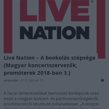
Live Nation – A bookolás szépsége
(Magyar koncertszervezők,
promóterek 2018-ban 3.)
rerecorder
•
2018. február 05.
A hazai lemezkiadókat bemutató körképünk után
most a magyar koncert- és partiszervezőcégekről,
promóterekről készítünk pillanatképet. „A dolgok