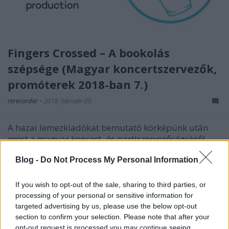
Fingers Crossed – A bookolás
szépsége (Magyar koncertszervezők,
promóterek 2018-ban 7.)
rerecorder
•
2018. február 09.
A hazai lemezkiadókat bemutató körképünk után
most a magyar koncert- és partiszervezőcégekről,
promóterekről készítünk pillanatképet. „A dolgok
Blog -
Do Not Process My Personal Information
állása” a koncert- és partiszakma felől nézve – íme, a
Fingers Crossed.
If you wish to opt-out of the sale, sharing to third parties, or
processing of your personal or sensitive information for
targeted advertising by us, please use the below opt-out
section to confirm your selection. Please note that after your
opt-out request is processed you may continue seeing