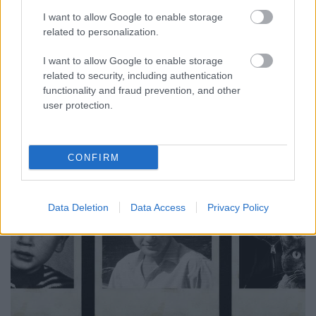
a Barba Negrában!
I want to allow Google to enable storage
related to personalization.
srecorder
•
2026. július 28.
I want to allow Google to enable storage
Július 30-án Budapesten is megnézhetjük, mit tud a
related to security, including authentication
Nevermore új felállása.
functionality and fraud prevention, and other
user protection.
CONFIRM
Data Deletion
Data Access
Privacy Policy