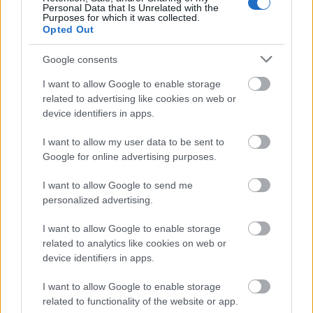
progresszív rockos Jethro Tull. A The Curiosity
Personal Data that Is Unrelated with the
Purposes for which it was collected.
Touron a zenekar az 1967-től napjainkig ívelő, 24
Opted Out
albumot felölelő életművéből válogat, és bemutatja
legújabb lemezét, a Curious Ruminantot is.
Google consents
I want to allow Google to enable storage
related to advertising like cookies on web or
device identifiers in apps.
I want to allow my user data to be sent to
Google for online advertising purposes.
I want to allow Google to send me
personalized advertising.
I want to allow Google to enable storage
related to analytics like cookies on web or
device identifiers in apps.
I want to allow Google to enable storage
Csütörtökön az újjáéledt Nevermore
related to functionality of the website or app.