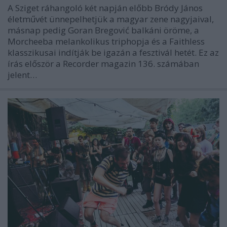
A Sziget ráhangoló két napján előbb Bródy János
életművét ünnepelhetjük a magyar zene nagyjaival,
másnap pedig Goran Bregović balkáni öröme, a
Morcheeba melankolikus triphopja és a Faithless
klasszikusai indítják be igazán a fesztivál hetét. Ez az
írás először a Recorder magazin 136. számában
jelent…