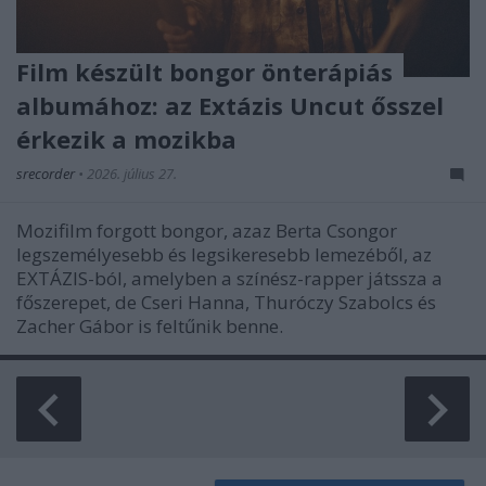
Film készült bongor önterápiás
albumához: az Extázis Uncut ősszel
érkezik a mozikba
srecorder
•
2026. július 27.
Mozifilm forgott bongor, azaz Berta Csongor
legszemélyesebb és legsikeresebb lemezéből, az
EXTÁZIS-ból, amelyben a színész-rapper játssza a
főszerepet, de Cseri Hanna, Thuróczy Szabolcs és
Zacher Gábor is feltűnik benne.