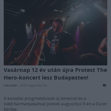
Vasárnap 12 év után újra Protest The
Hero-koncert lesz Budapesten!
srecorder
•
2026. augusztus 03.
A kanadai progmetálosok új lemezzel és a
svéd Karmanjakahval jönnek augusztus 9-én a Dürer
Kertbe.