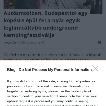
Autósmoziban, Budapesttől egy
köpésre épül fel a nyár egyik
leglimitáltabb underground
kempingfesztiválja
srecorder
•
2026. augusztus 02.
Miközben az elmúlt években sorra tűntek el a kisebb
fesztiválok és egyre szűkülnek a lehetőségek a
feltörekvő zenekarok számára, augusztus közepén
Blog -
Do Not Process My Personal Information
egy új szemléletű, közösségi alapon szerveződő
esemény indul. A Budapesttől alig húsz percre
található mogyoródi Ring Autósmozi és Kemping ad
If you wish to opt-out of the sale, sharing to third parties, or
otthont a…
processing of your personal or sensitive information for
targeted advertising by us, please use the below opt-out
section to confirm your selection. Please note that after your
opt-out request is processed you may continue seeing