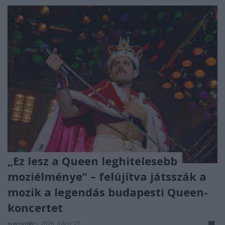
„Ez lesz a Queen leghitelesebb
moziélménye” – felújítva játsszák a
mozik a legendás budapesti Queen-
koncertet
srecorder
•
2026. július 27.