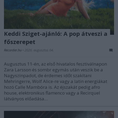
Keddi Sziget-ajánló: A pop átveszi a
főszerepet
Recorder.hu
•
2026. augusztus 04.
Augusztus 11-én, az első hivatalos fesztiválnapon
Zara Larsson és sombr egymás után veszik be a
Nagyszínpadot, de érdemes időt szakítani
Mehringerre, Wolf Alice-re vagy a latin energiákat
hozó Calle Mambóra is. Az éjszakát pedig afro
house, elektronikus flamenco vagy a Recirquel
látványos előadása…