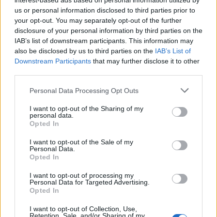
interest-based ads based on personal information utilized by
us or personal information disclosed to third parties prior to
your opt-out. You may separately opt-out of the further
disclosure of your personal information by third parties on the
IAB’s list of downstream participants. This information may
also be disclosed by us to third parties on the
IAB’s List of
Downstream Participants
that may further disclose it to other
third parties.
Please note that this website/app uses one or more Google
Personal Data Processing Opt Outs
services and may gather and store information including but
not limited to your visit or usage behaviour. You may click to
I want to opt-out of the Sharing of my
personal data.
grant or deny consent to Google and its third-party tags to
Opted In
Hamarosan Budapesten a Jethro Tull
use your data for below specified purposes in below Google
consent section.
I want to opt-out of the Sale of my
– már csak néhány tucat jegy
Personal Data.
Opted In
maradt
I want to opt-out of processing my
srecorder
•
2026. július 31.
Personal Data for Targeted Advertising.
Opted In
Kevesebb mint egy hónap múlva, augusztus 23-án a
I want to opt-out of Collection, Use,
Budapest Kongresszusi Központban lép fel a
Retention, Sale, and/or Sharing of my