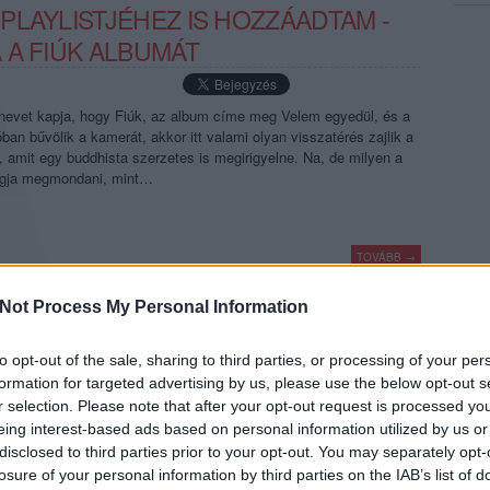
PLAYLISTJÉHEZ IS HOZZÁADTAM -
 A FIÚK ALBUMÁT
nevet kapja, hogy Fiúk, az album címe meg Velem egyedül, és a
ban bűvölik a kamerát, akkor itt valami olyan visszatérés zajlik a
 amit egy buddhista szerzetes is megirigyelne. Na, de milyen a
ogja megmondani, mint…
TOVÁBB →
rec086
Not Process My Personal Information
komment
to opt-out of the sale, sharing to third parties, or processing of your per
formation for targeted advertising by us, please use the below opt-out s
r selection. Please note that after your opt-out request is processed y
- SAM “REDBREAST” WILSON AJÁNLJA
eing interest-based ads based on personal information utilized by us or
EMEZÉT
disclosed to third parties prior to your opt-out. You may separately opt-
losure of your personal information by third parties on the IAB’s list of