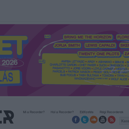
Mi a Recorder?
Hol a Recorder?
Előfizetés
Régi Recorderek