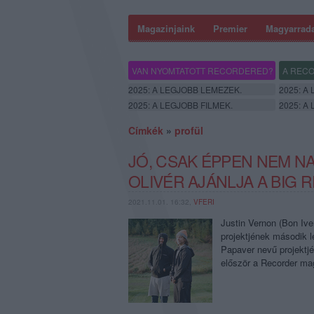
Magazinjaink
Premier
Magyarrad
VAN NYOMTATOTT RECORDERED?
A RECO
2025: A LEGJOBB LEMEZEK.
2025: A
2025: A LEGJOBB FILMEK.
2025: A
Címkék
»
profül
JÓ, CSAK ÉPPEN NEM N
OLIVÉR AJÁNLJA A BIG 
2021.11.01. 16:32,
VFERI
Justin Vernon (Bon Ive
projektjének második 
Papaver nevű projektjé
először a Recorder m