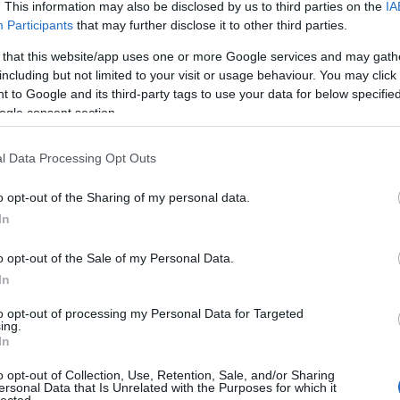
. This information may also be disclosed by us to third parties on the
IA
Black Keys a tagokat a kezdetekkor inspiráló Hill country blues-
Participants
that may further disclose it to other third parties.
 lemezről a műfaj legnagyobb magyarországi kedvelője, Sam
 that this website/app uses one or more Google services and may gath
nd véleményt, aki a bluesról váltva 2019 óta Texas sokszínű
dézi meg olyan dalszerzők nyomában…
including but not limited to your visit or usage behaviour. You may click 
 to Google and its third-party tags to use your data for below specifi
ogle consent section.
TOVÁBB →
l Data Processing Opt Outs
dbreast wilson
o opt-out of the Sharing of my personal data.
komment
In
o opt-out of the Sale of my Personal Data.
DOLSZ, TE VAGY A CIKI - MÁRTON
In
OTER ÚJ LEMEZÉT
to opt-out of processing my Personal Data for Targeted
ing.
In
!) szállítja megbízhatóan az energikus veretést, a világ minden
de talán sehol nem annyira, mint hazánkban. A járvány miatti
o opt-out of Collection, Use, Retention, Sale, and/or Sharing
ersonal Data that Is Unrelated with the Purposes for which it
ertjüket is Budapesten adják júniusban, de előtte még kiadták
lected.