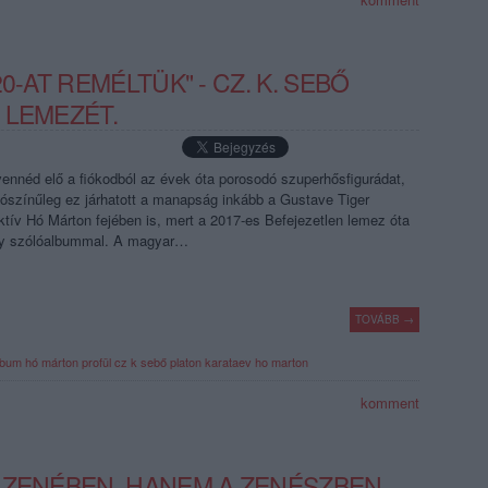
0-AT REMÉLTÜK" - CZ. K. SEBŐ
 LEMEZÉT.
ennéd elő a fiókodból az évek óta porosodó szuperhősfigurádat,
ószínűleg ez járhatott a manapság inkább a Gustave Tiger
tív Hó Márton fejében is, mert a 2017-es Befejezetlen lemez óta
egy szólóalbummal. A magyar…
TOVÁBB →
lbum
hó márton
profül
cz k sebő
platon karataev
ho marton
komment
 ZENÉBEN, HANEM A ZENÉSZBEN