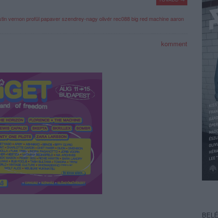
stin vernon
profül
papaver
szendrey-nagy olivér
rec088
big red machine
aaron
komment
BEL