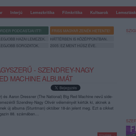
ar
Interjú
Lemezkritika
Filmkritika
Kultsarok
Lemeztásk
SZIG
RDER PODCASTJAI ITT!
FRISS MAGYAR ZENÉK HETENTE!
 LEGJOBB HAZAI LEMEZEK.
HÁTTÉRBEN IS KÖZÉPPONTBAN.
 LEGJOBB SOROZATOK.
2005: EZ MENT HÚSZ ÉVE.
AGYSZERŰ - SZENDREY-NAGY
RED MACHINE ALBUMÁT
r) és Aaron Dressner (The National) Big Red Machine nevű side-
lemezéről Szendrey-Nagy Olivér véleményét kértük ki, akinek a
nek új albuma (Stuntman) október 18-án jelent meg. Ezt a cikket
agazin 88. számában…
SZE
TOVÁBB →