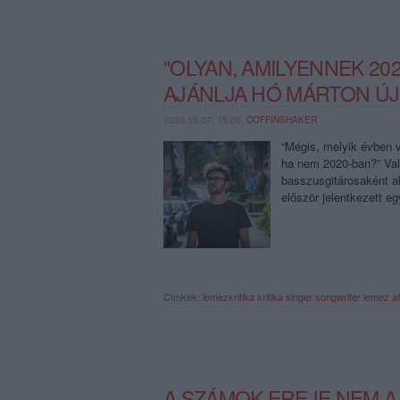
"OLYAN, AMILYENNEK 202
AJÁNLJA HÓ MÁRTON ÚJ
2020.10.07. 15:00,
COFFINSHAKER
“Mégis, melyik évben v
ha nem 2020-ban?” Val
basszusgitárosaként ak
először jelentkezett 
Címkék:
lemezkritika
kritika
singer songwriter
lemez
a
A SZÁMOK EREJE NEM A