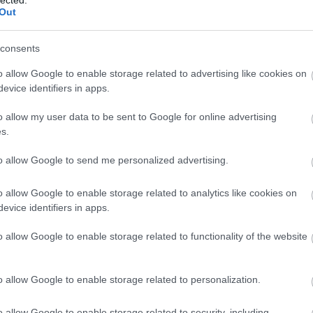
at God Save The Rave…
Out
consents
TOVÁBB →
o allow Google to enable storage related to advertising like cookies on
evice identifiers in apps.
komment
o allow my user data to be sent to Google for online advertising
s.
ADÁS - SZESZTAY DÁVID AJÁNLJA
to allow Google to send me personalized advertising.
ÉT
o allow Google to enable storage related to analytics like cookies on
evice identifiers in apps.
scsillag, Santa Diver, Specko Jedno) zenélő, jelenleg a második
multiinstrumentalista énekes-dalszerzőt, Szesztay Dávidot kértük
o allow Google to enable storage related to functionality of the website
gig személyes indie folk tesztjén Kevin Morby Sundowner című új
zör a Recorder…
o allow Google to enable storage related to personalization.
o allow Google to enable storage related to security, including