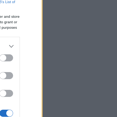
B’s List of
er and store
to grant or
ed purposes