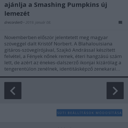
ajánlja a Smashing Pumpkins új
lemezét
drecorder0
•
2019. január 08.
Novemberben először jelentetett meg magyar
szöveggel dalt Kristóf Norbert. A Blahalouisiana
gitáros-szövegírójával, Szajkó Andrással készített
felvétel, a Fények nőnek remek, éteri hangzású szám
lett, de azért az énekes-dalszerző ikonjai kizárólag a
tengerentúlon zenélnek, identitásképző zenekarai…
SÜTI BEÁLLÍTÁSOK MÓDOSÍTÁSA