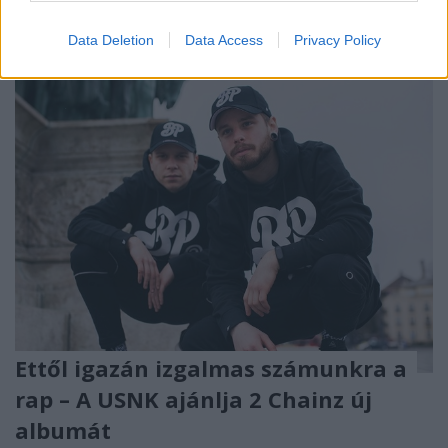
Data Deletion
Data Access
Privacy Policy
Ettől igazán izgalmas számunkra a
rap – A USNK ajánlja 2 Chainz új
albumát