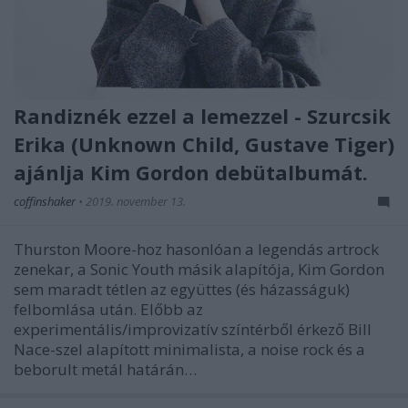
Randiznék ezzel a lemezzel - Szurcsik
Erika (Unknown Child, Gustave Tiger)
ajánlja Kim Gordon debütalbumát.
coffinshaker
•
2019. november 13.
Thurston Moore-hoz hasonlóan a legendás artrock
zenekar, a Sonic Youth másik alapítója, Kim Gordon
sem maradt tétlen az együttes (és házasságuk)
felbomlása után. Előbb az
experimentális/improvizatív színtérből érkező Bill
Nace-szel alapított minimalista, a noise rock és a
beborult metál határán…