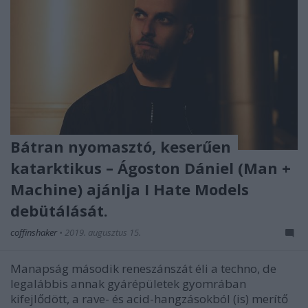
Bátran nyomasztó, keserűen
katarktikus – Ágoston Dániel (Man +
Machine) ajánlja I Hate Models
debütálását.
coffinshaker
•
2019. augusztus 15.
Manapság második reneszánszát éli a techno, de
legalábbis annak gyárépületek gyomrában
kifejlődött, a rave- és acid-hangzásokból (is) merítő