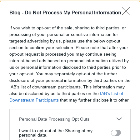
mutációja. Ennek a hangzásnak pedig egyik
legfontosabb alakja a francia I Hate Models, aki a
Blog -
Do Not Process My Personal Information
stílus egyik legelőremutatóbb kiadójánál, a Perc
Trax-nél…
If you wish to opt-out of the sale, sharing to third parties, or
processing of your personal or sensitive information for
targeted advertising by us, please use the below opt-out
section to confirm your selection. Please note that after your
opt-out request is processed you may continue seeing
interest-based ads based on personal information utilized by
us or personal information disclosed to third parties prior to
your opt-out. You may separately opt-out of the further
disclosure of your personal information by third parties on the
IAB’s list of downstream participants. This information may
also be disclosed by us to third parties on the
IAB’s List of
Downstream Participants
that may further disclose it to other
third parties.
Please note that this website/app uses one or more Google
Personal Data Processing Opt Outs
services and may gather and store information including but
not limited to your visit or usage behaviour. You may click to
I want to opt-out of the Sharing of my
Ez tényleg egy album - Kapitány
personal data.
grant or deny consent to Google and its third-party tags to