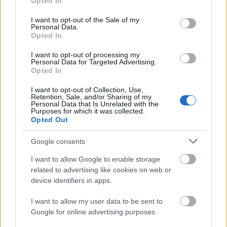
Opted In
Máté ajánlja Tyler, The Creator új
use your data for below specified purposes in below Google
consent section.
lemezét
I want to opt-out of the Sale of my
Personal Data.
Opted In
vferi
•
2019. június 26.
I want to opt-out of processing my
Personal Data for Targeted Advertising.
Tyler, The Creator, az egykori Odd Future Wolf Gang
Opted In
Kill Them All-vezér már régen maga mögött hagyta a
kétezres években rá jellemző sokkrapperkedést,
I want to opt-out of Collection, Use,
helyette Pharell-ihletésű, minden értelemben
Retention, Sale, and/or Sharing of my
Personal Data that Is Unrelated with the
szivárványszínű dalokban mesél saját magáról:
Purposes for which it was collected.
félelmeiről, szexualitásáról, meghatározó
Opted Out
élményeiről. Az…
Google consents
I want to allow Google to enable storage
related to advertising like cookies on web or
device identifiers in apps.
I want to allow my user data to be sent to
Google for online advertising purposes.