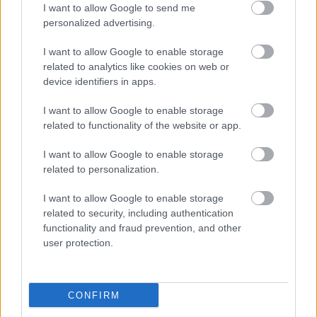
I want to allow Google to send me
personalized advertising.
I want to allow Google to enable storage
related to analytics like cookies on web or
device identifiers in apps.
I want to allow Google to enable storage
Tét nélküli örömzenélés – Lotfi Begi
related to functionality of the website or app.
ajánlja Labrinth, Sia és Diplo közös
I want to allow Google to enable storage
albumát
related to personalization.
Recorder.hu
•
2019. május 28.
I want to allow Google to enable storage
related to security, including authentication
Ha a kurrens popzene három olyan alakja, mint
functionality and fraud prevention, and other
Labrinth, Sia és Diplo összeáll egy közös album
user protection.
erejéig, arra végeredménytől függetlenül mindenki
felkapja a fejét. Mi pedig arra jutottunk, hogy
számos hazai kollaboráció központi alakját, a
CONFIRM
legfelkapottabb magyar producerek egyikét, Lotfi
Begit kérjük…