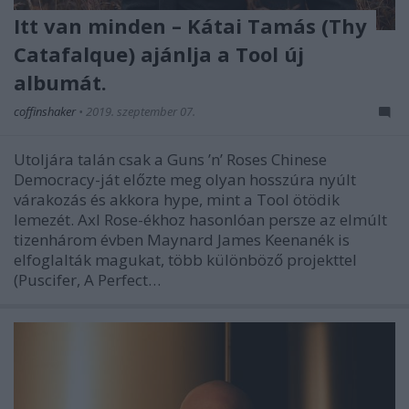
Itt van minden – Kátai Tamás (Thy
Catafalque) ajánlja a Tool új
albumát.
coffinshaker
•
2019. szeptember 07.
Utoljára talán csak a Guns ’n’ Roses Chinese
Democracy-ját előzte meg olyan hosszúra nyúlt
várakozás és akkora hype, mint a Tool ötödik
lemezét. Axl Rose-ékhoz hasonlóan persze az elmúlt
tizenhárom évben Maynard James Keenanék is
elfoglalták magukat, több különböző projekttel
(Puscifer, A Perfect…