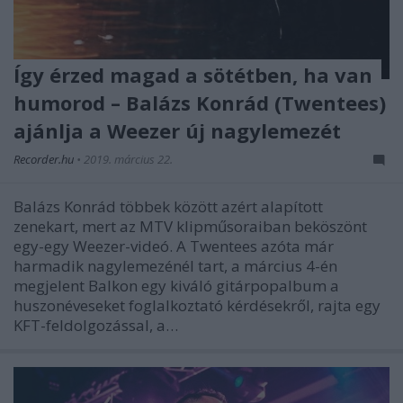
Így érzed magad a sötétben, ha van
humorod – Balázs Konrád (Twentees)
ajánlja a Weezer új nagylemezét
Recorder.hu
•
2019. március 22.
Balázs Konrád többek között azért alapított
zenekart, mert az MTV klipműsoraiban beköszönt
egy-egy Weezer-videó. A Twentees azóta már
harmadik nagylemezénél tart, a március 4-én
megjelent Balkon egy kiváló gitárpopalbum a
huszonéveseket foglalkoztató kérdésekről, rajta egy
KFT-feldolgozással, a…