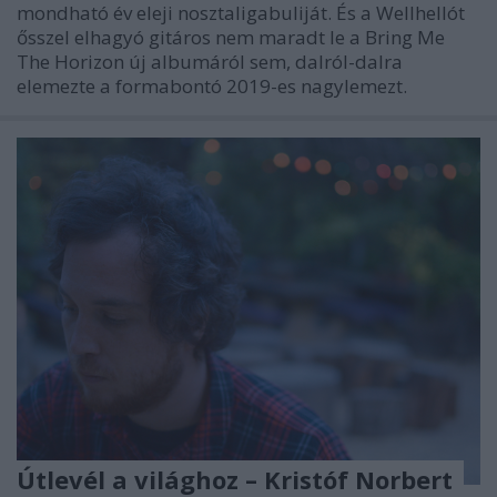
mondható év eleji nosztaligabuliját. És a Wellhellót
ősszel elhagyó gitáros nem maradt le a Bring Me
The Horizon új albumáról sem, dalról-dalra
elemezte a formabontó 2019-es nagylemezt.
Útlevél a világhoz – Kristóf Norbert