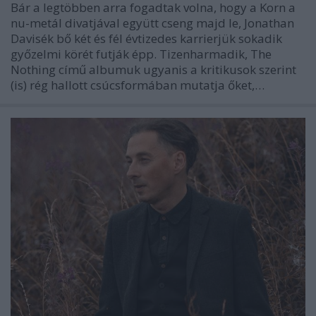
Bár a legtöbben arra fogadtak volna, hogy a Korn a
nu-metál divatjával együtt cseng majd le, Jonathan
Davisék bő két és fél évtizedes karrierjük sokadik
győzelmi körét futják épp. Tizenharmadik, The
Nothing című albumuk ugyanis a kritikusok szerint
(is) rég hallott csúcsformában mutatja őket,…