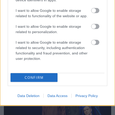
device identifiers in apps.
Péter ajánlja a Red Hot Chili Peppers
új lemezét
I want to allow Google to enable storage
related to functionality of the website or app.
vferi
•
2022. április 21.
I want to allow Google to enable storage
John Frusciante visszatért, itt az új Red Hot Chili
related to personalization.
Peppers-lemez, akkor minden fantasztikus, ugye? Az
Aranyélet főcímdalát szerző, Fancy Dress Party
I want to allow Google to enable storage
related to security, including authentication
néven zenélő, a podcastunkban nemrég
functionality and fraud prevention, and other
vendégeskedő Fülöp Péter szerint ennél azért
user protection.
bonyolultabb a helyzet. Ez a PROFÜL-cikk a Recorder
magazin 93.…
CONFIRM
Data Deletion
Data Access
Privacy Policy