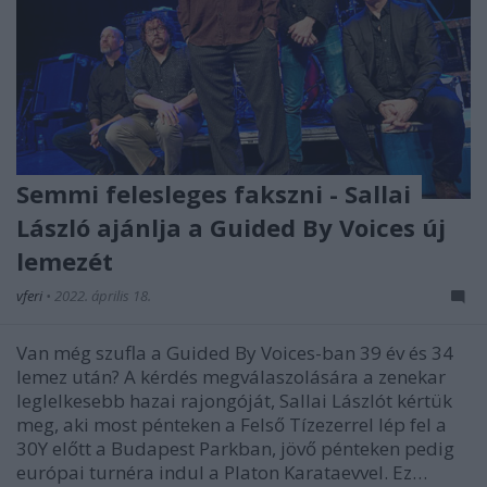
Semmi felesleges fakszni - Sallai
László ajánlja a Guided By Voices új
lemezét
vferi
•
2022. április 18.
Van még szufla a Guided By Voices-ban 39 év és 34
lemez után? A kérdés megválaszolására a zenekar
leglelkesebb hazai rajongóját, Sallai Lászlót kértük
meg, aki most pénteken a Felső Tízezerrel lép fel a
30Y előtt a Budapest Parkban, jövő pénteken pedig
európai turnéra indul a Platon Karataevvel. Ez…