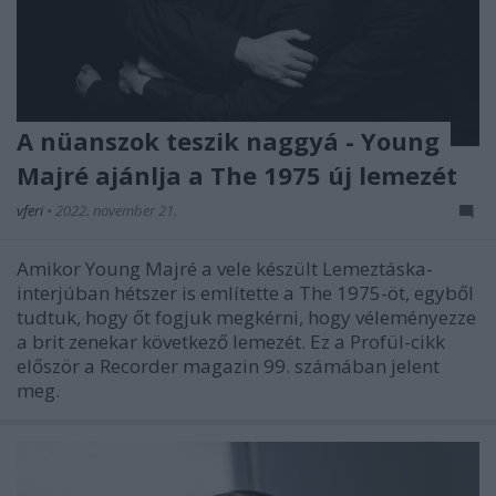
A nüanszok teszik naggyá - Young
Majré ajánlja a The 1975 új lemezét
vferi
•
2022. november 21.
Amikor Young Majré a vele készült Lemeztáska-
interjúban hétszer is említette a The 1975-öt, egyből
tudtuk, hogy őt fogjuk megkérni, hogy véleményezze
a brit zenekar következő lemezét. Ez a Profül-cikk
először a Recorder magazin 99. számában jelent
meg.