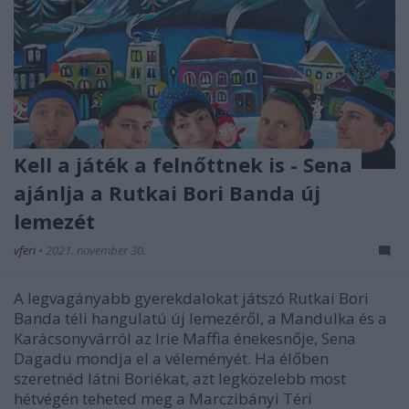
Kell a játék a felnőttnek is - Sena
ajánlja a Rutkai Bori Banda új
lemezét
vferi
•
2021. november 30.
A legvagányabb gyerekdalokat játszó Rutkai Bori
Banda téli hangulatú új lemezéről, a Mandulka és a
Karácsonyvárról az Irie Maffia énekesnője, Sena
Dagadu mondja el a véleményét. Ha élőben
szeretnéd látni Boriékat, azt legközelebb most
hétvégén teheted meg a Marczibányi Téri