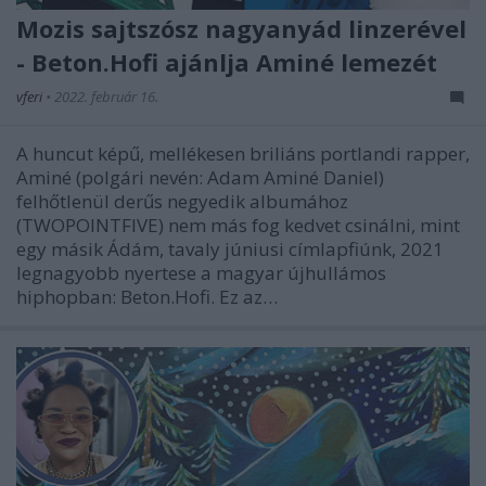
Mozis sajtszósz nagyanyád linzerével
- Beton.Hofi ajánlja Aminé lemezét
vferi
•
2022. február 16.
A huncut képű, mellékesen briliáns portlandi rapper,
Aminé (polgári nevén: Adam Aminé Daniel)
felhőtlenül derűs negyedik albumához
(TWOPOINTFIVE) nem más fog kedvet csinálni, mint
egy másik Ádám, tavaly júniusi címlapfiúnk, 2021
legnagyobb nyertese a magyar újhullámos
hiphopban: Beton.Hofi. Ez az…