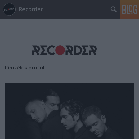
Recorder
Címkék
»
profül