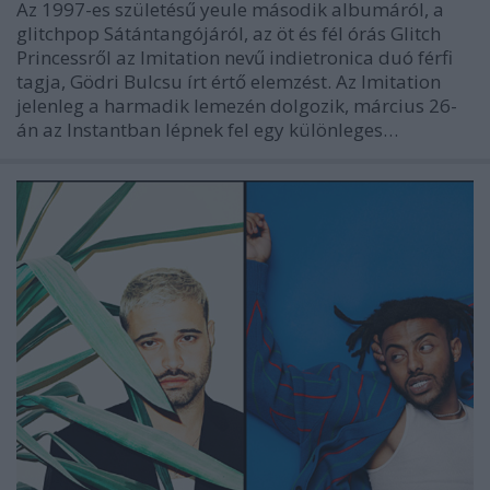
Az 1997-es születésű yeule második albumáról, a
glitchpop Sátántangójáról, az öt és fél órás Glitch
Princessről az Imitation nevű indietronica duó férfi
tagja, Gödri Bulcsu írt értő elemzést. Az Imitation
jelenleg a harmadik lemezén dolgozik, március 26-
án az Instantban lépnek fel egy különleges…