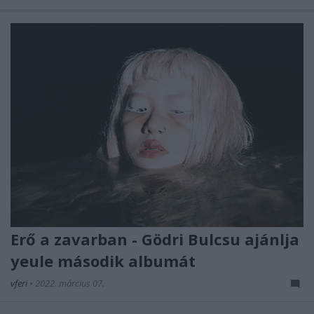
Erő a zavarban - Gödri Bulcsu ajánlja
yeule második albumát
vferi
•
2022. március 07.