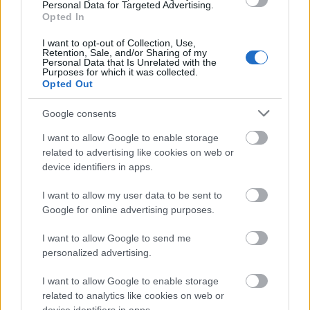
We Hide című lemez véleményezésére a Rühös
Personal Data for Targeted Advertising.
Foxiban és az Esti Kornél együttesben zenélő
Opted In
Horváth Kristófot kértük meg. Az Esti Kornél a
I want to opt-out of Collection, Use,
közeljövőben az…
Retention, Sale, and/or Sharing of my
Personal Data that Is Unrelated with the
Purposes for which it was collected.
Opted Out
Google consents
I want to allow Google to enable storage
related to advertising like cookies on web or
device identifiers in apps.
I want to allow my user data to be sent to
Google for online advertising purposes.
I want to allow Google to send me
personalized advertising.
I want to allow Google to enable storage
Givrrréj givrréjj givréjjná – Fülöp
related to analytics like cookies on web or