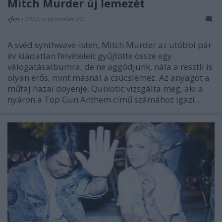
Mitch Murder új lemezét
vferi
•
2022. szeptember 27.
A svéd synthwave-isten, Mitch Murder az utóbbi pár
év kiadatlan felvételeit gyűjtötte össze egy
válogatásalbumra, de ne aggódjunk, nála a resztli is
olyan erős, mint másnál a csúcslemez. Az anyagot a
műfaj hazai doyenje, Quixotic vizsgálta meg, aki a
nyáron a Top Gun Anthem című számához igazi…