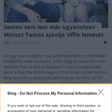
Semmi sem lesz már ugyanolyan -
Mórocz Tamás ajánlja Uffie lemezét
vferi
•
2022. augusztus 19.
Az egy szem vagány csaj a franciaelektró-szcénában
a kétezres évek közepén. Uffie még 20 éves sem volt,
amikor már uralta a MySpace-t olyan slágerekkel,
mint a Pop the Glock vagy a F1rst Love. Aztán három
évig szöszölt a debütáló albumával, és mire 2010
nyarán kijött a Sex Dreams and Denim Jeans,…
Blog -
Do Not Process My Personal Information
If you wish to opt-out of the sale, sharing to third parties, or
processing of your personal or sensitive information for