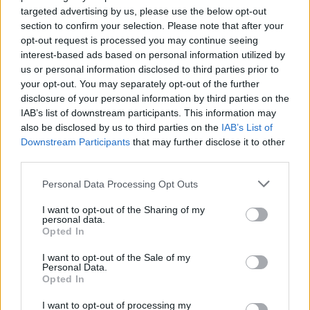
targeted advertising by us, please use the below opt-out
section to confirm your selection. Please note that after your
opt-out request is processed you may continue seeing
interest-based ads based on personal information utilized by
us or personal information disclosed to third parties prior to
your opt-out. You may separately opt-out of the further
disclosure of your personal information by third parties on the
IAB’s list of downstream participants. This information may
also be disclosed by us to third parties on the
IAB’s List of
Downstream Participants
that may further disclose it to other
third parties.
Sosem lehet tudni, merre megy -
Please note that this website/app uses one or more Google
Horváth Kristóf ajánlja a LAIHO
Personal Data Processing Opt Outs
services and may gather and store information including but
lemezét
not limited to your visit or usage behaviour. You may click to
I want to opt-out of the Sharing of my
personal data.
grant or deny consent to Google and its third-party tags to
vferi
•
2022. június 03.
Opted In
use your data for below specified purposes in below Google
consent section.
I want to opt-out of the Sale of my
A pár évvel ezelőtt Lajhó Dorka dalszerző-énekes
Personal Data.
Opted In
egyszemélyes projektjeként induló LAIHO négytagú
zenekarként hozta ki első albumát. A We Are What
I want to opt-out of processing my