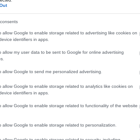
Out
n zenészek mesélnek arról, hogy mit jelent nekik a Sziget.
iúk frontembere, Leskovics Gábor, aki elárulta, hogyan tolta végig
z hetes fesztivált, miért volt életre szóló élmény David Bowie
consents
ogyan élte meg a Kispál…
o allow Google to enable storage related to advertising like cookies on
evice identifiers in apps.
TOVÁBB →
o allow my user data to be sent to Google for online advertising
s.
i fiúk
leskovics gábor
sziget 2026
sziget-sztorik
komment
to allow Google to send me personalized advertising.
o allow Google to enable storage related to analytics like cookies on
, AMI MAGAMBAN ZAVAR,
evice identifiers in apps.
ÁL” – LÁBAS VIKI A
o allow Google to enable storage related to functionality of the website
CASTBEN
o allow Google to enable storage related to personalization.
nekaromnak, volt egy autóbalesetem, és életem szerelme szakított
 – mondja Lábas Viki, aki élete legnehezebb időszakát élte meg a
o allow Google to enable storage related to security, including