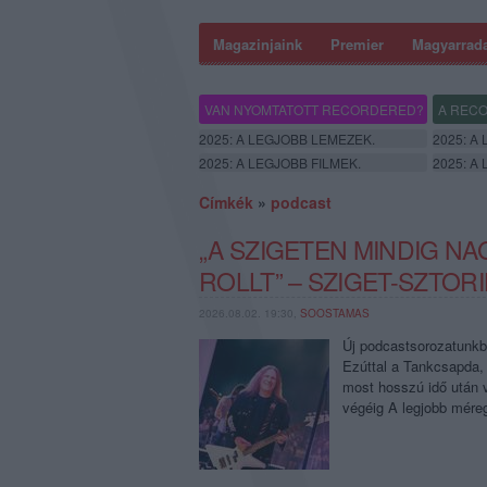
Magazinjaink
Premier
Magyarrad
VAN NYOMTATOTT RECORDERED?
A RECO
2025: A LEGJOBB LEMEZEK.
2025: A
2025: A LEGJOBB FILMEK.
2025: A
Címkék
»
podcast
„A SZIGETEN MINDIG N
ROLLT” – SZIGET-SZTOR
2026.08.02. 19:30,
SOOSTAMAS
Új podcastsorozatunkba
Ezúttal a Tankcsapda, 
most hosszú idő után v
végéig A legjobb mére