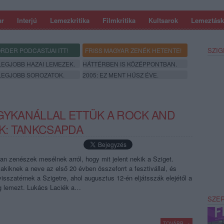
ar
Interjú
Lemezkritika
Filmkritika
Kultsarok
Lemeztásk
SZIG
RDER PODCASTJAI ITT!
FRISS MAGYAR ZENÉK HETENTE!
 LEGJOBB HAZAI LEMEZEK.
HÁTTÉRBEN IS KÖZÉPPONTBAN.
 LEGJOBB SOROZATOK.
2005: EZ MENT HÚSZ ÉVE.
AGYKANÁLLAL ETTÜK A ROCK AND
IK: TANKCSAPDA
n zenészek mesélnek arról, hogy mit jelent nekik a Sziget.
akiknek a neve az első 20 évben összeforrt a fesztivállal, és
isszatérnek a Szigetre, ahol augusztus 12-én eljátsszák elejétől a
g lemezt. Lukács Laciék a…
SZE
TOVÁBB →