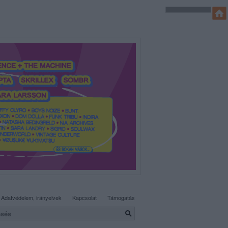
SÜTI BEÁLLÍTÁSOK MÓDOSÍTÁSA
Adatvédelem, irányelvek
Kapcsolat
Támogatás