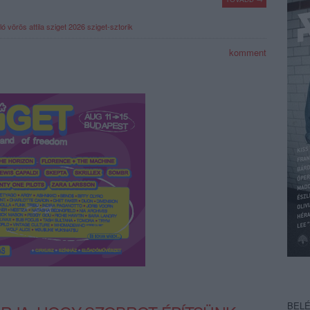
ló
vörös attila
sziget 2026
sziget-sztorik
komment
BEL