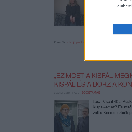
Margaret Island felosz
authenti
írásba, és öt hónappa
Címkék:
interjú
podcast
margaret island
lábas viki
konc
„EZ MOST A KISPÁL ME
KISPÁL ÉS A BORZ A K
2025.12.28. 17:33,
SOOSTAMAS
Lesz Kispál 40 a Pusk
Kispál-lemez? És mitő
volt a Koncertsztorik 