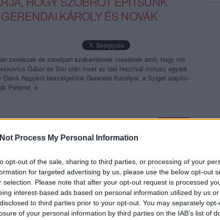
RJA, HOGY SZOBROT ÉPÍTSÜNK
K: GERENDAI KÁROLY ÉS NOVÁK
an zenészek és zeneipari szakemberek mesélnek arról, hogy mit
 Leskovics Gábor és Sisi után most az idei fesztivál mínusz egyedi
Dalok Napjáról beszélgetünk Gerendai Károllyal, a Sziget alapító-
ák Péterrel, a…
TOVÁBB →
Not Process My Personal Information
r
gerendai károly
sziget 2026
sziget-sztorik
komment
to opt-out of the sale, sharing to third parties, or processing of your per
formation for targeted advertising by us, please use the below opt-out s
r selection. Please note that after your opt-out request is processed y
eing interest-based ads based on personal information utilized by us or
B ÉLMÉNYE VOLT, AMIKOR
disclosed to third parties prior to your opt-out. You may separately opt-
N SKRILLEXSZEL” – SZIGET-
losure of your personal information by third parties on the IAB’s list of