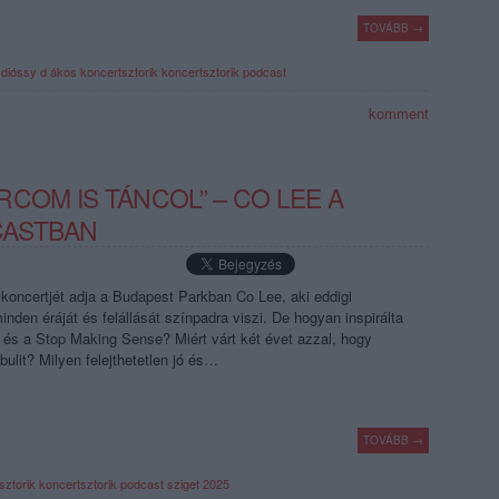
TOVÁBB →
dióssy d ákos
koncertsztorik
koncertsztorik podcast
komment
COM IS TÁNCOL” – CO LEE A
CASTBAN
 koncertjét adja a Budapest Parkban Co Lee, aki eddigi
nden éráját és felállását színpadra viszi. De hogyan inspirálta
 és a Stop Making Sense? Miért várt két évet azzal, hogy
bulit? Milyen felejthetetlen jó és…
TOVÁBB →
sztorik
koncertsztorik podcast
sziget 2025