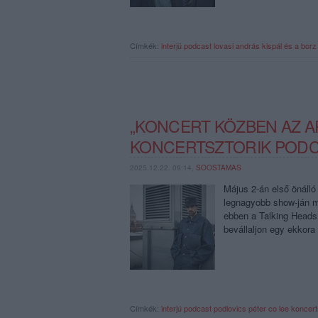
Címkék:
interjú
podcast
lovasi andrás
kispál és a borz
„KONCERT KÖZBEN AZ AR
KONCERTSZTORIK POD
2025.12.22. 09:14,
SOOSTAMAS
Május 2-án első önálló
legnagyobb show-ján mi
ebben a Talking Heads
bevállaljon egy ekkora 
Címkék:
interjú
podcast
podlovics péter
co lee
koncert