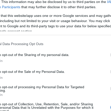
. This information may also be disclosed by us to third parties on the
IA
Participants
that may further disclose it to other third parties.
 that this website/app uses one or more Google services and may gath
n zenészek mesélnek arról, hogy mit jelent nekik a Sziget.
including but not limited to your visit or usage behaviour. You may click 
az ország legjobb női rappere, aki az első női magyar MC-ként
 to Google and its third-party tags to use your data for below specifi
adon. De hogyan változtatja punk házibulivá a Szigetet, és miért
ogle consent section.
pése? Sisi elmeséli,…
l Data Processing Opt Outs
TOVÁBB →
o opt-out of the Sharing of my personal data.
sziget-sztorik
In
komment
o opt-out of the Sale of my Personal Data.
In
NEM TUDTAM ELKÉPZELNI, HOGY NE
to opt-out of processing my Personal Data for Targeted
ing.
P” – SZIGET-SZTORIK: LESKOVICS
In
o opt-out of Collection, Use, Retention, Sale, and/or Sharing
ersonal Data that Is Unrelated with the Purposes for which it
lected.