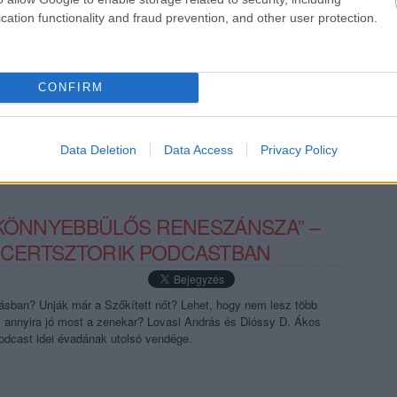
lása után, de egy percet sem pihent, hanem belevetette magát az
cation functionality and fraud prevention, and other user protection.
l később már be is…
CONFIRM
TOVÁBB →
ertsztorik
koncertsztorik podcast
Data Deletion
Data Access
Privacy Policy
komment
GKÖNNYEBBÜLŐS RENESZÁNSZA” –
ONCERTSZTORIK PODCASTBAN
ásban? Unják már a Szőkített nőt? Lehet, hogy nem lesz több
l annyira jó most a zenekar? Lovasi András és Dióssy D. Ákos
podcast idei évadának utolsó vendége.