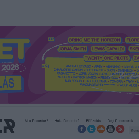
Mi a Recorder?
Hol a Recorder?
Előfizetés
Régi Recorderek