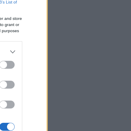
B’s List of
er and store
to grant or
ed purposes