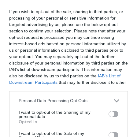
If you wish to opt-out of the sale, sharing to third parties, or
Felhő – Itt van DJ Bootsie Petőfi-
processing of your personal or sensitive information for
targeted advertising by us, please use the below opt-out
lemeze Tinkkel és Ligeti Gyurival
section to confirm your selection. Please note that after your
srecorder
•
2024. január 31.
opt-out request is processed you may continue seeing
interest-based ads based on personal information utilized by
us or personal information disclosed to third parties prior to
A Slow Village rapperével és a mostanában inkább
your opt-out. You may separately opt-out of the further
producerként aktív Ligeti Gyurival készített EP-t
disclosure of your personal information by third parties on the
Petőfi Sándor verseiből DJ Bootsie, a magyar hiphop
IAB’s list of downstream participants. This information may
és elektronikus zene egyik különleges figurája, aki
also be disclosed by us to third parties on the
IAB’s List of
több izgalmas projekttel is készül 2024-re:
Downstream Participants
that may further disclose it to other
kvartettjével nemsokára 360 fokos koncertet ad a…
third parties.
Please note that this website/app uses one or more Google
Personal Data Processing Opt Outs
services and may gather and store information including but
not limited to your visit or usage behaviour. You may click to
I want to opt-out of the Sharing of my
personal data.
grant or deny consent to Google and its third-party tags to
Opted In
use your data for below specified purposes in below Google
consent section.
I want to opt-out of the Sale of my