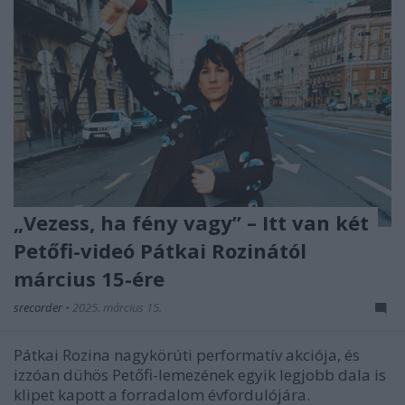
„Vezess, ha fény vagy” – Itt van két
Petőfi-videó Pátkai Rozinától
március 15-ére
srecorder
•
2025. március 15.
Pátkai Rozina nagykörúti performatív akciója, és
izzóan dühös Petőfi-lemezének egyik legjobb dala is
klipet kapott a forradalom évfordulójára.