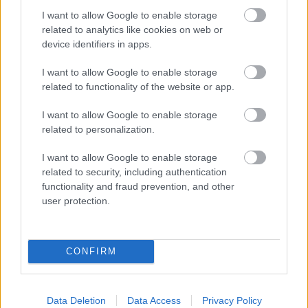
I want to allow Google to enable storage
related to analytics like cookies on web or
device identifiers in apps.
I want to allow Google to enable storage
related to functionality of the website or app.
I want to allow Google to enable storage
related to personalization.
I want to allow Google to enable storage
related to security, including authentication
functionality and fraud prevention, and other
user protection.
„Még csak most fogom megírni a
legnagyobb slágereket” – Azahriah-
CONFIRM
interjú
soostamas
•
2023. május 28.
Data Deletion
Data Access
Privacy Policy