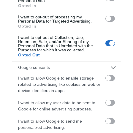
Personal Data.
Opted In
I want to opt-out of processing my
Personal Data for Targeted Advertising.
Opted In
I want to opt-out of Collection, Use,
Retention, Sale, and/or Sharing of my
Personal Data that Is Unrelated with the
Purposes for which it was collected.
Opted Out
„Te és én együtt fél ember” –
Premier! Maluridé: Könnyű szél
Google consents
srecorder
•
2023. szeptember 15.
I want to allow Google to enable storage
related to advertising like cookies on web or
Az elektronikába hajló, érzékeny dreampopot
device identifiers in apps.
többszólamú vokálokkal játszó Maluridé egy éve
I want to allow my user data to be sent to
alkot együtt, de azt nem töltötték tétlenül. A trió
Google for online advertising purposes.
bejutott a 2022-es Telekom Electronic Beats 30
legjobb popdala közé (a Keep on Trying c.
I want to allow Google to send me
számával), megkapta az Elle Hungary…
personalized advertising.