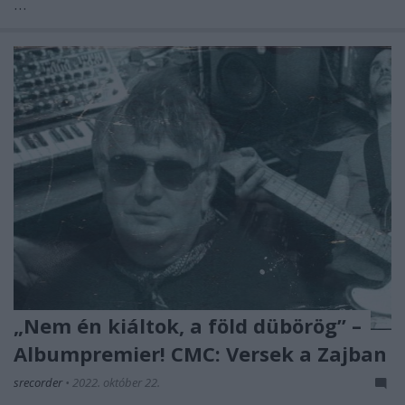
…
„Nem én kiáltok, a föld dübörög” –
Albumpremier! CMC: Versek a Zajban
srecorder
•
2022. október 22.