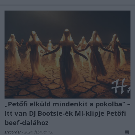
„Petőfi elküld mindenkit a pokolba” –
Itt van DJ Bootsie-ék MI-klipje Petőfi
beef-dalához
srecorder
•
2024. február 13.