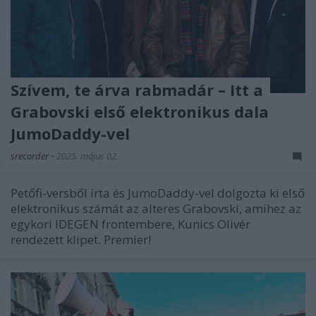
Szívem, te árva rabmadár – Itt a
Grabovski első elektronikus dala
JumoDaddy-vel
srecorder
•
2025. május 02.
Petőfi-versből írta és JumoDaddy-vel dolgozta ki első
elektronikus számát az alteres Grabovski, amihez az
egykori IDEGEN frontembere, Kunics Olivér
rendezett klipet. Premier!