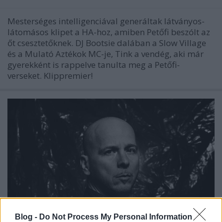
Mesterséges intelligenciával generáltak látványos-
látomásos klipet a HA-hoz, amiben Petőfi beszólt az
őt csesztetőknek. DJ Bootsie dalában a Slow Village
és a Mulató Aztékok MC-je, Tink a vendég, aki már
gyerekként is rappelve tanulta meg a Petőfi-
verseket. Klippremier!
Blog -
Do Not Process My Personal Information