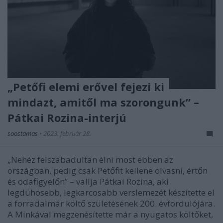
„Petőfi elemi erővel fejezi ki
mindazt, amitől ma szorongunk” –
Pátkai Rozina-interjú
soostamas
•
2023. február 28.
„Nehéz felszabadultan élni most ebben az
országban, pedig csak Petőfit kellene olvasni, értőn
és odafigyelőn” – vallja Pátkai Rozina, aki
legdühösebb, legkarcosabb verslemezét készítette el
a forradalmár költő születésének 200. évfordulójára.
A Minkával megzenésítette már a nyugatos költőket,