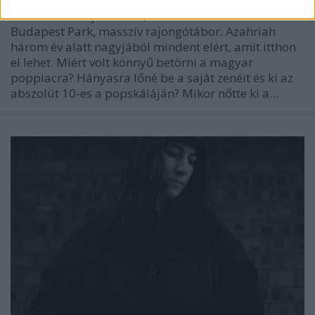
Többmilliós lejátszások, teltházas Aréna és
Budapest Park, masszív rajongótábor. Azahriah
három év alatt nagyjából mindent elért, amit itthon
el lehet. Miért volt könnyű betörni a magyar
poppiacra? Hányasra lőné be a saját zenéit és ki az
abszolút 10-es a popskáláján? Mikor nőtte ki a…