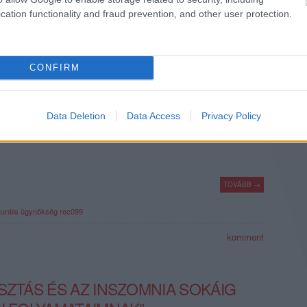
komment
cation functionality and fraud prevention, and other user protection.
RŰ, PRECÍZ KÁOSZ”
CONFIRM
nterjújában Süveg Márk „Saiid” arról beszél, hogy miként tudja
tt módon megélni kreativitását szövegalkotó folyamataiban.
Data Deletion
Data Access
Privacy Policy
a, hogy mi által tudja fenntartani ezt a termékeny flow-állapotot.
TOVÁBB →
lturális ügynökség
rec099
komment
SZTÁS ÉS AZ INSZOMNIA SOKÁIG