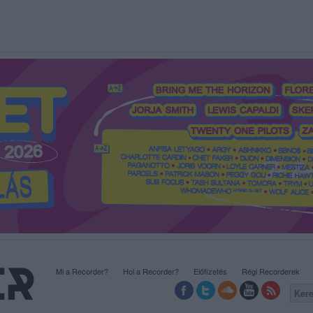
Mi a Recorder?
Hol a Recorder?
Előfizetés
Régi Recorderek