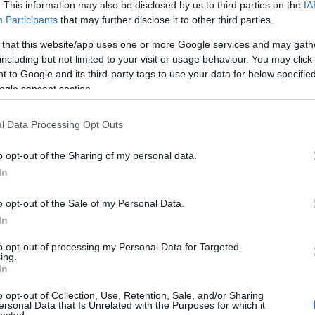
ei programsorozata. A nyár folyamán öt estén 12 zenekar lép fel a
. This information may also be disclosed by us to third parties on the
IA
p támogatásával a szabadtéri koncerthelyszínen. Elsőként a
Participants
that may further disclose it to other third parties.
mán népzenét vegyítő Elán…
 that this website/app uses one or more Google services and may gath
including but not limited to your visit or usage behaviour. You may click 
 to Google and its third-party tags to use your data for below specifi
TOVÁBB →
ogle consent section.
je
halmos béla program
petőfi kulturális ügynökség
barcelona gipsy balkan
nach
l Data Processing Opt Outs
komment
o opt-out of the Sharing of my personal data.
In
GYLEMEZ PROGRAM NYERTESEI
o opt-out of the Sale of my Personal Data.
In
ő nagylemezét a Recorder év végi listán visszatérően szereplő,
to opt-out of processing my Personal Data for Targeted
s Berriloom and the Doom, az új Anima-lemezen is éneklő, a
ing.
-döntős Széchenyi Lili, vagy épp a Dzsúdlóval is featelő
In
kön), akit pár éve beválogattunk a…
o opt-out of Collection, Use, Retention, Sale, and/or Sharing
ersonal Data that Is Unrelated with the Purposes for which it
lected.