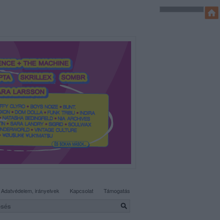
SÜTI BEÁLLÍTÁSOK MÓDOSÍTÁSA
Adatvédelem, irányelvek
Kapcsolat
Támogatás