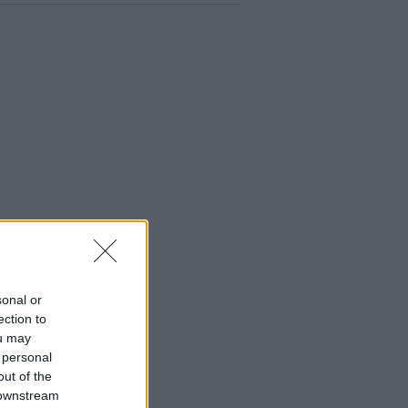
sonal or
ection to
ou may
 personal
out of the
 downstream