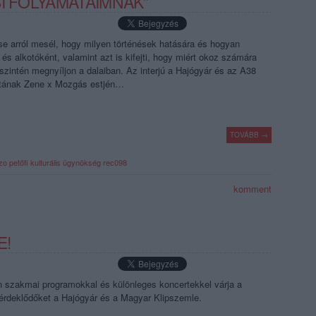
I FOLYAMATAIMNAK”
e arról mesél, hogy milyen történések hatására és hogyan
és alkotóként, valamint azt is kifejti, hogy miért okoz számára
zintén megnyíljon a dalaiban. Az interjú a Hajógyár és az A38
tának Zene x Mozgás estjén…
TOVÁBB →
zo
petőfi kulturális ügynökség
rec098
komment
E!
n szakmai programokkal és különleges koncertekkel várja a
érdeklődőket a Hajógyár és a Magyar Klipszemle.