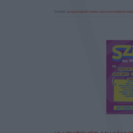
Címkék:
programajánló
turbina
nka
koncertajánló
indu