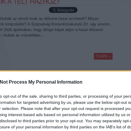
IK A TELT HÁZHOZ?
lították az elmúlt évek az élőzene hazai színtereit? Milyen
szik kirajzolódni? A Századvég Konjunktúrakutató Zrt. egy anonim,
ett 2025 áprilisában, hogy átfogó képet adjon a hazai élőzenei
 – klubok és művelődési…
TOVÁBB →
komment
Not Process My Personal Information
to opt-out of the sale, sharing to third parties, or processing of your per
OK A HALMOS BÉLA
formation for targeted advertising by us, please use the below opt-out s
 PROGRAMSOROZATÁN
r selection. Please note that after your opt-out request is processed y
eing interest-based ads based on personal information utilized by us or
disclosed to third parties prior to your opt-out. You may separately opt-
zenei Héten startolt el a Halmos Béla Programiroda és a Kobuci
losure of your personal information by third parties on the IAB’s list of