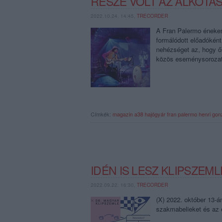
RÉSZE VOLT AZ ALKOTÁS
2022.10.24. 14:45,
TRECORDER
A Fran Palermo énekes
formálódott előadóként 
nehézséget az, hogy ős
közös eseménysoroza
Címkék:
magazin
a38
hajógyár
fran palermo
henri gon
IDÉN IS LESZ KLIPSZEML
2022.09.22. 16:30,
TRECORDER
(X) 2022. október 13-á
szakmabelieket és az 