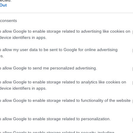
Out
TOVÁBB →
om and the doom
colocasia
bertalami
petőfi kulturális ügynökség
itinera
consents
haidu
szathmáry ádám
sándor szofi
petőfi nagylemez program
o allow Google to enable storage related to advertising like cookies on
komment
evice identifiers in apps.
o allow my user data to be sent to Google for online advertising
TNAK A FIATAL ZENÉSZEK
s.
to allow Google to send me personalized advertising.
lturális Ügynökség Petőfi Nagylemez pályázati programja. Az
rben meghirdetett program zenei projektek hangfelvételeinek
o allow Google to enable storage related to analytics like cookies on
séget a szakma elismert producereinek közreműködésével. A
evice identifiers in apps.
5-én indult, a nyertesek munkáját…
o allow Google to enable storage related to functionality of the website
TOVÁBB →
o allow Google to enable storage related to personalization.
ég
o allow Google to enable storage related to security, including