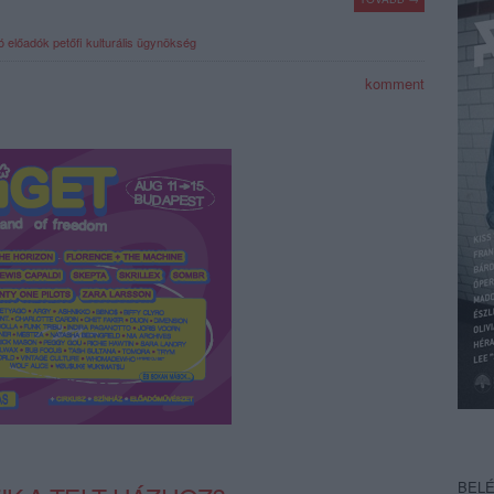
ló előadók
petőfi kulturális ügynökség
komment
BEL