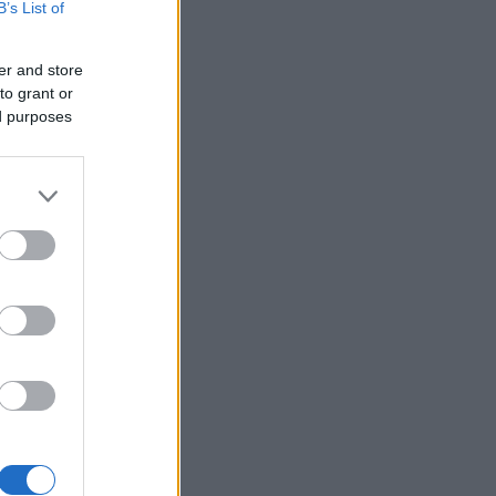
B’s List of
er and store
to grant or
ed purposes