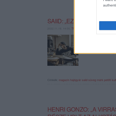
authenti
SAIID: „EZ EGY GYÖNYÖ
2022.11.19. 14:00,
TRECORDER
A Hajógyár következő i
tiszta, áramló és oldo
Emellett azt is elmondj
Címkék:
magazin
hajógyár
saiid
süveg márk
petőfi ku
HENRI GONZO: „A VIRRA