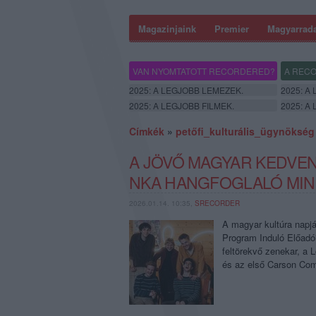
Magazinjaink
Premier
Magyarrad
VAN NYOMTATOTT RECORDERED?
A RECO
2025: A LEGJOBB LEMEZEK.
2025: A
2025: A LEGJOBB FILMEK.
2025: A
Címkék
»
petőfi_kulturális_ügynökség
A JÖVŐ MAGYAR KEDVEN
NKA HANGFOGLALÓ MINI
2026.01.14. 10:35,
SRECORDER
A magyar kultúra napj
Program Induló Előadói
feltörekvő zenekar, a 
és az első Carson Co