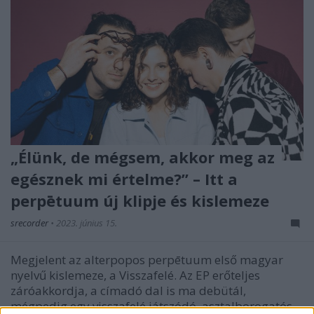
„Élünk, de mégsem, akkor meg az
egésznek mi értelme?” – Itt a
perpētuum új klipje és kislemeze
srecorder
•
2023. június 15.
Megjelent az alterpopos perpētuum első magyar
nyelvű kislemeze, a Visszafelé. Az EP erőteljes
záróakkordja, a címadó dal is ma debütál,
mégpedig egy visszafelé játszódó, asztalborogatós