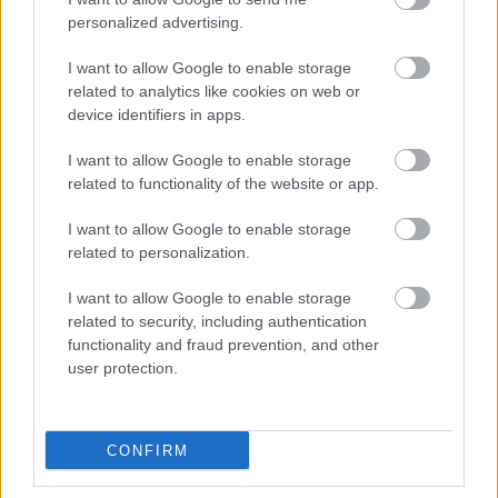
personalized advertising.
I want to allow Google to enable storage
„Amikor csak egyetlen dolgot akar
related to analytics like cookies on web or
device identifiers in apps.
az ember” – Animációs klip készült a
perpētuum első remixéhez
I want to allow Google to enable storage
related to functionality of the website or app.
srecorder
•
2022. december 02.
I want to allow Google to enable storage
Szeptember itt, a Recorderen debütált az
related to personalization.
elektronikával tűzdelt alt-popot
I want to allow Google to enable storage
játszó perpētuum első magyar nyelvű klipdala,
related to security, including authentication
amelyhez most elkészült az első remixük és az első
functionality and fraud prevention, and other
animációs klipjük is. A Napban-t a nemzetközileg
user protection.
elismert norvég producer, JOWST gondolta újra.
CONFIRM