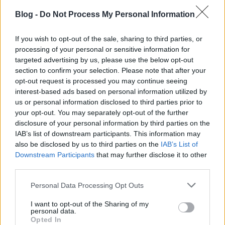
videóklippel, amelynek Törőcsik Franciska színésznő
Blog -
Do Not Process My Personal Information
a főszereplője.
If you wish to opt-out of the sale, sharing to third parties, or
processing of your personal or sensitive information for
targeted advertising by us, please use the below opt-out
section to confirm your selection. Please note that after your
opt-out request is processed you may continue seeing
interest-based ads based on personal information utilized by
us or personal information disclosed to third parties prior to
your opt-out. You may separately opt-out of the further
disclosure of your personal information by third parties on the
IAB’s list of downstream participants. This information may
also be disclosed by us to third parties on the
IAB’s List of
Downstream Participants
that may further disclose it to other
third parties.
Please note that this website/app uses one or more Google
Personal Data Processing Opt Outs
„Ha nincs rend körülötted, miért
services and may gather and store information including but
not limited to your visit or usage behaviour. You may click to
I want to opt-out of the Sharing of my
várod, hogy belül meglegyen?” – Itt a
personal data.
grant or deny consent to Google and its third-party tags to
Opted In