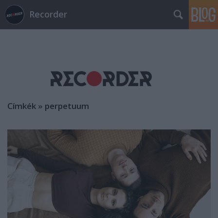
Recorder
Címkék
»
perpetuum