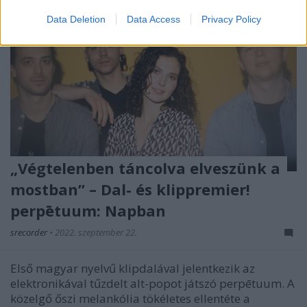
Data Deletion
Data Access
Privacy Policy
„Végtelenben táncolva elveszünk a
mostban” – Dal- és klippremier!
perpētuum: Napban
srecorder
•
2022. szeptember 22.
Első magyar nyelvű klipdalával jelentkezik az
elektronikával tűzdelt alt-popot játszó perpētuum. A
közelgő őszi melankólia tökéletes ellentéte a