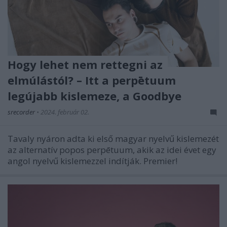
Hogy lehet nem rettegni az
elmúlástól? – Itt a perpētuum
legújabb kislemeze, a Goodbye
srecorder
•
2024. február 02.
Tavaly nyáron adta ki első magyar nyelvű kislemezét
az alternatív popos perpētuum, akik az idei évet egy
angol nyelvű kislemezzel indítják. Premier!