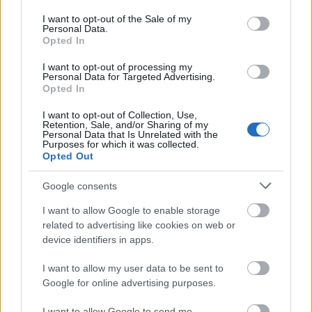
perpētuum új dala és klipje
use your data for below specified purposes in below Google
consent section.
I want to opt-out of the Sale of my
srecorder
•
2023. március 16.
Personal Data.
Opted In
Első magyar nyelvű EP-je előfutárát izzítja a
I want to opt-out of processing my
perpētuum: animációs videóklippel debütál a
Personal Data for Targeted Advertising.
Délibáb, mellyel a zenekar egy sodró lendületű, hol
Opted In
chilles, hol felkavaró, önismereti jazzhop-utazásra
I want to opt-out of Collection, Use,
invitál.
Retention, Sale, and/or Sharing of my
Personal Data that Is Unrelated with the
Purposes for which it was collected.
Opted Out
Google consents
I want to allow Google to enable storage
related to advertising like cookies on web or
device identifiers in apps.
I want to allow my user data to be sent to
Google for online advertising purposes.
I want to allow Google to send me