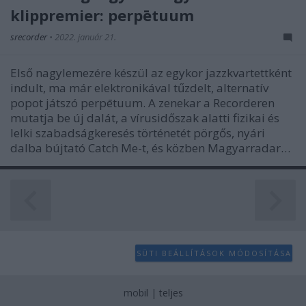
klippremier: perpētuum
srecorder
•
2022. január 21.
Első nagylemezére készül az egykor jazzkvartettként
indult, ma már elektronikával tűzdelt, alternatív
popot játszó perpētuum. A zenekar a Recorderen
mutatja be új dalát, a vírusidőszak alatti fizikai és
lelki szabadságkeresés történetét pörgős, nyári
dalba bújtató Catch Me-t, és közben Magyarradar…
SÜTI BEÁLLÍTÁSOK MÓDOSÍTÁSA
mobil
|
teljes