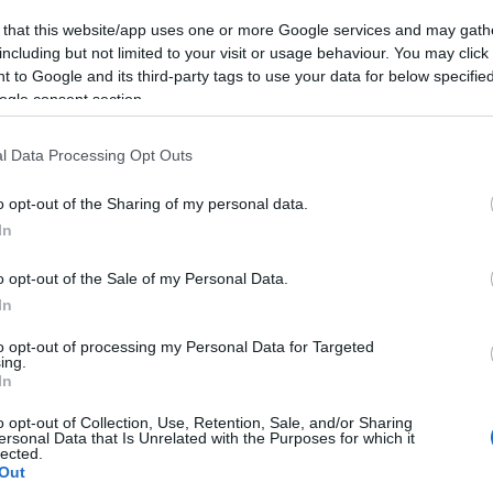
 that this website/app uses one or more Google services and may gath
tő
edda művek
poós zoltán
almási tamás
including but not limited to your visit or usage behaviour. You may click 
 to Google and its third-party tags to use your data for below specifi
komment
ogle consent section.
l Data Processing Opt Outs
o opt-out of the Sharing of my personal data.
In
o opt-out of the Sale of my Personal Data.
In
to opt-out of processing my Personal Data for Targeted
ing.
In
o opt-out of Collection, Use, Retention, Sale, and/or Sharing
ersonal Data that Is Unrelated with the Purposes for which it
lected.
Out
BEL