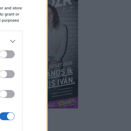
er and store
to grant or
ed purposes
ÉPÉS