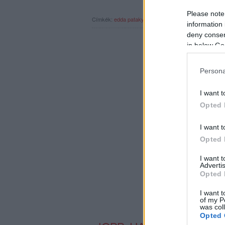
Please note
Címkék:
edda
pataky attila
dalszöveg
szövegszerkesz
information 
deny consent
in below Go
Persona
I want t
Opted 
I want t
Opted 
I want 
Advertis
Opted 
I want t
of my P
was col
Opted 