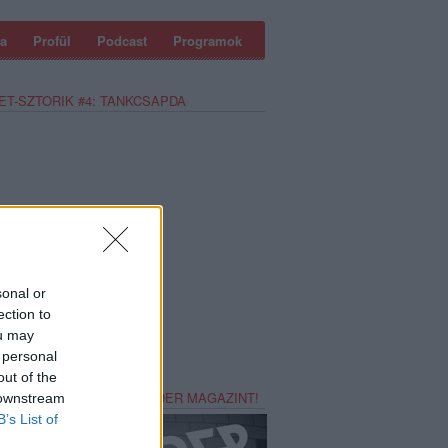
a
Profül
Podcast
Programok
ET-SZTORIK #4: TANKCSAPDA
sonal or
ection to
ou may
 personal
out of the
REZZ MAGADNAK RECORDER MAGAZINT!
 downstream
B’s List of