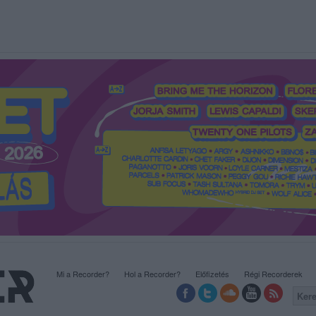
Mi a Recorder?
Hol a Recorder?
Előfizetés
Régi Recorderek