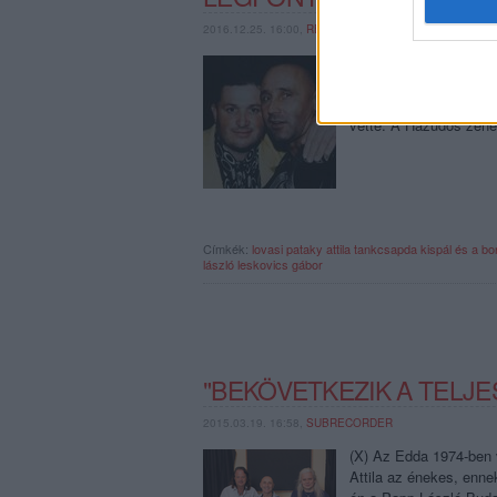
2016.12.25. 16:00,
RERECORDER
PUF, Kispál, Tankcsap
csomagturné és mulató
Lukács László egy srác
vette. A Hazudós zene
Címkék:
lovasi
pataky attila
tankcsapda
kispál és a bo
lászló
leskovics gábor
"BEKÖVETKEZIK A TELJE
2015.03.19. 16:58,
SUBRECORDER
(X) Az Edda 1974-ben 
Attila az énekes, enne