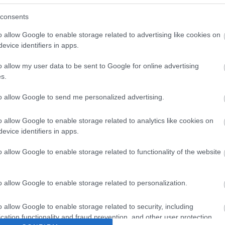
ERESHETEM MEG A TÉMÁT, MINT HA
TÁN (FOTÓRECORDER 16.)
consents
o allow Google to enable storage related to advertising like cookies on
evice identifiers in apps.
ják, az övé lehet az egyik legnagyobb koncertfotó-gyűjtemény az
dása szerint 45 év alatt nagyjából 15 ezer képet készített,
 többnyire lakóhelyén, Tatabányán, ahol a nyolcvanas években
o allow my user data to be sent to Google for online advertising
obb nevű hazai rockzenekar és…
s.
to allow Google to send me personalized advertising.
TOVÁBB →
o allow Google to enable storage related to analytics like cookies on
ta
hobo
varga miklós
pataky attila
cipő
quimby
zorán
pokolgép
grandpierre attila
evice identifiers in apps.
ács lászló
bonanza banzai
deák bill gyula
tátrai tibor
török ádám
mex
p mobil
d
ó
kalapács józsef
kun péter
berkes gábor
gidófalvy attila
ef zámbó happy dead
o allow Google to enable storage related to functionality of the website
its istván
komment
o allow Google to enable storage related to personalization.
 KILENCVENES ÉVEK KÉT
o allow Google to enable storage related to security, including
cation functionality and fraud prevention, and other user protection.
R TURNÉJA