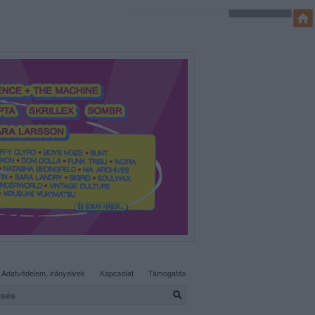
SÜTI BEÁLLÍTÁSOK MÓDOSÍTÁSA
Adatvédelem, irányelvek
Kapcsolat
Támogatás