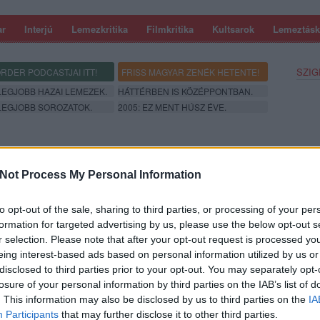
ar
Interjú
Lemezkritika
Filmkritika
Kultsarok
Lemeztásk
SZIG
RDER PODCASTJAI ITT!
FRISS MAGYAR ZENÉK HETENTE!
 LEGJOBB HAZAI LEMEZEK.
HÁTTÉRBEN IS KÖZÉPPONTBAN.
 LEGJOBB SOROZATOK.
2005: EZ MENT HÚSZ ÉVE.
TATÓ MÉG KÁBÍT” – POÓS ZOLTÁN AZ
Not Process My Personal Information
GÉRŐL (SZÖVEGSZERKESZTŐ #05)
to opt-out of the sale, sharing to third parties, or processing of your per
formation for targeted advertising by us, please use the below opt-out s
k, költők elemzik magyar dalok szövegeit, mesélnek a személyes
r selection. Please note that after your opt-out request is processed y
ik meg, mitől lesz igazán jó egy dalszöveg. A Szövegszerkesztő
oltán ír az Edda Művek egzisztencialista rockdaláról, a Kínoz
eing interest-based ads based on personal information utilized by us or
amellett, hogy ez…
disclosed to third parties prior to your opt-out. You may separately opt-
SZE
losure of your personal information by third parties on the IAB’s list of
. This information may also be disclosed by us to third parties on the
IA
Participants
that may further disclose it to other third parties.
TOVÁBB →