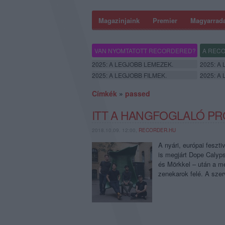
Magazinjaink
Premier
Magyarrad
VAN NYOMTATOTT RECORDERED?
A RECO
2025: A LEGJOBB LEMEZEK.
2025: A
2025: A LEGJOBB FILMEK.
2025: A
Címkék
»
passed
ITT A HANGFOGLALÓ PR
2018.10.09. 12:00,
RECORDER.HU
A nyári, európai feszt
is megjárt Dope Calyp
és Mörkkel – után a m
zenekarok felé. A sze