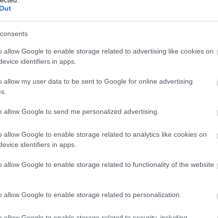
Out
TOVÁBB →
consents
er
blahalouisiana
wellhello
m2 petőfi tv
o allow Google to enable storage related to advertising like cookies on
komment
evice identifiers in apps.
o allow my user data to be sent to Google for online advertising
s.
ETSÉGMUTATÓ MAI ELŐDÖNTŐSE: A
to allow Google to send me personalized advertising.
o allow Google to enable storage related to analytics like cookies on
p lehetőséget, hogy bizonyítsa NAGY-SZÍN-PAD!-érettségét. A
evice identifiers in apps.
tól 12 napon át az Akvárium Klubban koncerteznek, a döntőnek
a ad otthont, május 15-én. A mai elődöntőben: a Passed.
o allow Google to enable storage related to functionality of the website
o allow Google to enable storage related to personalization.
TOVÁBB →
o allow Google to enable storage related to security, including