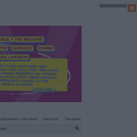
SÜTI BEÁLLÍTÁSOK MÓDOSÍTÁSA
Adatvédelem, irányelvek
Kapcsolat
Támogatás