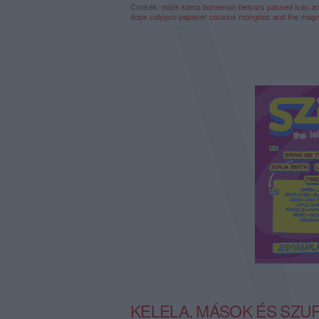
Címkék:
mörk
kama
bohemian betyars
passed
ivan a
dope calypso
papaver cousins
mongooz and the magn
KELELA, MÁSOK ÉS SZ