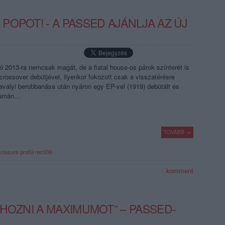
OPOT! - A PASSED AJÁNLJA AZ ÚJ
ó 2013-ra nemcsak magát, de a fiatal house-os párok színterét is
crossover debütjével, ilyenkor fokozott csak a visszatérésre
valyi berobbanása után nyáron egy EP-vel (1919) debütált és
bumán…
TOVÁBB →
sclosure
profül
rec036
komment
HOZNI A MAXIMUMOT” – PASSED-