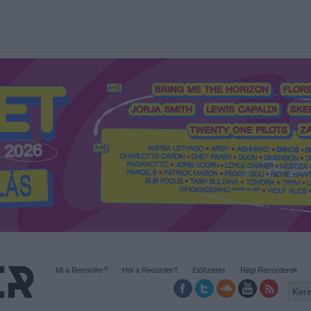
Mi a Recorder?
Hol a Recorder?
Előfizetés
Régi Recorderek