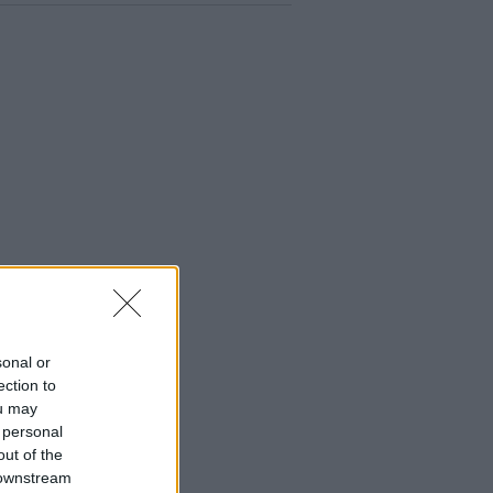
sonal or
ection to
ou may
 personal
out of the
 downstream