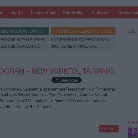
ar
Interjú
Lemezkritika
Filmkritika
Kultsarok
Lemeztásk
SZIG
RDER PODCASTJAI ITT!
FRISS MAGYAR ZENÉK HETENTE!
 LEGJOBB HAZAI LEMEZEK.
HÁTTÉRBEN IS KÖZÉPPONTBAN.
 LEGJOBB SOROZATOK.
2005: EZ MENT HÚSZ ÉVE.
OGRAM – NEW YORKTÓL TAJVANIG
iválkoncertek, valamint a szeptemberi Reeperbahn – a Primaverát
sóval – és Waves Vienna – Fran Palermóval, Antonia Vai-val
éltán patinás CMJ jogutódja, a Mondo.NYC nyitott a magyar
rvezők az Ivan & the Parazolt…
SZE
TOVÁBB →