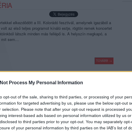
ÉRIA
ekkel elkezdődött a III. Kolorádó fesztivál, amelynek igazából a
 volt az első teljes programot kínáló estje, rögtön remek koncertet
fotóinkból látszik minden más fellépő is. A helyszín megkapó, a
al mit sem…
TOVÁBB →
kolorádó
csaknekedkislány
gustave tiger
kelela
szabó benedek és a galaxisok
Not Process My Personal Information
komment
to opt-out of the sale, sharing to third parties, or processing of your per
formation for targeted advertising by us, please use the below opt-out s
ANNYIAN JÖTTÜNK - REC.HU
r selection. Please note that after your opt-out request is processed y
eing interest-based ads based on personal information utilized by us or
disclosed to third parties prior to your opt-out. You may separately opt-
gyzett magyarok: a metalt szinte már hanyagoló Thy Catafalque,a
losure of your personal information by third parties on the IAB’s list of