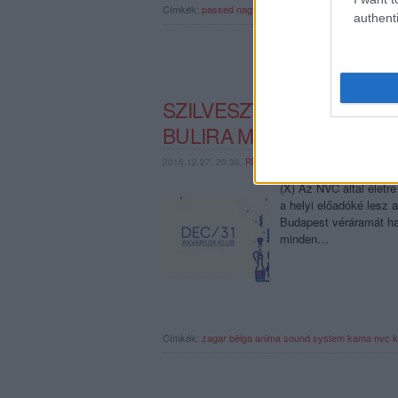
Címkék:
passed
nagy-szín-pad
authenti
SZILVESZTERKOR MIT C
BULIRA MENNI, MONDJU
2015.12.27. 20:30,
RECORDER.HU
(X) Az NVC által élet
a helyi előadóké lesz 
Budapest véráramát ha
minden…
Címkék:
zagar
bëlga
anima sound system
kama
nvc
k