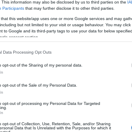
 táncoltató Lázár Gábor, a Söndörgő közös lemeze az Amsterdam
. This information may also be disclosed by us to third parties on the
IA
nc mint szobrászkodás, hárfapop Zelk Zoltánnal, regresszív
Participants
that may further disclose it to other third parties.
ászó indie. A Recorder új…
 that this website/app uses one or more Google services and may gath
including but not limited to your visit or usage behaviour. You may click 
 to Google and its third-party tags to use your data for below specifi
TOVÁBB →
ogle consent section.
örgő
passed
ethnofil
lázár gábor
the bluebay foxes
christopher waver
the
l Data Processing Opt Outs
komment
o opt-out of the Sharing of my personal data.
In
K ÉS ÚJÉVI #SOHAVÉGETNEMÉRŐS
o opt-out of the Sale of my Personal Data.
RÁN
In
to opt-out of processing my Personal Data for Targeted
ing.
csokorral és népszerű zenés filmekkel várja nézőit az M2 Petőfi
In
észen újév napjáig: jön többek közt a Magashegyi Underground, a
ed és a Felső Tízezer, de látható lesz a Wellhello nemrég
o opt-out of Collection, Use, Retention, Sale, and/or Sharing
s.
ersonal Data that Is Unrelated with the Purposes for which it
lected.