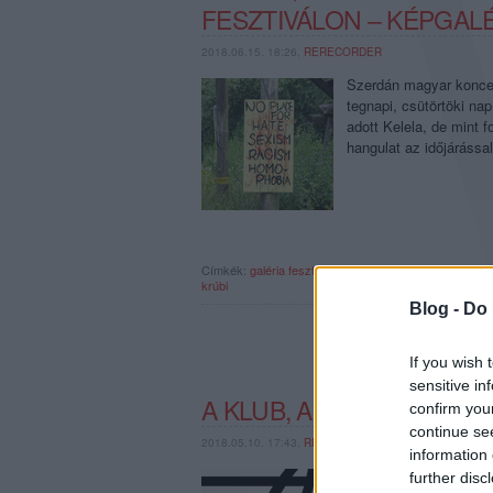
FESZTIVÁLON – KÉPGAL
2018.06.15. 18:26,
RERECORDER
Szerdán magyar koncert
tegnapi, csütörtöki nap
adott Kelela, de mint 
hangulat az időjáráss
Címkék:
galéria
fesztivál
képgaléria
fotógaléria
passed
krúbi
Blog -
Do 
If you wish 
sensitive in
A KLUB, AHONNAN MIND
confirm you
continue se
2018.05.10. 17:43,
RRRECORDER
information 
Nemzetközi szinten je
further disc