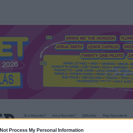
Mi a Recorder?
Hol a Recorder?
Előfizetés
Régi Recorderek
Not Process My Personal Information