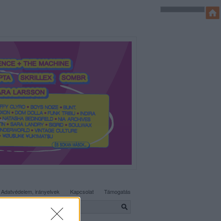
SÜTI BEÁLLÍTÁSOK MÓDOSÍTÁSA
Adatvédelem, irányelvek
Kapcsolat
Támogatás