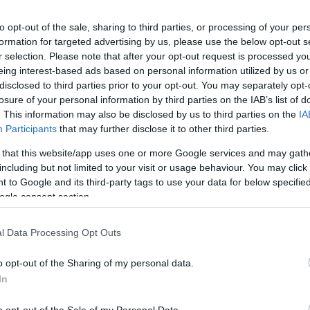
ar
Interjú
Lemezkritika
Filmkritika
Kultsarok
Lemeztásk
to opt-out of the sale, sharing to third parties, or processing of your per
formation for targeted advertising by us, please use the below opt-out s
r selection. Please note that after your opt-out request is processed y
SZIG
RDER PODCASTJAI ITT!
FRISS MAGYAR ZENÉK HETENTE!
eing interest-based ads based on personal information utilized by us or
disclosed to third parties prior to your opt-out. You may separately opt-
 LEGJOBB HAZAI LEMEZEK.
HÁTTÉRBEN IS KÖZÉPPONTBAN.
losure of your personal information by third parties on the IAB’s list of
 LEGJOBB SOROZATOK.
2005: EZ MENT HÚSZ ÉVE.
. This information may also be disclosed by us to third parties on the
IA
Participants
that may further disclose it to other third parties.
 KILENCVENES ÉVEK KÉT
 that this website/app uses one or more Google services and may gath
including but not limited to your visit or usage behaviour. You may click 
R TURNÉJA
 to Google and its third-party tags to use your data for below specifi
ogle consent section.
da + Nyers vs. Lagzi Lajcsi, Jimmy, Pataky + Szandi. Alterrock
s roadshow. Rock és mainstream rendszerváltó kísérletek.
l Data Processing Opt Outs
ról énekelt, aki előveszi a pisztolyát. Zámbó Jimmy tényleg elő is
karok- és Dáridó-turnék…
o opt-out of the Sharing of my personal data.
SZE
In
o opt-out of the Sale of my Personal Data.
TOVÁBB →