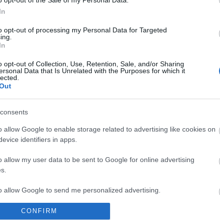
In
rz
past perfect
nyers
czutor zoltán
pál utcai fiúk
lagzi lajcsi
zámbó jimmy
lukács
to opt-out of processing my Personal Data for Targeted
ing.
komment
In
o opt-out of Collection, Use, Retention, Sale, and/or Sharing
ersonal Data that Is Unrelated with the Purposes for which it
lected.
Out
consents
o allow Google to enable storage related to advertising like cookies on
evice identifiers in apps.
o allow my user data to be sent to Google for online advertising
s.
to allow Google to send me personalized advertising.
CONFIRM
o allow Google to enable storage related to analytics like cookies on
BEL