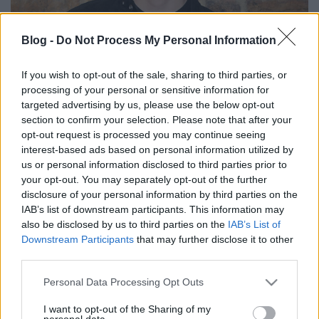
Blog -
Do Not Process My Personal Information
If you wish to opt-out of the sale, sharing to third parties, or
Liam Gallagher kemény övön aluli
processing of your personal or sensitive information for
targeted advertising by us, please use the below opt-out
ütést kapott saját fiától
section to confirm your selection. Please note that after your
Frontrecorder
•
2017. május 07.
opt-out request is processed you may continue seeing
interest-based ads based on personal information utilized by
us or personal information disclosed to third parties prior to
A Beady Eye 2014-es feloszlatása óta Liam
your opt-out. You may separately opt-out of the further
Gallagher leginkább kocsmamodorú twitteres
disclosure of your personal information by third parties on the
odabőffentéseivel és trollkodásaival hívja fel magára
IAB’s list of downstream participants. This information may
a figyelmet (már amennyire). Most őt érte
also be disclosed by us to third parties on the
IAB’s List of
megsemmisítő erejű trolltalálat, méghozzá olyan
Downstream Participants
that may further disclose it to other
irányból, ahonnan talán a legkevésbé számított rá:
third parties.
saját fia vert neki…
Please note that this website/app uses one or more Google
Personal Data Processing Opt Outs
services and may gather and store information including but
not limited to your visit or usage behaviour. You may click to
I want to opt-out of the Sharing of my
personal data.