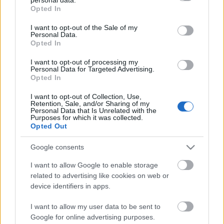
grant or deny consent to Google and its third-party tags to
Opted In
use your data for below specified purposes in below Google
consent section.
I want to opt-out of the Sale of my
Personal Data.
Opted In
I want to opt-out of processing my
Personal Data for Targeted Advertising.
Opted In
I want to opt-out of Collection, Use,
Retention, Sale, and/or Sharing of my
Personal Data that Is Unrelated with the
Purposes for which it was collected.
Opted Out
"Rá kellett jönnöm, hogy a
Google consents
demokrácia csődöt mondott" -
I want to allow Google to enable storage
Albarn és más zenészek a Brexitről
related to advertising like cookies on web or
device identifiers in apps.
prerecorder
•
2016. június 24.
I want to allow my user data to be sent to
Az Egyesült Királyságban több okból is várhatták a
Google for online advertising purposes.