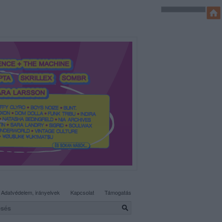
SÜTI BEÁLLÍTÁSOK MÓDOSÍTÁSA
Adatvédelem, irányelvek
Kapcsolat
Támogatás