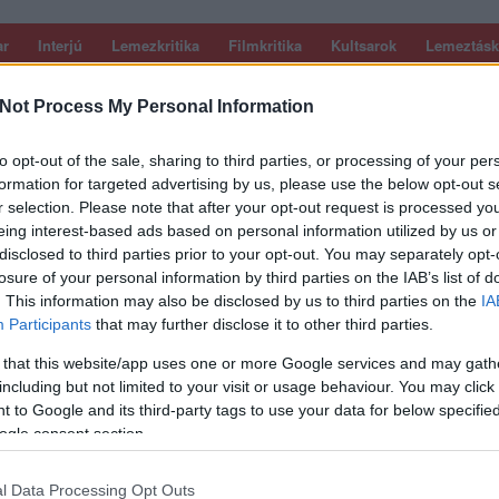
ar
Interjú
Lemezkritika
Filmkritika
Kultsarok
Lemeztásk
Not Process My Personal Information
SZIG
RDER PODCASTJAI ITT!
FRISS MAGYAR ZENÉK HETENTE!
 LEGJOBB HAZAI LEMEZEK.
HÁTTÉRBEN IS KÖZÉPPONTBAN.
to opt-out of the sale, sharing to third parties, or processing of your per
 LEGJOBB SOROZATOK.
2005: EZ MENT HÚSZ ÉVE.
formation for targeted advertising by us, please use the below opt-out s
r selection. Please note that after your opt-out request is processed y
eing interest-based ads based on personal information utilized by us or
TÁN KIGURULTAK VOLNA. NITE
disclosed to third parties prior to your opt-out. You may separately opt-
losure of your personal information by third parties on the IAB’s list of
MEZKRITIKA)
. This information may also be disclosed by us to third parties on the
IA
Participants
that may further disclose it to other third parties.
alt rock?” – így határozta meg stílusát a Magyarradar számára a
 that this website/app uses one or more Google services and may gath
 Csaba. Ez az EP is hozza mindezt, beleértve a kérdőjelet is. Ez
including but not limited to your visit or usage behaviour. You may click 
corder magazin 127. számában jelent meg.
 to Google and its third-party tags to use your data for below specifi
ogle consent section.
SZE
l Data Processing Opt Outs
TOVÁBB →