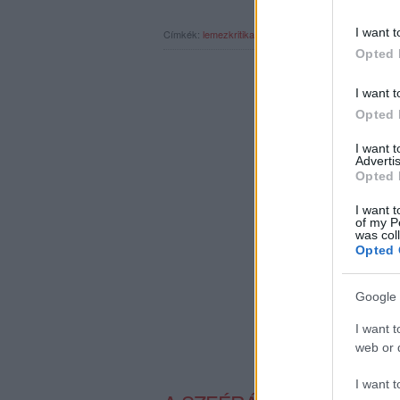
I want t
Címkék:
lemezkritika
magazin
nite chimp
rec127
Opted 
I want t
Opted 
I want 
Advertis
Opted 
I want t
of my P
was col
Opted 
Google 
I want t
web or d
I want t