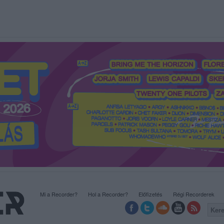
Mi a Recorder?
Hol a Recorder?
Előfizetés
Régi Recorderek