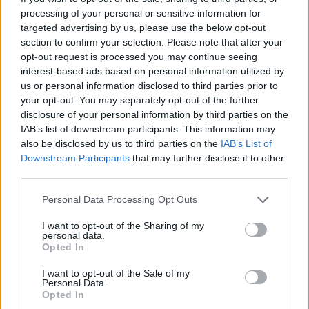
kérdései: a mai napon nálunk debütál a NANANA
processing of your personal or sensitive information for
első nagylemeze, a Ready to Bite. Pár hete kaptunk
targeted advertising by us, please use the below opt-out
már egy ízelítőt a No Time For Love klipjével, ma
section to confirm your selection. Please note that after your
pedig a Before I Leave két dalával együtt a teljes LP
opt-out request is processed you may continue seeing
is…
interest-based ads based on personal information utilized by
us or personal information disclosed to third parties prior to
your opt-out. You may separately opt-out of the further
disclosure of your personal information by third parties on the
IAB’s list of downstream participants. This information may
also be disclosed by us to third parties on the
IAB’s List of
Downstream Participants
that may further disclose it to other
third parties.
Please note that this website/app uses one or more Google
Personal Data Processing Opt Outs
services and may gather and store information including but
not limited to your visit or usage behaviour. You may click to
I want to opt-out of the Sharing of my
personal data.
grant or deny consent to Google and its third-party tags to
Opted In
use your data for below specified purposes in below Google
consent section.
I want to opt-out of the Sale of my
Personal Data.
Opted In