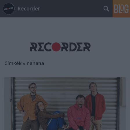
Recorder
Címkék
»
nanana