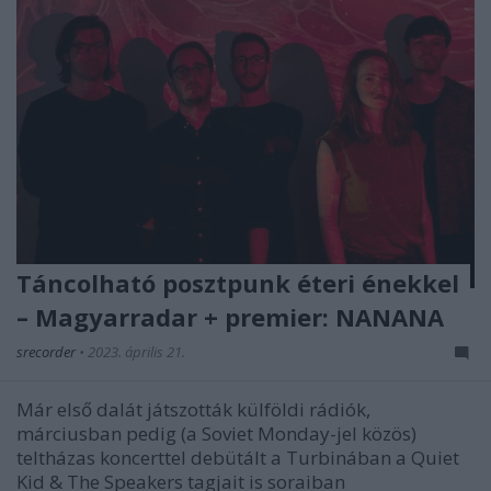
Táncolható posztpunk éteri énekkel
– Magyarradar + premier: NANANA
srecorder
•
2023. április 21.
Már első dalát játszották külföldi rádiók,
márciusban pedig (a Soviet Monday-jel közös)
teltházas koncerttel debütált a Turbinában a Quiet
Kid & The Speakers tagjait is soraiban