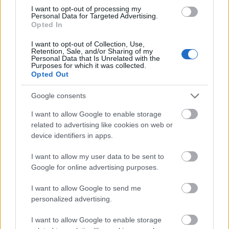
Keserédes jóslat a posztpunkos
I want to opt-out of processing my
NANANA új dala: Neon Glasses-
Personal Data for Targeted Advertising.
Opted In
klippremier!
I want to opt-out of Collection, Use,
srecorder
•
2025. február 14.
Retention, Sale, and/or Sharing of my
Personal Data that Is Unrelated with the
Purposes for which it was collected.
Opted Out
Utazás valami jobb felé – vagy csak menekülés a
valóság elől.
Google consents
I want to allow Google to enable storage
related to advertising like cookies on web or
device identifiers in apps.
I want to allow my user data to be sent to
Google for online advertising purposes.
I want to allow Google to send me
personalized advertising.
I want to allow Google to enable storage