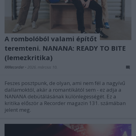
A rombolóból valami építőt
teremteni. NANANA: READY TO BITE
(lemezkritika)
RRRecorder
•
2026. március 10.
Feszes posztpunk, de olyan, ami nem fél a nagyívű
dallamoktól, akár a romantikától sem - ez adja a
NANANA debütálásának különlegességét. Ez a
kritika először a Recorder magazin 131. számában
jelent meg.