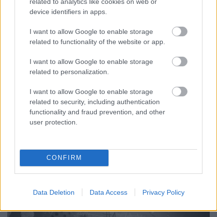
related to analytics like cookies on web or
device identifiers in apps.
I want to allow Google to enable storage
Röhögj magadon, az Isten is kiröhög -
related to functionality of the website or app.
Rec.hu
I want to allow Google to enable storage
RRRecorder
•
2023. december 28.
related to personalization.
I want to allow Google to enable storage
Két Istennek kell lennie, mert egyedül nem tudna
related to security, including authentication
kibaszni velem ennyire. Csak hullunk egymásba.
functionality and fraud prevention, and other
Nekem a fogaim szépek, de van olyan spanom is,
user protection.
akinek nincs már. Az életem egy movie eddig, de
remélem, a rossz részeket újraveszik. Neked
rajongókat, nekem testvéreket hoz a dalom. A
Recorder új magyar…
CONFIRM
Data Deletion
Data Access
Privacy Policy