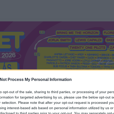
Not Process My Personal Information
to opt-out of the sale, sharing to third parties, or processing of your per
formation for targeted advertising by us, please use the below opt-out s
Mi a Recorder?
Hol a Recorder?
Előfizetés
Régi Recorderek
r selection. Please note that after your opt-out request is processed y
eing interest-based ads based on personal information utilized by us or
disclosed to third parties prior to your opt-out. You may separately opt-