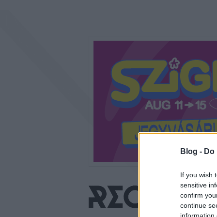
Blog -
Do 
If you wish 
sensitive in
confirm you
continue se
information 