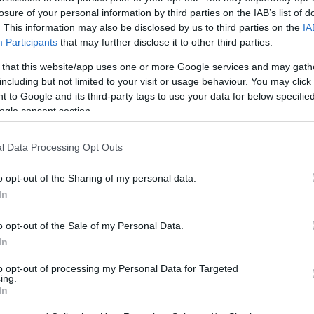
losure of your personal information by third parties on the IAB’s list of
ar
Interjú
Lemezkritika
Filmkritika
Kultsarok
Lemeztásk
. This information may also be disclosed by us to third parties on the
IA
Participants
that may further disclose it to other third parties.
 that this website/app uses one or more Google services and may gath
SZIG
RDER PODCASTJAI ITT!
FRISS MAGYAR ZENÉK HETENTE!
including but not limited to your visit or usage behaviour. You may click 
 LEGJOBB HAZAI LEMEZEK.
HÁTTÉRBEN IS KÖZÉPPONTBAN.
 to Google and its third-party tags to use your data for below specifi
 LEGJOBB SOROZATOK.
2005: EZ MENT HÚSZ ÉVE.
ogle consent section.
l Data Processing Opt Outs
JÍTÓJAKÉNT DÍJAZTÁK AZ
ŰVÉT
o opt-out of the Sharing of my personal data.
In
 Hrutka Róbert, életmű kategóriában Németh Gábor, míg újító
o opt-out of the Sale of my Personal Data.
zdet Phiai kapta a Magyar Könnyűzeneszerzők és Szövegírók
In
beton plakettjét.
to opt-out of processing my Personal Data for Targeted
SZE
ing.
In
TOVÁBB →