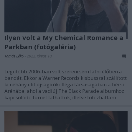
Ilyen volt a My Chemical Romance a
Parkban (fotógaléria)
Tamás Lékó
•
2022. június 10.
Legutóbb 2006-ban volt szerencsém látni élőben a
bandát. Ekkor a Warner Records kisbusszal szállított
ki néhány elit újságírókolléga társaságában a bécsi
Arénába, ahol a vadiúj The Black Parade albumhoz
kapcsolódó turnét láthattuk, illetve fotózhattam.