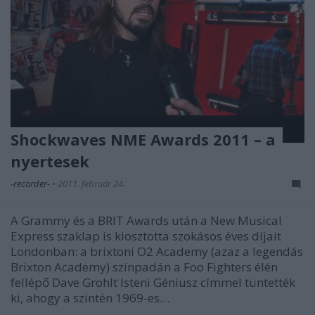
Shockwaves NME Awards 2011 – a
nyertesek
-recorder-
•
2011. február 24.
A Grammy és a BRIT Awards után a New Musical
Express szaklap is kiosztotta szokásos éves díjait
Londonban: a brixtoni O2 Academy (azaz a legendás
Brixton Academy) színpadán a Foo Fighters élén
fellépő Dave Grohlt Isteni Géniusz címmel tüntették
ki, ahogy a szintén 1969-es…