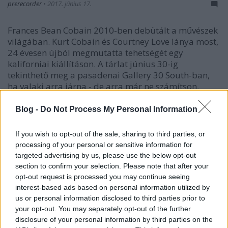
prerecorder
•
2017. június 17.
Frances Bean Cobain 2010-ben debütált a művészek
világában. Kurt Cobain és Courtney Love lánya most,
24 évesen újból megmutatta tehetségét egy
kaliforniai kiállításon. A tárlat június 30-ig
tekinthető meg a pasadenai Gallery 30 South-ban,
ha valaki arra járna - de arra már ne számítson,
hogy…
Blog -
Do Not Process My Personal Information
If you wish to opt-out of the sale, sharing to third parties, or
processing of your personal or sensitive information for
targeted advertising by us, please use the below opt-out
section to confirm your selection. Please note that after your
opt-out request is processed you may continue seeing
interest-based ads based on personal information utilized by
us or personal information disclosed to third parties prior to
your opt-out. You may separately opt-out of the further
disclosure of your personal information by third parties on the