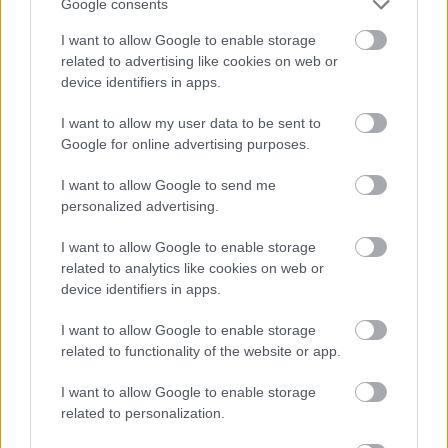
Google consents
I want to allow Google to enable storage
related to advertising like cookies on web or
device identifiers in apps.
I want to allow my user data to be sent to
Google for online advertising purposes.
I want to allow Google to send me
personalized advertising.
I want to allow Google to enable storage
related to analytics like cookies on web or
device identifiers in apps.
Beth Ditto, Kelis és Gerard Way a
Duran Duran koncertjén – David
I want to allow Google to enable storage
related to functionality of the website or app.
Lynch rendezésében
I want to allow Google to enable storage
-recorder-
•
2011. március 24.
related to personalization.