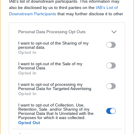
IAB’s list of downstream participants. This information may
also be disclosed by us to third parties on the
IAB’s List of
Downstream Participants
that may further disclose it to other
third parties.
VOLT Fesztivál
Please note that this website/app uses one or more Google
Personal Data Processing Opt Outs
services and may gather and store information including but
-recorder-
•
2011. június 28.
not limited to your visit or usage behaviour. You may click to
I want to opt-out of the Sharing of my
personal data.
grant or deny consent to Google and its third-party tags to
Opted In
Sopron, 2011. június 29–július 2. Június-július
use your data for below specified purposes in below Google
fordulóján már javában zajlik a fesztiválszezon, és
consent section.
I want to opt-out of the Sale of my
mi természetesen kiemelten foglalkozunk a soproni
Personal Data.
Opted In
VOLT-tal, azon belül is elsősorban a külföldi
zenekarokkal (persze szívesen ajánljuk a magyar
I want to opt-out of processing my
zenekarokat is, például az itt…
Personal Data for Targeted Advertising.
Opted In
I want to opt-out of Collection, Use,
Retention, Sale, and/or Sharing of my
Personal Data that Is Unrelated with the
Purposes for which it was collected.
Opted Out