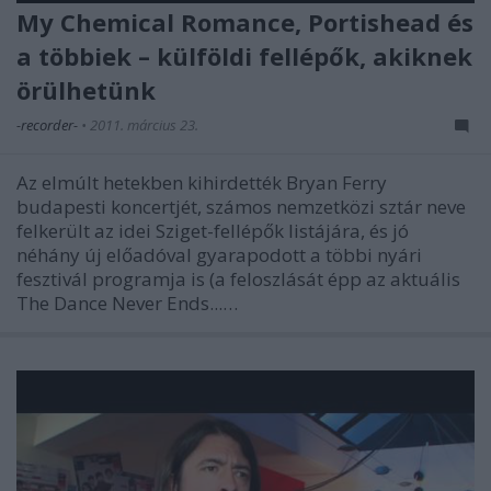
My Chemical Romance, Portishead és
a többiek – külföldi fellépők, akiknek
örülhetünk
-recorder-
•
2011. március 23.
Az elmúlt hetekben kihirdették Bryan Ferry
budapesti koncertjét, számos nemzetközi sztár neve
felkerült az idei Sziget-fellépők listájára, és jó
néhány új előadóval gyarapodott a többi nyári
fesztivál programja is (a feloszlását épp az aktuális
The Dance Never Ends...…