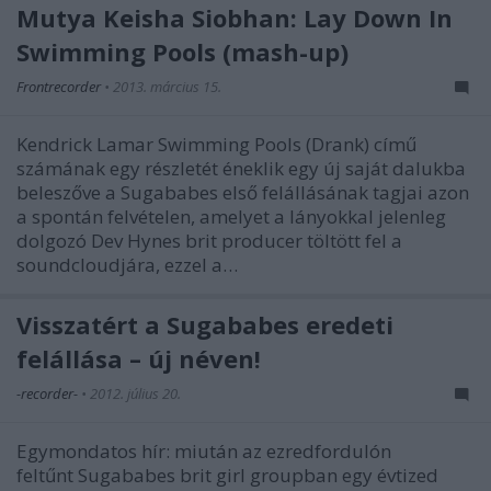
Mutya Keisha Siobhan: Lay Down In
Swimming Pools (mash-up)
Frontrecorder
•
2013. március 15.
Kendrick Lamar Swimming Pools (Drank) című
számának egy részletét éneklik egy új saját dalukba
beleszőve a Sugababes első felállásának tagjai azon
a spontán felvételen, amelyet a lányokkal jelenleg
dolgozó Dev Hynes brit producer töltött fel a
soundcloudjára, ezzel a…
Visszatért a Sugababes eredeti
felállása – új néven!
-recorder-
•
2012. július 20.
Egymondatos hír: miután az ezredfordulón
feltűnt Sugababes brit girl groupban egy évtized