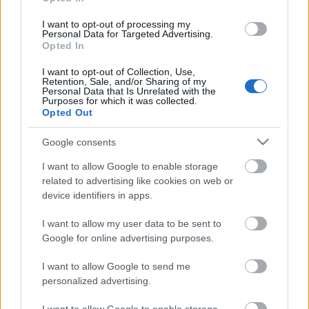
rerecorder
•
2013. augusztus 20.
I want to opt-out of processing my
Personal Data for Targeted Advertising.
Az 1998-ban alakult Sugababes eredeti három tagja
Opted In
(miután 2009-ben Keisha is kikerült a már csak
nevében jól csengő trióból) 2012-ben talált
I want to opt-out of Collection, Use,
Retention, Sale, and/or Sharing of my
egymásra újra és ekkor jelentették be, hogy Mutya
Personal Data that Is Unrelated with the
Purposes for which it was collected.
Keisha Siobhan néven térnek vissza. Az első dalt
Opted Out
(Flatline címmel) a bejelentés után egy…
Google consents
Nulla vonalról indítja visszatérését a
I want to allow Google to enable storage
három egykori Sugababe
related to advertising like cookies on web or
device identifiers in apps.
Frontrecorder
•
2013. július 05.
I want to allow my user data to be sent to
Közel két évvel azután, hogy újra egymásra találtak,
Google for online advertising purposes.
és majdnem napra pontosan egy évvel a hivatalos
megalakulásukat követően a Sugababes brit girl
I want to allow Google to send me
group eredeti tagjai, Mutya Buena, Keisha Buchanan
personalized advertising.
és Siobhán Donaghy előálltak "régi új" formációjuk