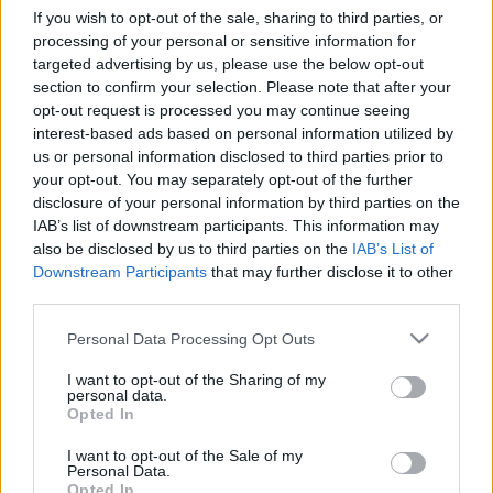
(fél)információk után 2013 végére…
If you wish to opt-out of the sale, sharing to third parties, or
processing of your personal or sensitive information for
targeted advertising by us, please use the below opt-out
section to confirm your selection. Please note that after your
opt-out request is processed you may continue seeing
interest-based ads based on personal information utilized by
us or personal information disclosed to third parties prior to
your opt-out. You may separately opt-out of the further
disclosure of your personal information by third parties on the
IAB’s list of downstream participants. This information may
also be disclosed by us to third parties on the
IAB’s List of
Downstream Participants
that may further disclose it to other
third parties.
Please note that this website/app uses one or more Google
Personal Data Processing Opt Outs
services and may gather and store information including but
not limited to your visit or usage behaviour. You may click to
I want to opt-out of the Sharing of my
Nyári jóérzés a három egykori
personal data.
grant or deny consent to Google and its third-party tags to
Opted In
use your data for below specified purposes in below Google
Sugababe, a Mutya Keisha Siobhan
consent section.
I want to opt-out of the Sale of my
trió első klipjében
Personal Data.
Opted In