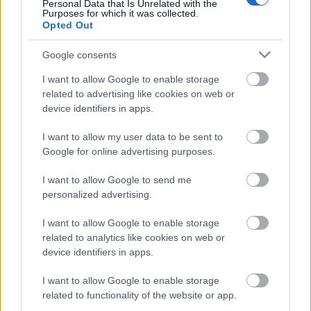
Personal Data that Is Unrelated with the
Purposes for which it was collected.
Opted Out
Google consents
Megjelent a Recorder magazin 82.
I want to allow Google to enable storage
száma
related to advertising like cookies on web or
device identifiers in apps.
vferi
•
2020. október 02.
I want to allow my user data to be sent to
Mától a szokásos és új helyeken (az aktuális
Google for online advertising purposes.
terjesztési pontokat itt találod) tudod beszerezni
vagy itt házhoz rendelni a 82. Recorder magazint,
I want to allow Google to send me
amelynek címlapján a Spotify-on óriási
personalized advertising.
népszerűségnek örvendő, októberben remixlemezt
megjelentető Platon Karataev zenekar tagjai
I want to allow Google to enable storage
related to analytics like cookies on web or
láthatók. Nézzük, mi van…
device identifiers in apps.
I want to allow Google to enable storage
related to functionality of the website or app.