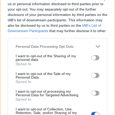
us or personal information disclosed to third parties prior to
vferi
•
2020. október 21.
your opt-out. You may separately opt-out of the further
disclosure of your personal information by third parties on the
Ennél jobban nem is indulhatott volna Mundruczó
IAB’s list of downstream participants. This information may
also be disclosed by us to third parties on the
IAB’s List of
Kornél hollywoodi karrierje. A Bradley Cooperrel
Downstream Participants
that may further disclose it to other
közös projektje összeomlása után megrázta magát,
third parties.
és saját alapanyagból (alkotótársa, Wéber Kata
forgatókönyvéből), a saját szájíze szerint készítette el
Please note that this website/app uses one or more Google
Personal Data Processing Opt Outs
első angol nyelvű filmjét, ami annyira megtetszett…
services and may gather and store information including but
not limited to your visit or usage behaviour. You may click to
I want to opt-out of the Sharing of my
personal data.
grant or deny consent to Google and its third-party tags to
Opted In
use your data for below specified purposes in below Google
consent section.
I want to opt-out of the Sale of my
Personal Data.
Opted In
I want to opt-out of processing my
Personal Data for Targeted Advertising.
Opted In
I want to opt-out of Collection, Use,
Retention, Sale, and/or Sharing of my