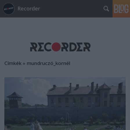
Recorder
Címkék
»
mundruczó_kornél