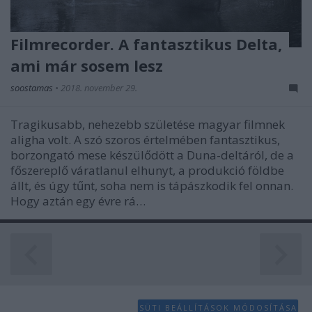
Filmrecorder. A fantasztikus Delta,
ami már sosem lesz
soostamas
•
2018. november 29.
Tragikusabb, nehezebb születése magyar filmnek
aligha volt. A szó szoros értelmében fantasztikus,
borzongató mese készülődött a Duna-deltáról, de a
főszereplő váratlanul elhunyt, a produkció földbe
állt, és úgy tűnt, soha nem is tápászkodik fel onnan.
Hogy aztán egy évre rá…
SÜTI BEÁLLÍTÁSOK MÓDOSÍTÁSA