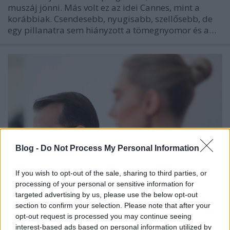
muszáj jönni. Más volt ez az idei Cannes, mint a
korábbiak. Csendesebb, nyugisabb, szellősebb, de
egy pillanatra sem hiányzott a tömegnyomor és a…
Blog -
Do Not Process My Personal Information
If you wish to opt-out of the sale, sharing to third parties, or
processing of your personal or sensitive information for
targeted advertising by us, please use the below opt-out
section to confirm your selection. Please note that after your
"Ezer helyen el lehetett volna bukni"
opt-out request is processed you may continue seeing
- Mundruczó Kornél-interjú
interest-based ads based on personal information utilized by