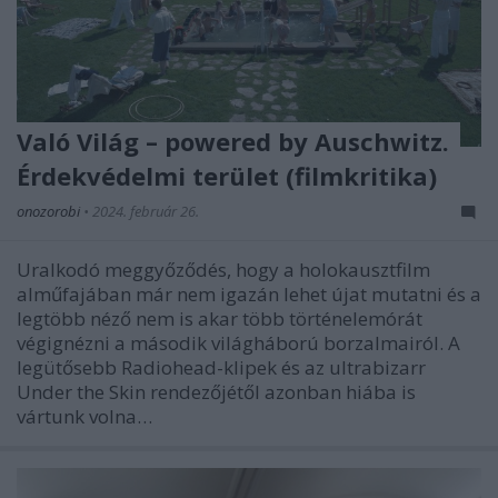
Való Világ – powered by Auschwitz.
Érdekvédelmi terület (filmkritika)
onozorobi
•
2024. február 26.
Uralkodó meggyőződés, hogy a holokausztfilm
alműfajában már nem igazán lehet újat mutatni és a
legtöbb néző nem is akar több történelemórát
végignézni a második világháború borzalmairól. A
legütősebb Radiohead-klipek és az ultrabizarr
Under the Skin rendezőjétől azonban hiába is
vártunk volna…