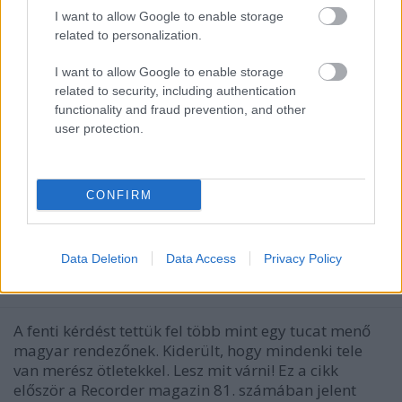
I want to allow Google to enable storage
related to personalization.
I want to allow Google to enable storage
related to security, including authentication
functionality and fraud prevention, and other
user protection.
CONFIRM
Filmrecorder. Mi lesz a következő
filmed?
Data Deletion
Data Access
Privacy Policy
vferi
•
2020. szeptember 29.
A fenti kérdést tettük fel több mint egy tucat menő
magyar rendezőnek. Kiderült, hogy mindenki tele
van merész ötletekkel. Lesz mit várni! Ez a cikk
először a Recorder magazin 81. számában jelent