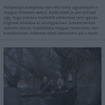
Hollywood aranykora nem lett volna ugyanolyan a
magyar filmesek nélkül. Aztán eltelt jó pár évtized
úgy, hogy (néhány kivételtől eltekintve) nem igazán
rúgtunk labdába az álomgyárban. Szerencsére ez
változni látszik, kisebbfajta magyar reneszánsz van
kialakulóban, érdemes tehát bemutatni azt a nyolc…