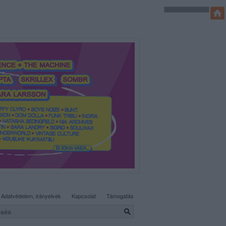
SÜTI BEÁLLÍTÁSOK MÓDOSÍTÁSA
Adatvédelem, irányelvek
Kapcsolat
Támogatás