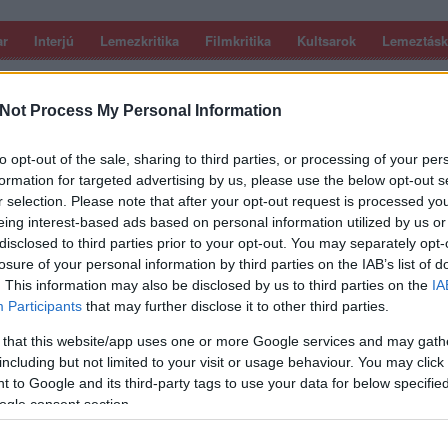
ar
Interjú
Lemezkritika
Filmkritika
Kultsarok
Lemeztásk
SZIG
RDER PODCASTJAI ITT!
FRISS MAGYAR ZENÉK HETENTE!
Not Process My Personal Information
 LEGJOBB HAZAI LEMEZEK.
HÁTTÉRBEN IS KÖZÉPPONTBAN.
 LEGJOBB SOROZATOK.
2005: EZ MENT HÚSZ ÉVE.
to opt-out of the sale, sharing to third parties, or processing of your per
formation for targeted advertising by us, please use the below opt-out s
r selection. Please note that after your opt-out request is processed y
N HÍRES KLIPJÉT IS
eing interest-based ads based on personal information utilized by us or
disclosed to third parties prior to your opt-out. You may separately opt-
losure of your personal information by third parties on the IAB’s list of
. This information may also be disclosed by us to third parties on the
IA
Participants
that may further disclose it to other third parties.
Mikal Cronin klipjéről, amely Natalie Imbruglia Tornját parodizálta,
poénra vevés - ezúttal Paul Simon You Can Call Me Al című
 that this website/app uses one or more Google services and may gath
deója az áldozat. Mikal Cronin ebben a hónapban megjelent
including but not limited to your visit or usage behaviour. You may click 
e nem…
 to Google and its third-party tags to use your data for below specifi
SZE
ogle consent section.
TOVÁBB →