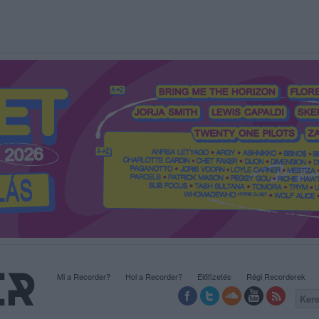
Mi a Recorder?
Hol a Recorder?
Előfizetés
Régi Recorderek