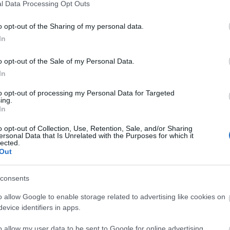
l Data Processing Opt Outs
o opt-out of the Sharing of my personal data.
komment
In
o opt-out of the Sale of my Personal Data.
In
to opt-out of processing my Personal Data for Targeted
ing.
In
o opt-out of Collection, Use, Retention, Sale, and/or Sharing
ersonal Data that Is Unrelated with the Purposes for which it
lected.
Out
consents
o allow Google to enable storage related to advertising like cookies on
evice identifiers in apps.
BEL
o allow my user data to be sent to Google for online advertising