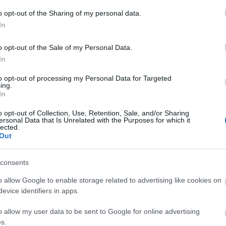
ocorosie
gossip
of montreal
hercules and love affair
skunk anansie
antony and
 kati
melegpop
o opt-out of the Sharing of my personal data.
In
komment
o opt-out of the Sale of my Personal Data.
In
to opt-out of processing my Personal Data for Targeted
ing.
In
o opt-out of Collection, Use, Retention, Sale, and/or Sharing
ersonal Data that Is Unrelated with the Purposes for which it
lected.
Out
consents
o allow Google to enable storage related to advertising like cookies on
evice identifiers in apps.
o allow my user data to be sent to Google for online advertising
AIR ÉS BIG BOI A BALATONNÁL!
BEL
s.