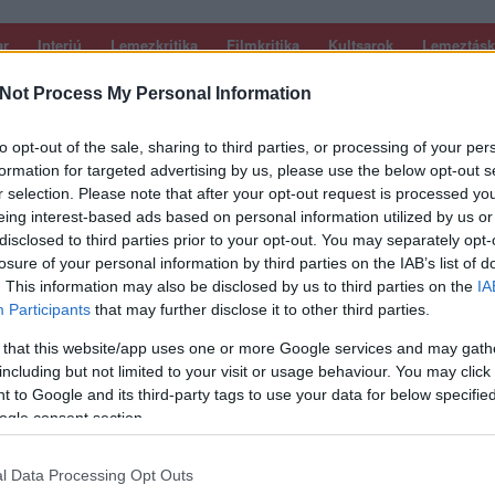
ar
Interjú
Lemezkritika
Filmkritika
Kultsarok
Lemeztásk
Not Process My Personal Information
SZIG
RDER PODCASTJAI ITT!
FRISS MAGYAR ZENÉK HETENTE!
 LEGJOBB HAZAI LEMEZEK.
HÁTTÉRBEN IS KÖZÉPPONTBAN.
to opt-out of the sale, sharing to third parties, or processing of your per
 LEGJOBB SOROZATOK.
2005: EZ MENT HÚSZ ÉVE.
formation for targeted advertising by us, please use the below opt-out s
r selection. Please note that after your opt-out request is processed y
eing interest-based ads based on personal information utilized by us or
disclosed to third parties prior to your opt-out. You may separately opt-
NOK
losure of your personal information by third parties on the IAB’s list of
. This information may also be disclosed by us to third parties on the
IA
Participants
that may further disclose it to other third parties.
na 1991-es Nevermind albumának húszéves jubileumáról szól itt a
– a homoszexualitás és a popzene viszonyáról szóló –
 that this website/app uses one or more Google services and may gath
elejtjük el befejezni: George Michael, Freddie Mercury, Michael
including but not limited to your visit or usage behaviour. You may click 
ok és a…
 to Google and its third-party tags to use your data for below specifi
ogle consent section.
SZE
TOVÁBB →
l Data Processing Opt Outs