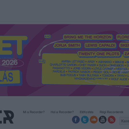
Mi a Recorder?
Hol a Recorder?
Előfizetés
Régi Recorderek