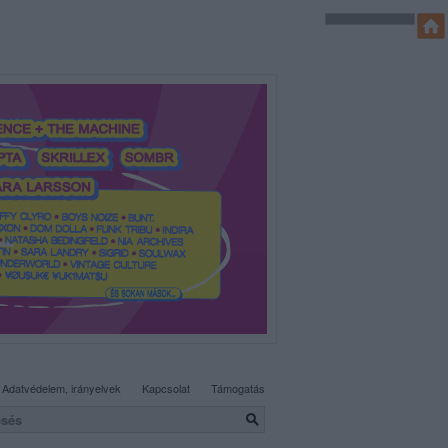
SÜTI BEÁLLÍTÁSOK MÓDOSÍTÁSA
Adatvédelem, irányelvek
Kapcsolat
Támogatás