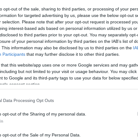
to opt-out of the sale, sharing to third parties, or processing of your per
ar
Interjú
Lemezkritika
Filmkritika
Kultsarok
Lemeztásk
formation for targeted advertising by us, please use the below opt-out s
r selection. Please note that after your opt-out request is processed y
eing interest-based ads based on personal information utilized by us or
SZIG
RDER PODCASTJAI ITT!
FRISS MAGYAR ZENÉK HETENTE!
disclosed to third parties prior to your opt-out. You may separately opt-
 LEGJOBB HAZAI LEMEZEK.
HÁTTÉRBEN IS KÖZÉPPONTBAN.
losure of your personal information by third parties on the IAB’s list of
 LEGJOBB SOROZATOK.
2005: EZ MENT HÚSZ ÉVE.
. This information may also be disclosed by us to third parties on the
IA
Participants
that may further disclose it to other third parties.
 that this website/app uses one or more Google services and may gath
OGY FUCK IT" - BABA AZIZ A
including but not limited to your visit or usage behaviour. You may click 
CASTBAN
 to Google and its third-party tags to use your data for below specifi
ogle consent section.
cast új adásának vendége a magyar underground hiphopszcéna
l Data Processing Opt Outs
mítikusabb és legöntörvényűbb figurája, a 32 éves Lotfi Árzsáng,
öbb mint hároméves hallgatás után rukkolt elő R.I.P. című első
o opt-out of the Sharing of my personal data.
ritikusunk szeme is…
In
SZE
o opt-out of the Sale of my Personal Data.
TOVÁBB →