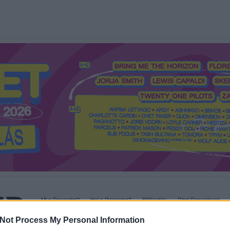
Mi a Recorder?
Hol a Recorder?
Előfizetés
Régi Recorderek
Not Process My Personal Information