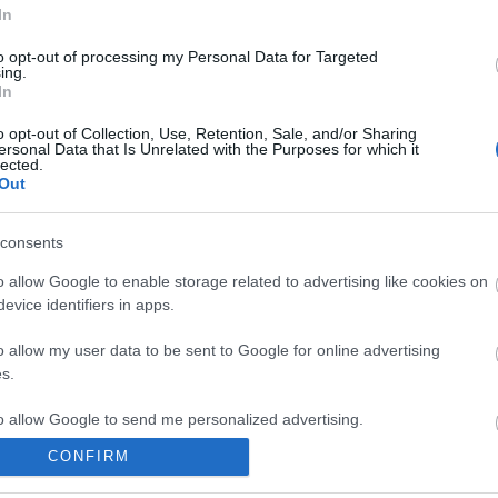
In
ofi
kedves lemezem
jórgosz lánthimosz
szegény párák
to opt-out of processing my Personal Data for Targeted
ing.
komment
In
o opt-out of Collection, Use, Retention, Sale, and/or Sharing
ersonal Data that Is Unrelated with the Purposes for which it
lected.
Out
consents
o allow Google to enable storage related to advertising like cookies on
evice identifiers in apps.
o allow my user data to be sent to Google for online advertising
s.
to allow Google to send me personalized advertising.
CONFIRM
o allow Google to enable storage related to analytics like cookies on
BEL
evice identifiers in apps.