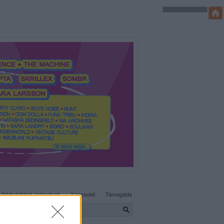
SÜTI BEÁLLÍTÁSOK MÓDOSÍTÁSA
Adatvédelem, irányelvek
Kapcsolat
Támogatás