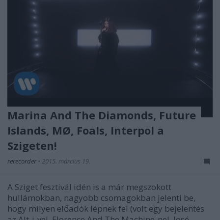
Marina And The Diamonds, Future
Islands, MØ, Foals, Interpol a
Szigeten!
rerecorder
•
2015. március 19.
A Sziget fesztivál idén is a már megszokott
hullámokban, nagyobb csomagokban jelenti be,
hogy milyen előadók lépnek fel (volt egy bejelentés
az Alt-j-vel, Florence And The Machine-nel, José