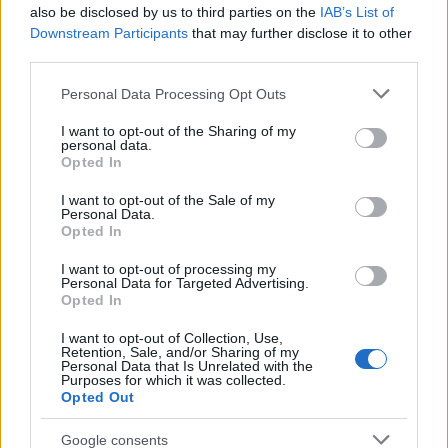
also be disclosed by us to third parties on the
IAB’s List of
Downstream Participants
that may further disclose it to other
Gyümölcsös diszkóval tért vissza
third parties.
Marina And The Diamonds
Please note that this website/app uses one or more Google
Personal Data Processing Opt Outs
services and may gather and store information including but
subrecorder
•
2014. október 11.
not limited to your visit or usage behaviour. You may click to
I want to opt-out of the Sharing of my
personal data.
grant or deny consent to Google and its third-party tags to
Opted In
Marina Lambrini Diamandis 2010-ben már második
use your data for below specified purposes in below Google
volt az az évi BBC Sound Of szavazásán, de igazán
consent section.
I want to opt-out of the Sale of my
csak 2012-es második lemezével (Electra Heart) tört
Personal Data.
Opted In
a csúcsra, ez rögtön a brit lemezeladási lista élén
nyitott. Azóta nemigen hallhattunk a görög
I want to opt-out of processing my
származású walesi énekesnőről,…
Personal Data for Targeted Advertising.
Opted In
I want to opt-out of Collection, Use,
Retention, Sale, and/or Sharing of my
Personal Data that Is Unrelated with the
Purposes for which it was collected.
Opted Out
Google consents