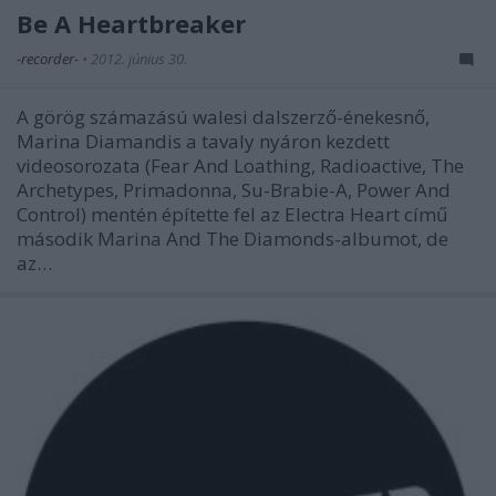
Be A Heartbreaker
-recorder-
•
2012. június 30.
A görög számazású walesi dalszerző-énekesnő,
Marina Diamandis a tavaly nyáron kezdett
videosorozata (Fear And Loathing, Radioactive, The
Archetypes, Primadonna, Su-Brabie-A, Power And
Control) mentén építette fel az Electra Heart című
második Marina And The Diamonds-albumot, de
az…