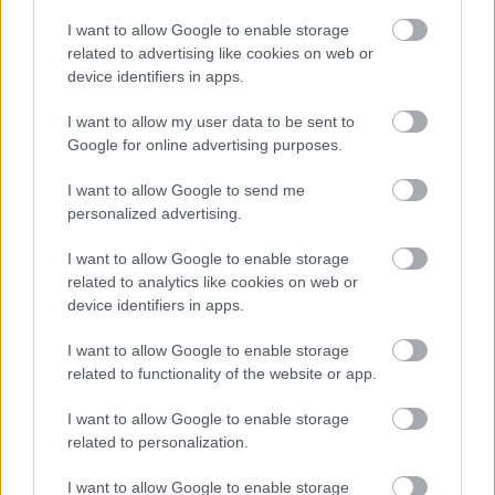
I want to allow Google to enable storage
related to advertising like cookies on web or
device identifiers in apps.
I want to allow my user data to be sent to
Google for online advertising purposes.
I want to allow Google to send me
Túl ronda volt, dolgozni kellett még a
personalized advertising.
klipjén
I want to allow Google to enable storage
recordernews
•
2012. szeptember 30.
related to analytics like cookies on web or
device identifiers in apps.
A Marina And The Diamonds néven ismert görög
I want to allow Google to enable storage
származású énekesnő, Marina Diamandis Twitterén
related to functionality of the website or app.
közölte még a hét elején, teljesen nyugodt
hangnemben, hogy kiadója, az Atlantic a fenti
I want to allow Google to enable storage
indokkal nem engedte nyilvánosságra hozni How To
related to personalization.
Be A Heartbreaker című dalához frissen…
I want to allow Google to enable storage