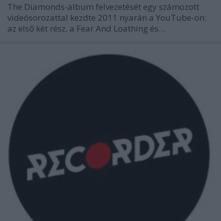
The Diamonds-album felvezetését egy számozott
videósorozattal kezdte 2011 nyarán a YouTube-on:
az első két rész, a Fear And Loathing és…