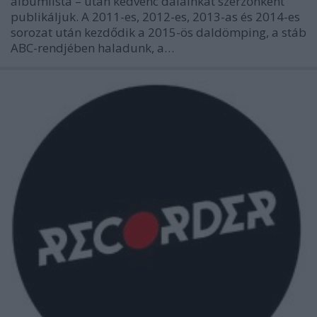
albumlista – után kedvenc dalainkat szerzőnként
publikáljuk. A 2011-es, 2012-es, 2013-as és 2014-es
sorozat után kezdődik a 2015-ös daldömping, a stáb
ABC-rendjében haladunk, a…