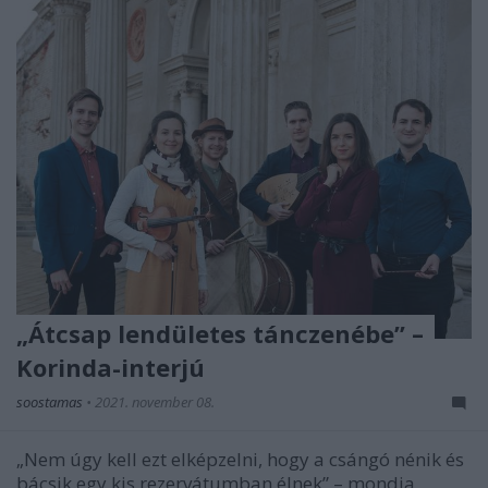
„Átcsap lendületes tánczenébe” –
Korinda-interjú
soostamas
•
2021. november 08.
„Nem úgy kell ezt elképzelni, hogy a csángó nénik és
bácsik egy kis rezervátumban élnek” – mondja