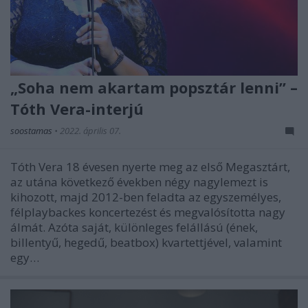
„Soha nem akartam popsztár lenni” –
Tóth Vera-interjú
soostamas
•
2022. április 07.
Tóth Vera 18 évesen nyerte meg az első Megasztárt,
az utána következő években négy nagylemezt is
kihozott, majd 2012-ben feladta az egyszemélyes,
félplaybackes koncertezést és megvalósította nagy
álmát. Azóta saját, különleges felállású (ének,
billentyű, hegedű, beatbox) kvartettjével, valamint
egy…