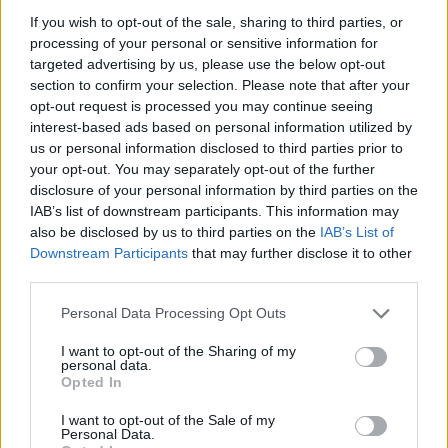
If you wish to opt-out of the sale, sharing to third parties, or
processing of your personal or sensitive information for
targeted advertising by us, please use the below opt-out
section to confirm your selection. Please note that after your
opt-out request is processed you may continue seeing
interest-based ads based on personal information utilized by
us or personal information disclosed to third parties prior to
your opt-out. You may separately opt-out of the further
disclosure of your personal information by third parties on the
IAB’s list of downstream participants. This information may
also be disclosed by us to third parties on the
IAB’s List of
Downstream Participants
that may further disclose it to other
third parties.
Please note that this website/app uses one or more Google
Personal Data Processing Opt Outs
services and may gather and store information including but
„Az úszómedence alján leselkedő
not limited to your visit or usage behaviour. You may click to
I want to opt-out of the Sharing of my
personal data.
grant or deny consent to Google and its third-party tags to
cápa többeknek megvolt” – Jónás
Opted In
use your data for below specified purposes in below Google
Vera és Soharóza-interjú
consent section.
I want to opt-out of the Sale of my
Personal Data.
srecorder
•
2022. március 03.