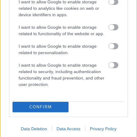
I want to allow Google to enable storage
related to analytics like cookies on web or
device identifiers in apps.
Szombaton ünnepi Kaláka-koncert a
I want to allow Google to enable storage
Marcziban!
related to functionality of the website or app.
vferi
•
2021. december 21.
I want to allow Google to enable storage
related to personalization.
Ha karácsony, akkor Kaláka. Nincs is ezen mit
I want to allow Google to enable storage
taglalni, aki volt már, az mindig szeretne újra menni,
related to security, including authentication
aki még nem, annak épp itt az ideje, hogy beszálljon
functionality and fraud prevention, and other
ebbe a nagyszerű hagyományba.
user protection.
CONFIRM
Data Deletion
Data Access
Privacy Policy