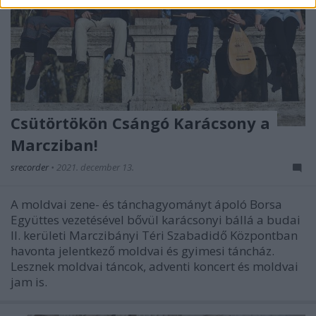
Csütörtökön Csángó Karácsony a
Marcziban!
srecorder
•
2021. december 13.
A moldvai zene- és tánchagyományt ápoló Borsa
Együttes vezetésével bővül karácsonyi bállá a budai
II. kerületi Marczibányi Téri Szabadidő Központban
havonta jelentkező moldvai és gyimesi táncház.
Lesznek moldvai táncok, adventi koncert és moldvai
jam is.