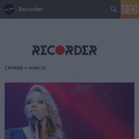
Recorder
Címkék
»
marczi