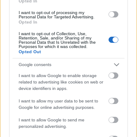
Opted In
I want to opt-out of processing my
Nem csak gyerekeknek szóló, nem csak
Personal Data for Targeted Advertising.
fantáziavilágban játszódó meselemezt adott ki 2021
Opted In
végén Jónás Vera és a Soharóza kórus. A nyolcas sáv
egy hatodikos kisfiú hétköznapjait követi végig, de a
I want to opt-out of Collection, Use,
Retention, Sale, and/or Sharing of my
lemez felnőttek számára is élvezhető, sőt: a
Personal Data that Is Unrelated with the
Purposes for which it was collected.
gyerekkori traumák feldolgozása, a különféle
Opted Out
műfajok…
Google consents
I want to allow Google to enable storage
related to advertising like cookies on web or
device identifiers in apps.
I want to allow my user data to be sent to
Google for online advertising purposes.
I want to allow Google to send me
personalized advertising.