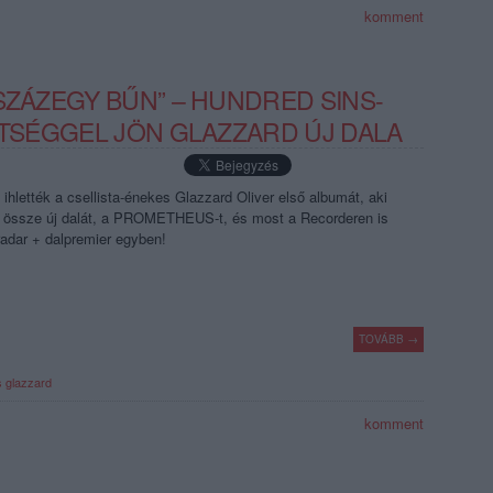
komment
SZÁZEGY BŰN” – HUNDRED SINS-
LTSÉGGEL JÖN GLAZZARD ÚJ DALA
ihlették a csellista-énekes Glazzard Oliver első albumát, aki
a össze új dalát, a PROMETHEUS-t, és most a Recorderen is
adar + dalpremier egyben!
TOVÁBB →
s
glazzard
komment