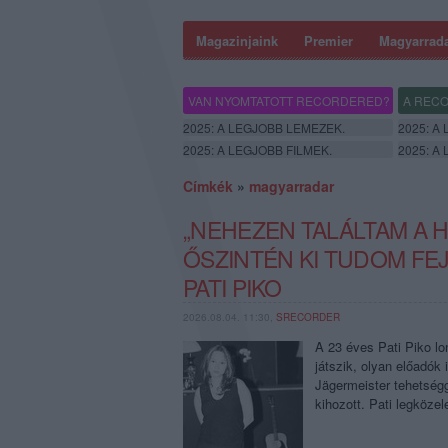
Magazinjaink
Premier
Magyarrad
VAN NYOMTATOTT RECORDERED?
A RECO
2025: A LEGJOBB LEMEZEK.
2025: A
2025: A LEGJOBB FILMEK.
2025: A
Címkék
»
magyarradar
„NEHEZEN TALÁLTAM A 
ŐSZINTÉN KI TUDOM FE
PATI PIKO
2026.08.04. 11:30,
SRECORDER
A 23 éves Pati Piko lo
játszik, olyan előadók
Jägermeister tehetség
kihozott. Pati legköze