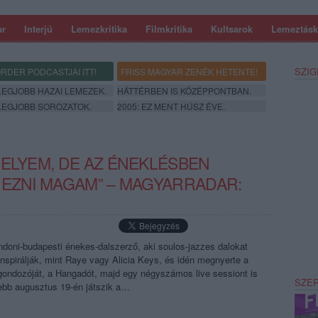
ar
Interjú
Lemezkritika
Filmkritika
Kultsarok
Lemeztásk
SZIG
RDER PODCASTJAI ITT!
FRISS MAGYAR ZENÉK HETENTE!
 LEGJOBB HAZAI LEMEZEK.
HÁTTÉRBEN IS KÖZÉPPONTBAN.
 LEGJOBB SOROZATOK.
2005: EZ MENT HÚSZ ÉVE.
HELYEM, DE AZ ÉNEKLÉSBEN
JEZNI MAGAM” – MAGYARRADAR:
ndoni-budapesti énekes-dalszerző, aki soulos-jazzes dalokat
 inspirálják, mint Raye vagy Alicia Keys, és idén megnyerte a
gondozóját, a Hangadót, majd egy négyszámos live sessiont is
SZE
lebb augusztus 19-én játszik a…