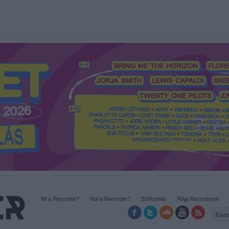
Mi a Recorder?
Hol a Recorder?
Előfizetés
Régi Recorderek