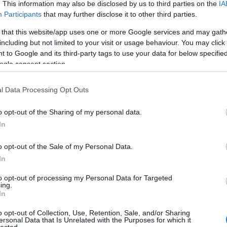
. This information may also be disclosed by us to third parties on the
IA
Participants
that may further disclose it to other third parties.
 alter, hanem poszt-rockos, metálos irányból közelítve: új klippel
rderen, amit egy híres Borges-novella ihletett. Magyarradar +
 that this website/app uses one or more Google services and may gath
including but not limited to your visit or usage behaviour. You may click 
 to Google and its third-party tags to use your data for below specifi
ogle consent section.
TOVÁBB →
l Data Processing Opt Outs
o opt-out of the Sharing of my personal data.
In
komment
o opt-out of the Sale of my Personal Data.
In
 SZERELEMRŐL, VAGY AZ
MAGYARRADAR: BOGARAM
to opt-out of processing my Personal Data for Targeted
ing.
In
ő EP-jével a családi vállalkozásban működő budapesti
o opt-out of Collection, Use, Retention, Sale, and/or Sharing
am, akik le se tagadhatnák Nick Hornby, a 30Y és Sam Fender
ersonal Data that Is Unrelated with the Purposes for which it
lected.