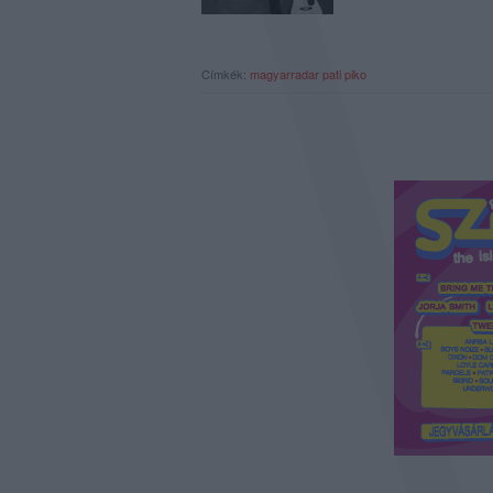
Címkék:
magyarradar
pati piko