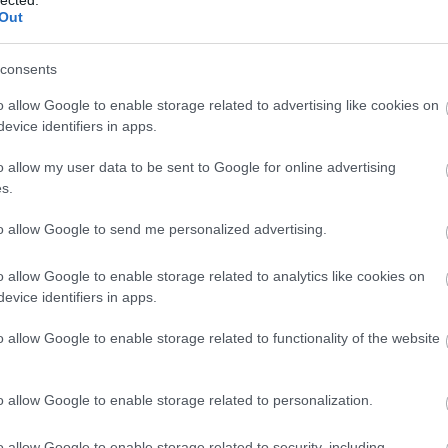
karják. A Szívem tücske megjelenése után most a Recorderen is
Out
consents
TOVÁBB →
o allow Google to enable storage related to advertising like cookies on
evice identifiers in apps.
o allow my user data to be sent to Google for online advertising
komment
s.
to allow Google to send me personalized advertising.
ZÜRKE HÉTKÖZNAPOK – ITT A
o allow Google to enable storage related to analytics like cookies on
evice identifiers in apps.
edőltek a pop-punkba, alapított egy shoegaze-es, emós
o allow Google to enable storage related to functionality of the website
i, amiben a '90-es évek és a Dinosaur Jr. iránti rajongását is
lomutazós konceptkislemezük (Álomfogó) után most első EP-jükkel
a zenekart is bemutatják a…
o allow Google to enable storage related to personalization.
o allow Google to enable storage related to security, including