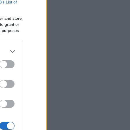
B’s List of
er and store
to grant or
ed purposes