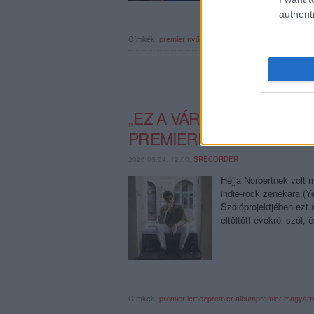
authenti
Címkék:
premier
nyűg
magyarradar
ep-premier
plazúr
„EZ A VÁROS TÚL SZÉP 
PREMIEREN HĒYA ELSŐ
2026.05.04. 12:00,
SRECORDER
Héjja Norbertnek volt 
indie-rock zenekara (Ye
Szólóprojektjében ezt a
eltöltött évekről szól,
Címkék:
premier
lemezpremier
albumpremier
magyarr