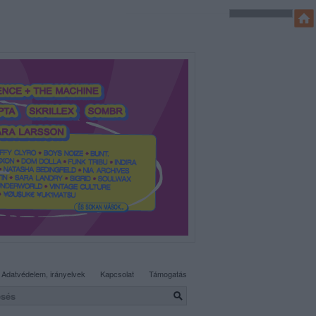
SÜTI BEÁLLÍTÁSOK MÓDOSÍTÁSA
Adatvédelem, irányelvek
Kapcsolat
Támogatás