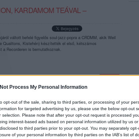
ION, KARDAMOM TEÁVAL –
járól váltott befelé figyelős soul-jazz-popra a CRDMM, akik Weil
e Qualitons, Kistehén) készítették el első, kétszámos
t a Recorderen is bemutatkoznak.
TOVÁBB →
Not Process My Personal Information
komment
to opt-out of the sale, sharing to third parties, or processing of your per
formation for targeted advertising by us, please use the below opt-out s
r selection. Please note that after your opt-out request is processed y
eing interest-based ads based on personal information utilized by us or
ÖTTÜNK A TŰZ, VÁROK, LESBEN,
disclosed to third parties prior to your opt-out. You may separately opt-
 KIÚT” – KONOK-KLIPPREMIER
losure of your personal information by third parties on the IAB’s list of