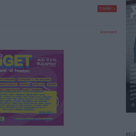
TOVÁBB →
komment
BEL