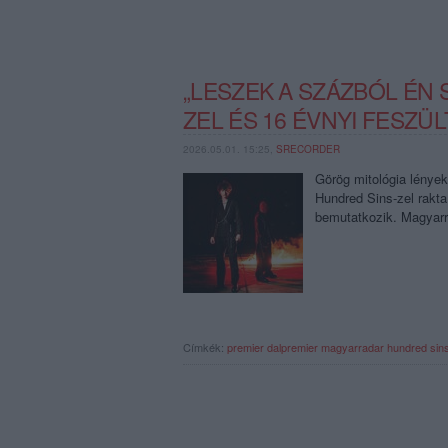
„LESZEK A SZÁZBÓL ÉN 
ZEL ÉS 16 ÉVNYI FESZÜ
2026.05.01. 15:25,
SRECORDER
Görög mitológia lények 
Hundred Sins-zel rakt
bemutatkozik. Magyarr
Címkék:
premier
dalpremier
magyarradar
hundred sin