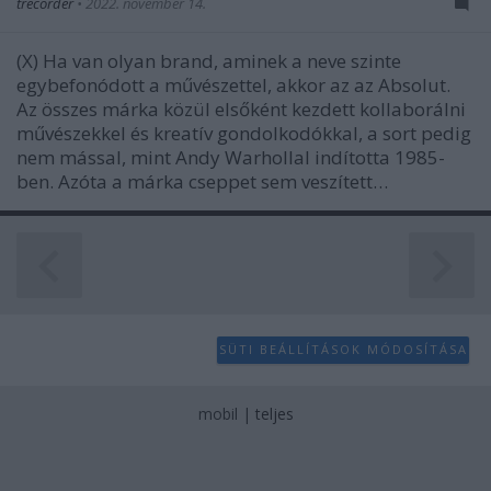
trecorder
•
2022. november 14.
(X) Ha van olyan brand, aminek a neve szinte
egybefonódott a művészettel, akkor az az Absolut.
Az összes márka közül elsőként kezdett kollaborálni
művészekkel és kreatív gondolkodókkal, a sort pedig
nem mással, mint Andy Warhollal indította 1985-
ben. Azóta a márka cseppet sem veszített…
SÜTI BEÁLLÍTÁSOK MÓDOSÍTÁSA
mobil
|
teljes