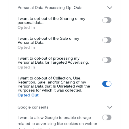
Please note that this website/app uses one or more Google
Personal Data Processing Opt Outs
services and may gather and store information including but
not limited to your visit or usage behaviour. You may click to
I want to opt-out of the Sharing of my
personal data.
grant or deny consent to Google and its third-party tags to
Opted In
use your data for below specified purposes in below Google
consent section.
I want to opt-out of the Sale of my
Personal Data.
Opted In
I want to opt-out of processing my
Personal Data for Targeted Advertising.
Opted In
I want to opt-out of Collection, Use,
A Carson Comáé a legjobb klip,
Retention, Sale, and/or Sharing of my
Personal Data that Is Unrelated with the
Azahriah és a Kispál és a Borz is a
Purposes for which it was collected.
Opted Out
nyertesek között
Google consents
srecorder
•
2023. november 10.
I want to allow Google to enable storage
Csütörtök este átadták a 07. Magyar Klipszemle
related to advertising like cookies on web or