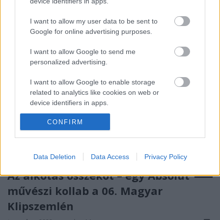
díjait, soha nem volt még ennyi díjazott a gálán.
device identifiers in apps.
I want to allow my user data to be sent to
Google for online advertising purposes.
I want to allow Google to send me
personalized advertising.
I want to allow Google to enable storage
related to analytics like cookies on web or
device identifiers in apps.
CONFIRM
I want to allow Google to enable storage
related to functionality of the website or app.
I want to allow Google to enable storage
Data Deletion
Data Access
Privacy Policy
related to personalization.
Az alkotás összeköt – egy Absolut
I want to allow Google to enable storage
művészi kollab a 06. Magyar
related to security, including authentication
Klipszemlén
functionality and fraud prevention, and other
user protection.