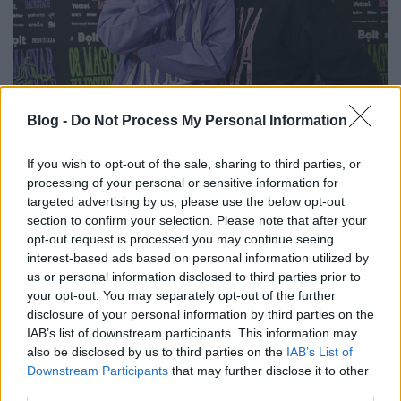
Elindult a nevezés a Magyar
Blog -
Do Not Process My Personal Information
Klipszemlére
If you wish to opt-out of the sale, sharing to third parties, or
srecorder
•
2025. szeptember 02.
processing of your personal or sensitive information for
targeted advertising by us, please use the below opt-out
Szeptember 1. és 12. között lehet nevezni a 09.
section to confirm your selection. Please note that after your
Magyar Klipszemlére, az ország videoklip-
opt-out request is processed you may continue seeing
fesztiváljára, ahol az előadók mellett a rendezőket,
interest-based ads based on personal information utilized by
operatőröket és a teljes kreatív, filmes és zenés
us or personal information disclosed to third parties prior to
szakmát is ünnepeljük. A versenyprogram vetítése és
your opt-out. You may separately opt-out of the further
az azt követő ünnepélyes díjátadó november 6-án
disclosure of your personal information by third parties on the
lesz,…
IAB’s list of downstream participants. This information may
also be disclosed by us to third parties on the
IAB’s List of
Downstream Participants
that may further disclose it to other
third parties.