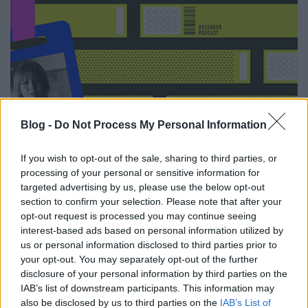
Blog -
Do Not Process My Personal Information
If you wish to opt-out of the sale, sharing to third parties, or
processing of your personal or sensitive information for
targeted advertising by us, please use the below opt-out
"Nem tudok úgy dalt írni, hogy
section to confirm your selection. Please note that after your
közben ott van valaki" - Barkóczi
opt-out request is processed you may continue seeing
interest-based ads based on personal information utilized by
Noémi A Nagy Évem podcastban
us or personal information disclosed to third parties prior to
vferi
•
2021. október 10.
your opt-out. You may separately opt-out of the further
disclosure of your personal information by third parties on the
IAB’s list of downstream participants. This information may
A Nagy Évem podcast nyolcadik adásának vendége
also be disclosed by us to third parties on the
IAB’s List of