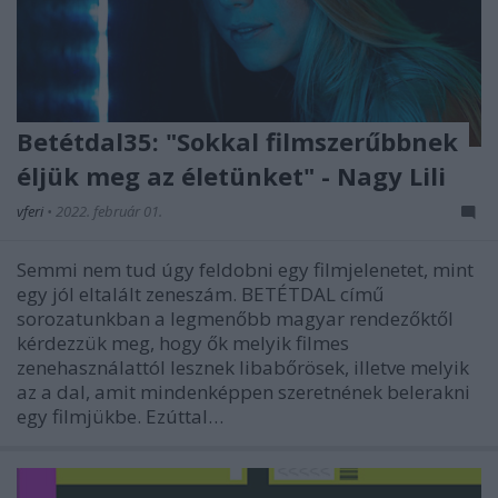
Betétdal35: "Sokkal filmszerűbbnek
éljük meg az életünket" - Nagy Lili
vferi
•
2022. február 01.
Semmi nem tud úgy feldobni egy filmjelenetet, mint
egy jól eltalált zeneszám. BETÉTDAL című
sorozatunkban a legmenőbb magyar rendezőktől
kérdezzük meg, hogy ők melyik filmes
zenehasználattól lesznek libabőrösek, illetve melyik
az a dal, amit mindenképpen szeretnének belerakni
egy filmjükbe. Ezúttal…