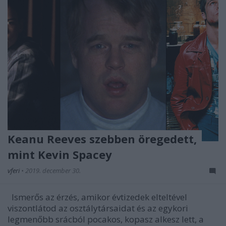
Keanu Reeves szebben öregedett,
mint Kevin Spacey
vferi
•
2019. december 30.
Ismerős az érzés, amikor évtizedek elteltével
viszontlátod az osztálytársaidat és az egykori
legmenőbb srácból pocakos, kopasz alkesz lett, a