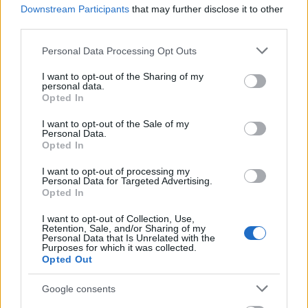
Barkóczi Noémi, énekes-dalszerző, animációs
Downstream Participants
that may further disclose it to other
filmkészítő, akinek második albuma, a Dolgom
third parties.
volt már most az egyik kedvenc magyar lemezünk
idén. Keresd az adást a Spotifyon, a Google
Please note that this website/app uses one or more Google
Personal Data Processing Opt Outs
Podcastban, az Apple Podcastsban vagy más ismert
services and may gather and store information including but
podcasthallgató…
not limited to your visit or usage behaviour. You may click to
I want to opt-out of the Sharing of my
personal data.
grant or deny consent to Google and its third-party tags to
Opted In
use your data for below specified purposes in below Google
consent section.
I want to opt-out of the Sale of my
Personal Data.
Opted In
I want to opt-out of processing my
Personal Data for Targeted Advertising.
Opted In
I want to opt-out of Collection, Use,
Retention, Sale, and/or Sharing of my
Personal Data that Is Unrelated with the
Purposes for which it was collected.
Opted Out
Google consents