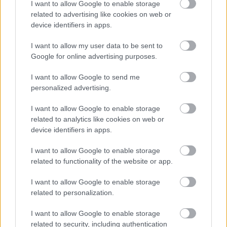
I want to allow Google to enable storage
A tíz legjobb werkfilm a világon
related to advertising like cookies on web or
device identifiers in apps.
vferi
•
2021. szeptember 26.
I want to allow my user data to be sent to
A legtöbb werkfilmben rendezők és színészek
Google for online advertising purposes.
ismételgetik, hogy mennyire jó hangulatú volt a
forgatás. Az igazán jók viszont megmutatják, hogy
I want to allow Google to send me
egy forgatás milyen fantasztikus, vicces és tragikus,
personalized advertising.
frusztráló, unalmas meg csodálatos. A legeslegjobb
werkfilmek pedig felérnek egy filmes iskolával.…
I want to allow Google to enable storage
related to analytics like cookies on web or
device identifiers in apps.
I want to allow Google to enable storage
related to functionality of the website or app.
I want to allow Google to enable storage
related to personalization.
I want to allow Google to enable storage
related to security, including authentication