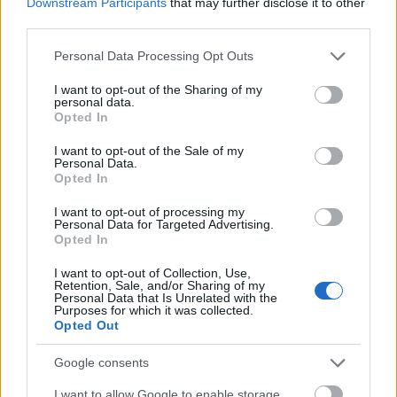
Downstream Participants
that may further disclose it to other
third parties.
Please note that this website/app uses one or more Google
Personal Data Processing Opt Outs
services and may gather and store information including but
not limited to your visit or usage behaviour. You may click to
I want to opt-out of the Sharing of my
personal data.
grant or deny consent to Google and its third-party tags to
Opted In
use your data for below specified purposes in below Google
consent section.
I want to opt-out of the Sale of my
Pénteken Lee Olivér a MáraiKultban!
Personal Data.
Opted In
srecorder
•
2023. november 21.
I want to opt-out of processing my
Personal Data for Targeted Advertising.
Az ék frontembere és a grunge szupergroup Trillion
Opted In
gitárosa, Lee Olivér évek óta zenél már szólóban
is, november 24-én a MáraiKultban viszont már új
I want to opt-out of Collection, Use,
Retention, Sale, and/or Sharing of my
zenekarával lép fel a saját neve alatt. Akusztikus
Personal Data that Is Unrelated with the
rockolás, érzékeny történetmesélés – ez lesz Olivér
Purposes for which it was collected.
Opted Out
első koncertje az egész életét megváltoztató…
Google consents
I want to allow Google to enable storage