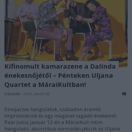
Kifinomult kamarazene a Dalinda
énekesnőjétől – Pénteken Uljana
Quartet a MáraiKultban!
srecorder
•
2024. január 09.
Etnojazzes hangulatok, szabadon áramló
improvizációk és egy magával ragadó énekesnő:
Paár Julcsi január 12-én a MáraiKult intim
hangulatú, akusztikus sorozatán játszik az Uljana