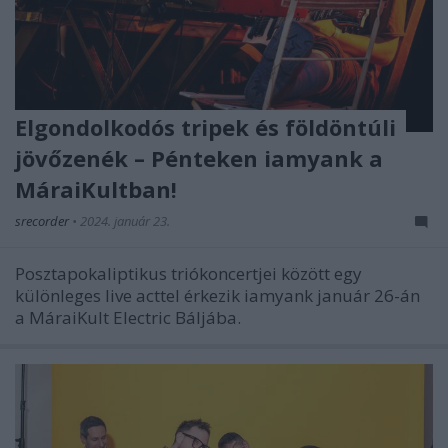
Elgondolkodós tripek és földöntúli
jövőzenék – Pénteken iamyank a
MáraiKultban!
srecorder
•
2024. január 23.
Posztapokaliptikus triókoncertjei között egy
különleges live acttel érkezik iamyank január 26-án
a MáraiKult Electric Báljába.