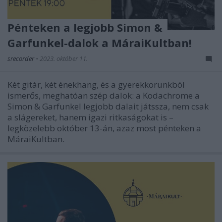
Pénteken a legjobb Simon &
Garfunkel-dalok a MáraiKultban!
srecorder
•
2023. október 11.
Két gitár, két énekhang, és a gyerekkorunkból
ismerős, meghatóan szép dalok: a Kodachrome a
Simon & Garfunkel legjobb dalait játssza, nem csak
a slágereket, hanem igazi ritkaságokat is –
legközelebb október 13-án, azaz most pénteken a
MáraiKultban.