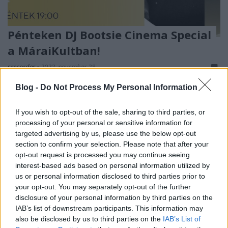
Pénteken DJ Bootsie Cinema Special
a MáraiKultban!
srecorder
•
2023. november 28.
Blog -
Do Not Process My Personal Information
Éteri ambienttel és különleges, a zenével
egyenértékű vizuállal készül DJ Bootsie, a magyar
If you wish to opt-out of the sale, sharing to third parties, or
hiphop és elektronikus zene egyik legfontosabb
processing of your personal or sensitive information for
alakja december elsején, azaz most pénteken a
targeted advertising by us, please use the below opt-out
MáraiKult Electric Báljára.
section to confirm your selection. Please note that after your
opt-out request is processed you may continue seeing
interest-based ads based on personal information utilized by
us or personal information disclosed to third parties prior to
your opt-out. You may separately opt-out of the further
disclosure of your personal information by third parties on the
IAB’s list of downstream participants. This information may
also be disclosed by us to third parties on the
IAB’s List of