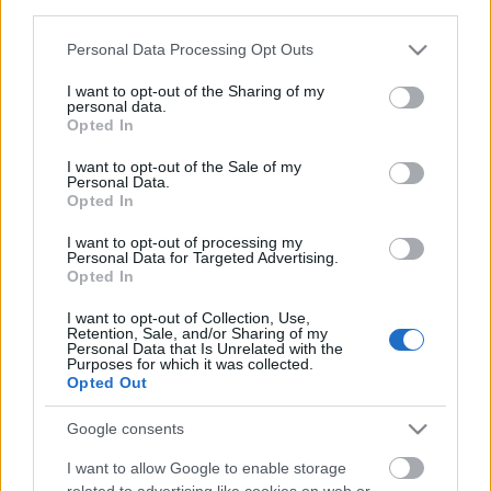
third parties.
Please note that this website/app uses one or more Google
Personal Data Processing Opt Outs
services and may gather and store information including but
not limited to your visit or usage behaviour. You may click to
I want to opt-out of the Sharing of my
personal data.
grant or deny consent to Google and its third-party tags to
Opted In
use your data for below specified purposes in below Google
consent section.
I want to opt-out of the Sale of my
Personal Data.
Opted In
I want to opt-out of processing my
Personal Data for Targeted Advertising.
Opted In
Lotic: Power (lemezkritika)
I want to opt-out of Collection, Use,
Retention, Sale, and/or Sharing of my
Personal Data that Is Unrelated with the
rerecorder
•
2018. szeptember 03.
Purposes for which it was collected.
Opted Out
A jövőzenés, töredezett elektronikára manapság a
Google consents
glitch helyett a deconstructed club a hívószó, és
végül Lotic - számos remek EP, kislemez - utáni
I want to allow Google to enable storage
debütáló albumára áll a kifejezés. Alaposan
related to advertising like cookies on web or