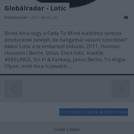
user protection.
Globálradar - Lotic
Frontrecorder
•
2015. április 24.
Bírod Arca vagy a Fade To Mind kiadóhoz tartozó
producerek zenéjét, de hallgatnál valami szexibbet?
Akkor Lotic a te embered! Indulás: 2011. Honnan:
Houston / Berlin. Stílus: Elect-lotic. Kiadók:
#FEELINGS, Sci-Fi & Fantasy, Janus Berlin, ‎Tri Angle.
Olyan, mint Arca tüzesebb,…
SÜTI BEÁLLÍTÁSOK MÓDOSÍTÁSA
mobil
|
teljes