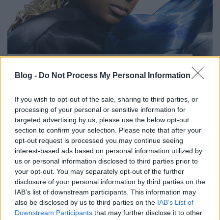
Dráma a legmagasabb hőfokon -
plusz súlyos basszusok, kattogások.
Blog -
Do Not Process My Personal Information
Lotic: Water (lemezkritika)
If you wish to opt-out of the sale, sharing to third parties, or
RRRecorder
•
2022. február 12.
processing of your personal or sensitive information for
targeted advertising by us, please use the below opt-out
section to confirm your selection. Please note that after your
Lotic az utóbbi évtized legizgalmasabb DJ-jeként
opt-out request is processed you may continue seeing
indult, majd saját zenéket is elkezdett kiadni,
interest-based ads based on personal information utilized by
és Water című lemezén állt össze, hogy mit is akar
us or personal information disclosed to third parties prior to
csinálni - a legjobb leírás rá az, hogy dekonstruált
your opt-out. You may separately opt-out of the further
elektronikus opera. Ez a kritika először a Recorder
disclosure of your personal information by third parties on the
magazin 90. számában jelent meg.
IAB’s list of downstream participants. This information may
also be disclosed by us to third parties on the
IAB’s List of
Downstream Participants
that may further disclose it to other