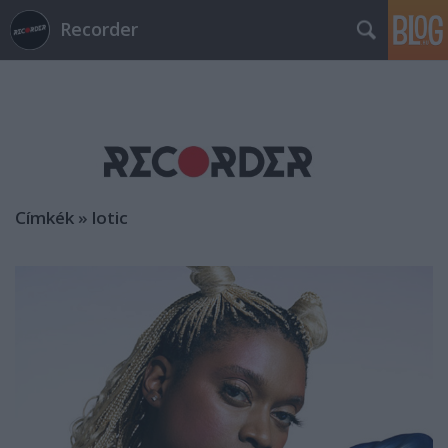
Recorder
Címkék
»
lotic