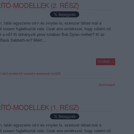
ÍTÓ-MODELLEK (2. RÉSZ)
 talán egyszerre cd-n és vinylen is, ezerszer láttad már a
ól sosem foglalkoztál vele. Csak arra emlékszel, hogy valami nő
 az a nő? Ki dohányzik piros ruhában Bob Dylan mellett? Ki az
ő Black Sabbath-on? Miért…
TOVÁBB →
ó
első emelet
kft
vampire weekend
rec039
komment
ÍTÓ-MODELLEK (1. RÉSZ)
 talán egyszerre cd-n és vinylen is, ezerszer láttad már a
ól sosem foglalkoztál vele. Csak arra emlékszel, hogy valami nő