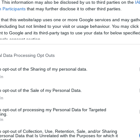
számos, nagyjelenetet ábrázoló címlapig. Fotórecorder-
. This information may also be disclosed by us to third parties on the
IA
 epizódja.
Participants
that may further disclose it to other third parties.
 that this website/app uses one or more Google services and may gath
including but not limited to your visit or usage behaviour. You may click 
TOVÁBB →
 to Google and its third-party tags to use your data for below specifi
ogle consent section.
t jános
rec058
komment
l Data Processing Opt Outs
o opt-out of the Sharing of my personal data.
ÉRIÁBA ILLŐ LEMEZBORÍTÓI EGY
In
o opt-out of the Sale of my Personal Data.
In
című könyvben ötszáz albumborítót gyűjtöttek össze, amelyeket
to opt-out of processing my Personal Data for Targeted
k terveztek, mint Andy Warhol, Raymond Pettibon vagy éppen
ing.
zek és művészek közti kollaborációkat az ötvenes évektől
In
tatja be az album, amelyben interjúk…
o opt-out of Collection, Use, Retention, Sale, and/or Sharing
ersonal Data that Is Unrelated with the Purposes for which it
lected.