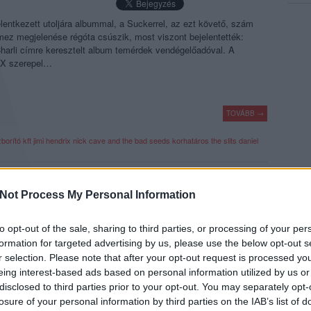
lentkezett utoljára albummal, a Suckerrel, az ezt követő, szám
mez megjelenése régóta csúszik, most viszont bejelentették:
harli címre keresztelt album temérdek vendégelőadóval. A
CX szerepel…
TOVÁBB →
borító
kft
jimi hendrix
nick cave and the bad seeds
korhatáros
the slits
daniel
·
1
trackback
komment
Not Process My Personal Information
BAN TÖRTÉNIK VALAMI” – HUSCHIT
to opt-out of the sale, sharing to third parties, or processing of your per
formation for targeted advertising by us, please use the below opt-out s
9.)
r selection. Please note that after your opt-out request is processed y
eing interest-based ads based on personal information utilized by us or
disclosed to third parties prior to your opt-out. You may separately opt-
 lemezborító-fotózás egyik kiemelkedő alakja, nevéhez számos
losure of your personal information by third parties on the IAB’s list of
ődik a Szörényi-féle betiltott, legendás Utazástól, az ikonikus