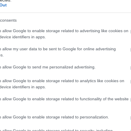
Out
TOVÁBB →
consents
komment
o allow Google to enable storage related to advertising like cookies on
evice identifiers in apps.
AGY TÉNYLEG ÉN VAGYOK AZ
o allow my user data to be sent to Google for online advertising
s.
?
to allow Google to send me personalized advertising.
 játék megunhatatlan: térképbe illesztve, gyerekekkel
o allow Google to enable storage related to analytics like cookies on
estve, ételként tálalva, betűmódosítással átértelmezve, megannyi
evice identifiers in apps.
overek kifordítására, és nyilván fogunk is még. Egy amerikai
rítókra montírozta magát új…
o allow Google to enable storage related to functionality of the website
TOVÁBB →
o allow Google to enable storage related to personalization.
o allow Google to enable storage related to security, including