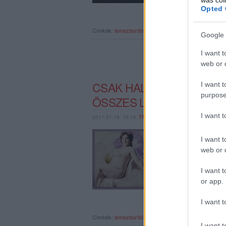
Opted 
Címkék:
lemezborító
holly herndon
zene és művészet
Google 
I want t
web or d
CSAK HALLUCINÁLOK, V
I want t
purpose
ÖSSZES LEMEZBORÍTÓN
I want 
2017.01.18. 15:15,
FRONTRECORDER
A lemezborítókkal való
I want t
rekonstruálva, arcra f
web or d
ötletet láttunk már a c
producer most lemezbo
I want t
or app.
I want t
Címkék:
lemezborító
albumborító
moon bounce
I want t