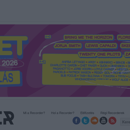
Mi a Recorder?
Hol a Recorder?
Előfizetés
Régi Recorderek