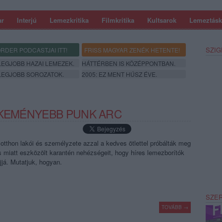
ar
Interjú
Lemezkritika
Filmkritika
Kultsarok
Lemeztásk
SZIG
RDER PODCASTJAI ITT!
FRISS MAGYAR ZENÉK HETENTE!
 LEGJOBB HAZAI LEMEZEK.
HÁTTÉRBEN IS KÖZÉPPONTBAN.
 LEGJOBB SOROZATOK.
2005: EZ MENT HÚSZ ÉVE.
GKEMÉNYEBB PUNK ARC
otthon lakói és személyzete azzal a kedves ötlettel próbálták meg
s miatt eszközölt karantén nehézségeit, hogy híres lemezborítók
újjá. Mutatjuk, hogyan.
SZE
TOVÁBB →