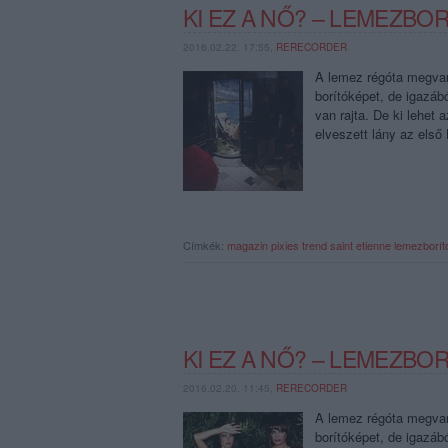
KI EZ A NŐ? – LEMEZBOR
2016.02.22. 17:55,
RERECORDER
A lemez régóta megvan,
borítóképet, de igazáb
van rajta. De ki lehet
elveszett lány az els
Címkék:
magazin
pixies
trend
saint etienne
lemezborít
KI EZ A NŐ? – LEMEZBOR
2016.02.20. 11:45,
RERECORDER
A lemez régóta megvan,
borítóképet, de igazáb