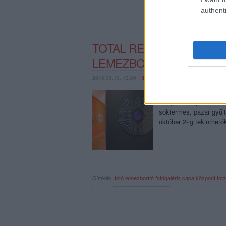
authenti
TOTAL RECORDS: FOTOG
LEMEZBORÍTÓ-KIÁLLÍTÁ
2016.06.19. 13:00,
RERECORDER
Total Records - Lemezb
Központban június 15-é
soktermes, pazar gyűj
október 2-ig tekinthet
Címkék:
fotó
lemezborító
fotógaléria
capa központ
tot