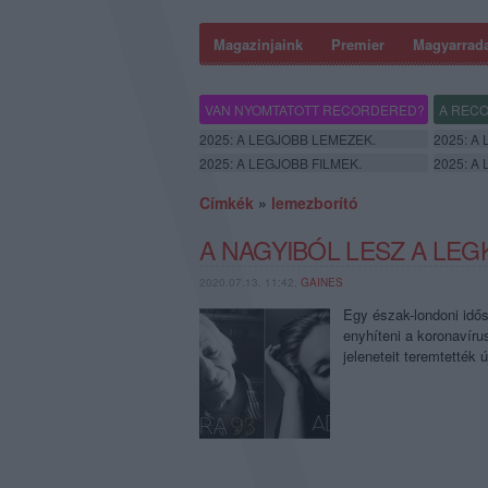
Magazinjaink
Premier
Magyarrad
VAN NYOMTATOTT RECORDERED?
A RECO
2025: A LEGJOBB LEMEZEK.
2025: A
2025: A LEGJOBB FILMEK.
2025: A
Címkék
»
lemezborító
A NAGYIBÓL LESZ A LE
2020.07.13. 11:42,
GAINES
Egy észak-londoni idős
enyhíteni a koronavíru
jeleneteit teremtették 