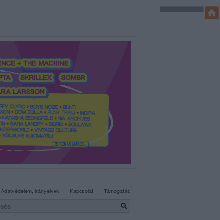
SÜTI BEÁLLÍTÁSOK MÓDOSÍTÁSA
Adatvédelem, irányelvek
Kapcsolat
Támogatás