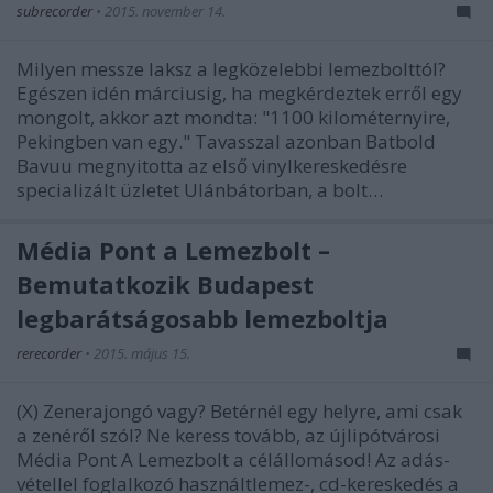
subrecorder
•
2015. november 14.
Milyen messze laksz a legközelebbi lemezbolttól?
Egészen idén márciusig, ha megkérdeztek erről egy
mongolt, akkor azt mondta: "1100 kilométernyire,
Pekingben van egy." Tavasszal azonban Batbold
Bavuu megnyitotta az első vinylkereskedésre
specializált üzletet Ulánbátorban, a bolt…
Média Pont a Lemezbolt –
Bemutatkozik Budapest
legbarátságosabb lemezboltja
rerecorder
•
2015. május 15.
(X) Zenerajongó vagy? Betérnél egy helyre, ami csak
a zenéről szól? Ne keress tovább, az újlipótvárosi
Média Pont A Lemezbolt a célállomásod! Az adás-
vétellel foglalkozó használtlemez-, cd-kereskedés a