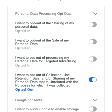
third parties.
Please note that this website/app uses one or more Google
Personal Data Processing Opt Outs
services and may gather and store information including but
not limited to your visit or usage behaviour. You may click to
I want to opt-out of the Sharing of my
personal data.
grant or deny consent to Google and its third-party tags to
Opted In
use your data for below specified purposes in below Google
consent section.
I want to opt-out of the Sale of my
Personal Data.
Opted In
I want to opt-out of processing my
Personal Data for Targeted Advertising.
Opted In
I want to opt-out of Collection, Use,
Retention, Sale, and/or Sharing of my
„Most olyan, mint A dzsungel
Personal Data that Is Unrelated with the
Purposes for which it was collected.
könyvében” – Lemezboltos körkép a
Opted Out
járványidőszakból
Google consents
Gaines
•
2020. június 16.
I want to allow Google to enable storage