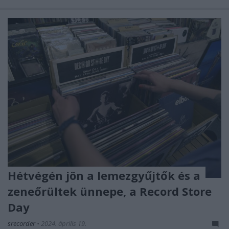
Hétvégén jön a lemezgyűjtők és a
zeneőrültek ünnepe, a Record Store
Day
srecorder
•
2024. április 19.