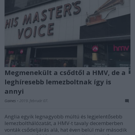
Megmenekült a csődtől a HMV, de a
leghíresebb lemezboltnak így is
annyi
Gaines
•
2019. február 07.
Anglia egyik legnagyobb múltú és legjelentősebb
lemezbolthálózatát, a HMV-t tavaly decemberben
vonták csődeljárás alá, hat éven belül már második