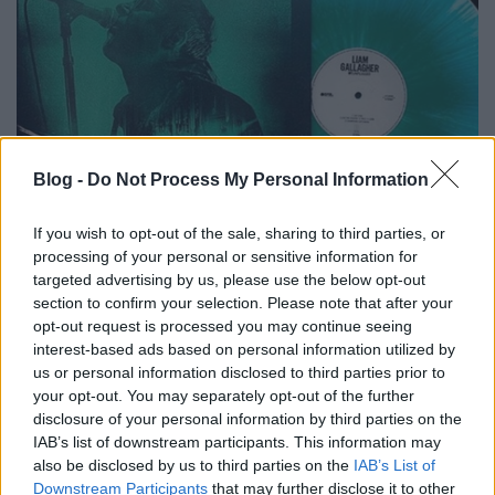
Blog -
Do Not Process My Personal Information
If you wish to opt-out of the sale, sharing to third parties, or
Rávetődtek a karanténból szabadult
processing of your personal or sensitive information for
targeted advertising by us, please use the below opt-out
angolok a vinylre
section to confirm your selection. Please note that after your
opt-out request is processed you may continue seeing
Gaines
•
2020. június 22.
interest-based ads based on personal information utilized by
us or personal information disclosed to third parties prior to
Egy friss brit mérés szerint megugrottak a
your opt-out. You may separately opt-out of the further
lemezeladási számok, amióta a karantén feloldása
disclosure of your personal information by third parties on the
óta ismét megnyíltak a nagyobb szigetországi
IAB’s list of downstream participants. This information may
lemezboltok.
also be disclosed by us to third parties on the
IAB’s List of
Downstream Participants
that may further disclose it to other