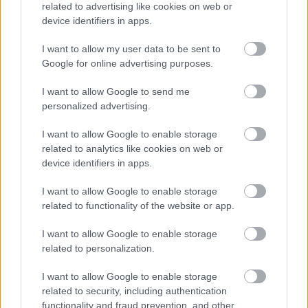
related to advertising like cookies on web or
A koronavírus-járvány a zeneipar egészét a padlóra
device identifiers in apps.
küldte, az előadók, a koncertszervezők, a szórakozó-
és koncerthelyszínek mellett a lemezboltok is
I want to allow my user data to be sent to
megsínylették a karanténidőszakot. Körbekérdeztük
Google for online advertising purposes.
több fővárosi (Wave, Musicland, Neon Music, Kalóz,
Deep) és egy vidéki lemezbolt (a dunaújvárosi 777…
I want to allow Google to send me
personalized advertising.
I want to allow Google to enable storage
related to analytics like cookies on web or
device identifiers in apps.
I want to allow Google to enable storage
related to functionality of the website or app.
I want to allow Google to enable storage
related to personalization.
I want to allow Google to enable storage
related to security, including authentication
functionality and fraud prevention, and other