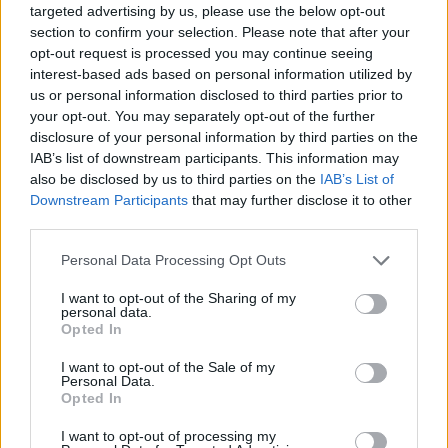
Kortárs ipari színház – Laibach az
targeted advertising by us, please use the below opt-out
section to confirm your selection. Please note that after your
A38-on (fotógaléria)
opt-out request is processed you may continue seeing
rerecorder
•
2017. november 16.
interest-based ads based on personal information utilized by
us or personal information disclosed to third parties prior to
your opt-out. You may separately opt-out of the further
Az 1980-ban alakult Laibach, amellett, hogy mindig
disclosure of your personal information by third parties on the
megmaradt egyedi, semmihez nem hasonlítható
IAB’s list of downstream participants. This information may
kívülállónak, számtalan különböző zenei korszakon
also be disclosed by us to third parties on the
IAB’s List of
haladt át az évtizedek alatt: volt zajos ős-indusztriál,
Downstream Participants
that may further disclose it to other
a Macbeth albumon kiteljesedő monumentális
third parties.
nagyzenekari darabok szólnak, vagy éppen pulzáló,
…
Please note that this website/app uses one or more Google
Personal Data Processing Opt Outs
services and may gather and store information including but
not limited to your visit or usage behaviour. You may click to
I want to opt-out of the Sharing of my
personal data.
grant or deny consent to Google and its third-party tags to
Opted In
use your data for below specified purposes in below Google
consent section.
I want to opt-out of the Sale of my
Personal Data.
Opted In
I want to opt-out of processing my