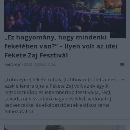
„Ez hagyomány, hogy mindenki
feketében van?” – Ilyen volt az idei
Fekete Zaj Fesztivál
FRecorder
•
2023. augusztus 26.
(Többnyire) fekete ruhák, (többnyire) sötét zenék... és
ezek ellenére újra a Fekete Zaj volt az év egyik
legsokszínűbb és legemberibb fesztiválja, régi,
sokadszor visszatérő nagy nevekkel, vadonatúj
kedvencekkel és elképesztően eklektikus zenei
felhozatallal.