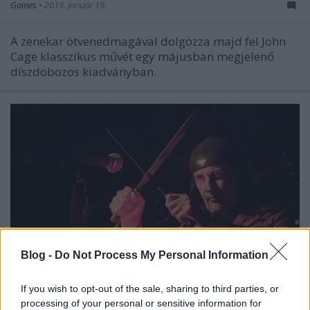
Gaines
•
2019. január 19.
A zenekar ötvenedmagával dolgozza majd fel John
Cage klasszikus művét egy májusban megjelenő
díszdobozos kiadványban.
Blog -
Do Not Process My Personal Information
If you wish to opt-out of the sale, sharing to third parties, or
processing of your personal or sensitive information for