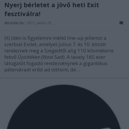
Nyerj bérletet a jövő heti Exit
fesztiválra!
Recorder.hu
•
2011. június 29.
(X) Idén is figyelemre méltó line-up jellemzi a
szerbiai Exitet, amelyet július 7. és 10. között
rendeznek meg a Szegedtől alig 110 kilométerre
fekvő Újvidéken (Novi Sad). A tavaly 165 ezer
látogatót fogadó rendezvénynek a gigantikus
péterváradi erőd ad otthont, de…