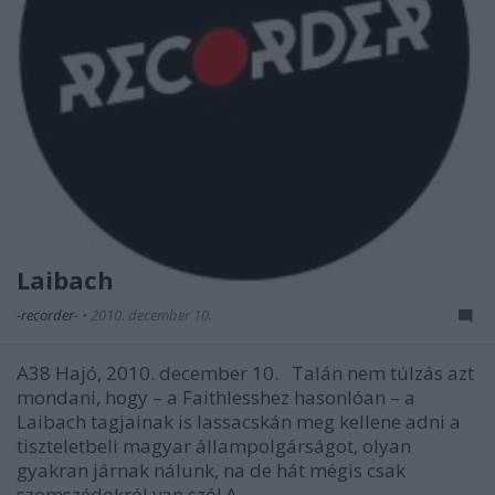
Laibach
-recorder-
•
2010. december 10.
A38 Hajó, 2010. december 10. Talán nem túlzás azt
mondani, hogy – a Faithlesshez hasonlóan – a
Laibach tagjainak is lassacskán meg kellene adni a
tiszteletbeli magyar állampolgárságot, olyan
gyakran járnak nálunk, na de hát mégis csak
szomszédokról van szó! A…