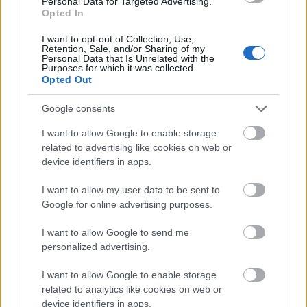
Personal Data for Targeted Advertising.
Opted In
I want to opt-out of Collection, Use,
Retention, Sale, and/or Sharing of my
Personal Data that Is Unrelated with the
Purposes for which it was collected.
Opted Out
Ma este Laibach az A38-on!
Google consents
I want to allow Google to enable storage
corecorder
•
2017. november 04.
related to advertising like cookies on web or
device identifiers in apps.
A szlovén Laibach a politikával átitatott indusztriális
zene legkiemelkedőbb zenekara, 1980 óta
I want to allow my user data to be sent to
folyamatosan aktívak – az azóta eltelt közel harminc
Google for online advertising purposes.
évben négy feldolgozás- és nyolc saját lemezük
jelent meg, az idei kilencedikre pedig Nietzschéhez
I want to allow Google to send me
fordultak inspirációért,…
personalized advertising.
I want to allow Google to enable storage
related to analytics like cookies on web or
device identifiers in apps.