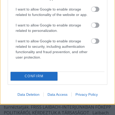
I want to allow Google to enable storage
related to functionality of the website or app.
I want to allow Google to enable storage
related to personalization.
I want to allow Google to enable storage
related to security, including authentication
functionality and fraud prevention, and other
user protection.
Ma Laibach az A38-on!
CONFIRM
rerecorder
•
2014. április 16.
A környék egyik legnagyobb, és a világ egyik
Data Deletion
Data Access
Privacy Policy
legsokkolóbb zenekara jön hozzánk a Laibach
személyében. Az indusztriál óriások új lemezüket
turnéztatják. FRISS LAIBACH-INTERJÚNKBAN FŐKÉPP
POLITIKÁRÓL KÉRDEZTÜK A TÁRSASÁGOT. Laibach