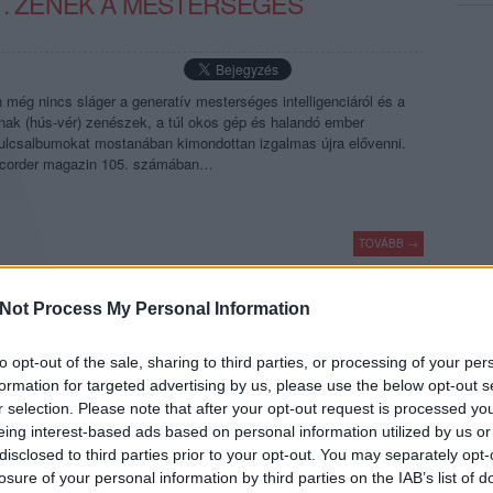
T. ZENÉK A MESTERSÉGES
 még nincs sláger a generatív mesterséges intelligenciáról és a
nak (hús-vér) zenészek, a túl okos gép és halandó ember
kulcsalbumokat mostanában kimondottan izgalmas újra elővenni.
Recorder magazin 105. számában…
TOVÁBB →
rséges intelligencia
target
bonanza banzai
blaze bayley
llewyn davis világa
Not Process My Personal Information
komment
to opt-out of the sale, sharing to third parties, or processing of your per
formation for targeted advertising by us, please use the below opt-out s
r selection. Please note that after your opt-out request is processed y
MBEN: JÖN IGGY POP, RÓISÍN
eing interest-based ads based on personal information utilized by us or
INAND ÉS A KRAFTWERK IS
disclosed to third parties prior to your opt-out. You may separately opt-
losure of your personal information by third parties on the IAB’s list of