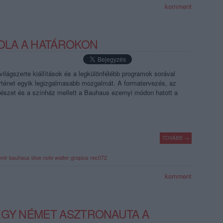
komment
KOLA A HATÁROKON
lágszerte kiállítások és a legkülönfélébb programok sorával
rténet egyik legizgalmasabb mozgalmát. A formatervezés, az
észet és a színház mellett a Bauhaus ezernyi módon hatott a
TOVÁBB →
mir
bauhaus
blue note
walter gropius
rec072
komment
EGY NÉMET ASZTRONAUTA A