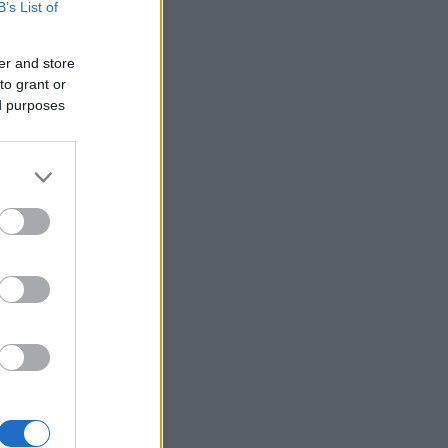
B’s List of
er and store
to grant or
ed purposes