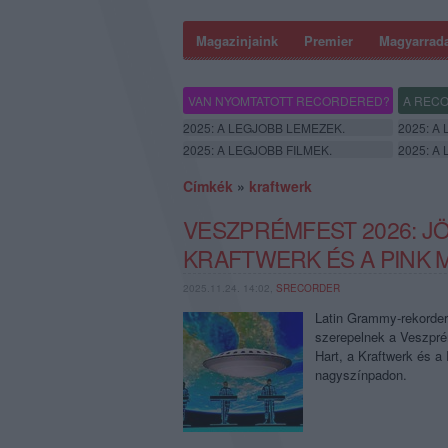
Magazinjaink
Premier
Magyarrad
VAN NYOMTATOTT RECORDERED?
A RECO
2025: A LEGJOBB LEMEZEK.
2025: A
2025: A LEGJOBB FILMEK.
2025: A
Címkék
»
kraftwerk
VESZPRÉMFEST 2026: JÖ
KRAFTWERK ÉS A PINK M
2025.11.24. 14:02,
SRECORDER
Latin Grammy-rekorder,
szerepelnek a Veszpré
Hart, a Kraftwerk és a 
nagyszínpadon.