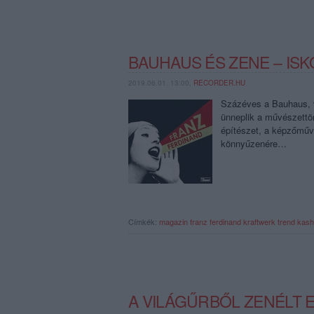
BAUHAUS ÉS ZENE – IS
2019.06.01. 13:00,
RECORDER.HU
Százéves a Bauhaus, vi
ünneplik a művészettö
építészet, a képzőműv
könnyűzenére…
Címkék:
magazin
franz ferdinand
kraftwerk
trend
kash
A VILÁGŰRBŐL ZENÉLT 