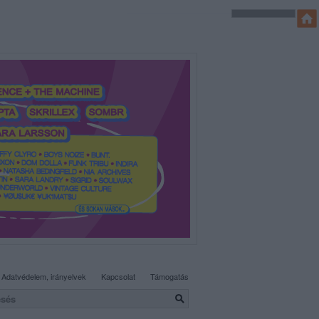
SÜTI BEÁLLÍTÁSOK MÓDOSÍTÁSA
Adatvédelem, irányelvek
Kapcsolat
Támogatás