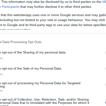
. This information may also be disclosed by us to third parties on the
IA
23 Európa Kulturális Fővárosa programsorozat egyik
Participants
that may further disclose it to other third parties.
eménye a most megnyíló pop-up rendezvényhelyszín, a Gyárkert
 that this website/app uses one or more Google services and may gath
pon keresztül, több, mint 60 külföldi és magyar előadó
ogramjának ad otthont.
including but not limited to your visit or usage behaviour. You may click 
 to Google and its third-party tags to use your data for below specifi
ogle consent section.
TOVÁBB →
l Data Processing Opt Outs
werk
veszprém
paolo nutini
steve aoki
paul kalkbrenner
papa roach
stereo mcs
t
veszprém európa kulturális fővárosa
o opt-out of the Sharing of my personal data.
In
komment
o opt-out of the Sale of my Personal Data.
In
ÉMBEN JÁTSZIK A KRAFTWERK
to opt-out of processing my Personal Data for Targeted
ing.
még nincs, de a zenekar honlapja és Facebook-eseménye szerint is
In
en játszanak augusztus 9-én.
o opt-out of Collection, Use, Retention, Sale, and/or Sharing
ersonal Data that Is Unrelated with the Purposes for which it
lected.