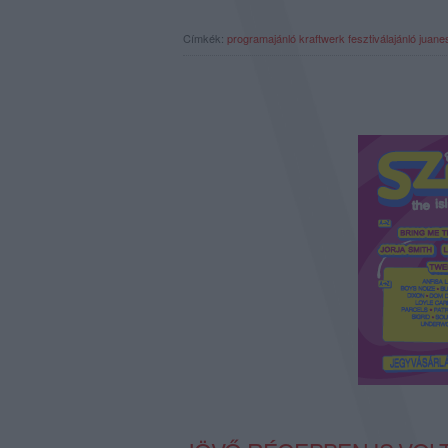
Címkék:
programajánló
kraftwerk
fesztiválajánló
juane