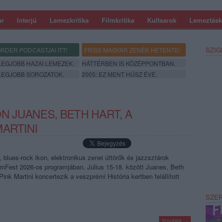
ar
Interjú
Lemezkritika
Filmkritika
Kultsarok
Lemeztásk
SZIG
RDER PODCASTJAI ITT!
FRISS MAGYAR ZENÉK HETENTE!
 LEGJOBB HAZAI LEMEZEK.
HÁTTÉRBEN IS KÖZÉPPONTBAN.
 LEGJOBB SOROZATOK.
2005: EZ MENT HÚSZ ÉVE.
N JUANES, BETH HART, A
ARTINI
 blues-rock ikon, elektronikus zenei úttörők és jazzsztárok
mFest 2026-os programjában. Július 15-18. között Juanes, Beth
Pink Martini koncertezik a veszprémi História kertben felállított
SZE
TOVÁBB →