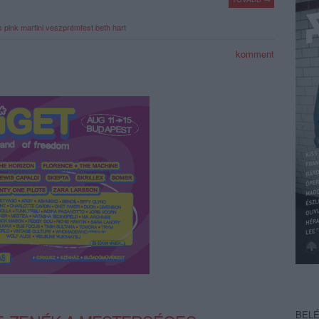
s
pink martini
veszprémfest
beth hart
komment
BEL