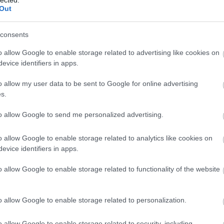
Out
TOVÁBB →
consents
ánló
gyárkert
o allow Google to enable storage related to advertising like cookies on
evice identifiers in apps.
komment
o allow my user data to be sent to Google for online advertising
s.
EHET FELDOLGOZNI, CSAK DEATH
to allow Google to send me personalized advertising.
ACSÁBAN” – UWE SCHMIDT (SENOR
o allow Google to enable storage related to analytics like cookies on
evice identifiers in apps.
otó Uwe Schmidt az elektronikus zene egyik kultikus figurája.
o allow Google to enable storage related to functionality of the website
ére formált jó pár stílust a technótól az ambienten át az EDM-ig,
izedek egyik legjobb magyar filmjéhez (Bibliotheque Pascal),
projektjében pedig a…
o allow Google to enable storage related to personalization.
o allow Google to enable storage related to security, including