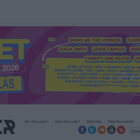
Mi a Recorder?
Hol a Recorder?
Előfizetés
Régi Recorderek