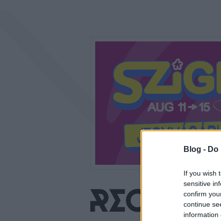
Blog -
Do 
If you wish 
sensitive in
confirm you
continue se
information 