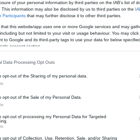
losure of your personal information by third parties on the IAB’s list of
. This information may also be disclosed by us to third parties on the
IA
ar
Interjú
Lemezkritika
Filmkritika
Kultsarok
Lemeztásk
Participants
that may further disclose it to other third parties.
 that this website/app uses one or more Google services and may gath
SZIG
RDER PODCASTJAI ITT!
FRISS MAGYAR ZENÉK HETENTE!
including but not limited to your visit or usage behaviour. You may click 
 to Google and its third-party tags to use your data for below specifi
 LEGJOBB HAZAI LEMEZEK.
HÁTTÉRBEN IS KÖZÉPPONTBAN.
ogle consent section.
 LEGJOBB SOROZATOK.
2005: EZ MENT HÚSZ ÉVE.
l Data Processing Opt Outs
KÖZBEN?
o opt-out of the Sharing of my personal data.
In
el ringatja magát a klaviatúra előtt, más csak aggresszív muzsika
i, de olyan is van, akinél fiúbandák slágereire indul be a
o opt-out of the Sale of my Personal Data.
ulturális újságíróink mesélik el, hogy milyen zenék szólnak náluk
In
sszeállítás először a…
to opt-out of processing my Personal Data for Targeted
ing.
SZE
In
TOVÁBB →
o opt-out of Collection, Use, Retention, Sale, and/or Sharing