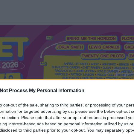
Not Process My Personal Information
to opt-out of the sale, sharing to third parties, or processing of your per
formation for targeted advertising by us, please use the below opt-out s
Mi a Recorder?
Hol a Recorder?
Előfizetés
Régi Recorderek
r selection. Please note that after your opt-out request is processed y
eing interest-based ads based on personal information utilized by us or
disclosed to third parties prior to your opt-out. You may separately opt-